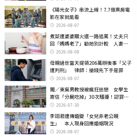
《陽光女子》串流上線！7.7億票房電
影在家就能看
2026-08-07
煮菜遭婆婆關火還一路追罵！丈夫只
回「媽媽老了」勸她別計較 人妻超
崩潰：我像台傭
2026-08-08
母親過世當天提領206萬辦後事「父子
遭判刑」 律師：搶錢先下手是罪
2026-08-07
獨／東吳男教授被瘋狂迷戀 女學生
寄信「分屍吃掉」30次騷擾！認罪免
關
2026-07-30
李翊君遭傳婚變「女兒非老公親
生」 本人現身回應婚姻現況
2026-08-07