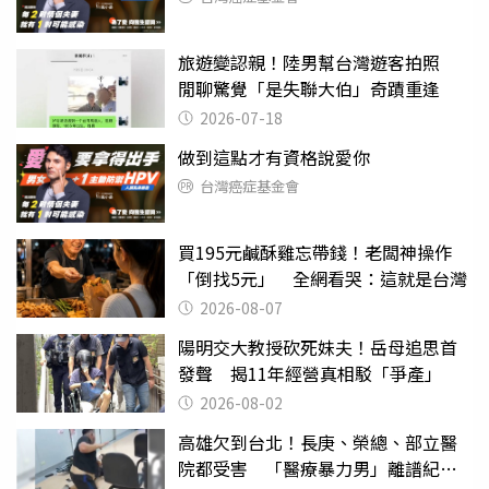
旅遊變認親！陸男幫台灣遊客拍照
閒聊驚覺「是失聯大伯」奇蹟重逢
2026-07-18
做到這點才有資格說愛你
台灣癌症基金會
買195元鹹酥雞忘帶錢！老闆神操作
「倒找5元」 全網看哭：這就是台灣
2026-08-07
陽明交大教授砍死妹夫！岳母追思首
發聲 揭11年經營真相駁「爭產」
2026-08-02
高雄欠到台北！長庚、榮總、部立醫
院都受害 「醫療暴力男」離譜紀錄