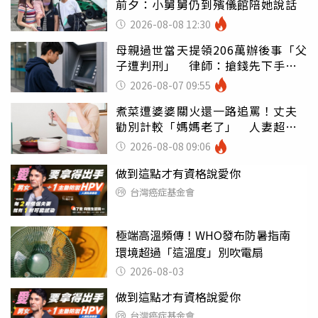
前夕：小舅舅仍到殯儀館陪她說話
2026-08-08 12:30
母親過世當天提領206萬辦後事「父
子遭判刑」 律師：搶錢先下手是
罪
2026-08-07 09:55
煮菜遭婆婆關火還一路追罵！丈夫
勸別計較「媽媽老了」 人妻超崩
潰：我像台傭
2026-08-08 09:06
做到這點才有資格說愛你
台灣癌症基金會
極端高溫頻傳！WHO發布防暑指南
環境超過「這溫度」別吹電扇
2026-08-03
做到這點才有資格說愛你
台灣癌症基金會