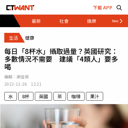
跳至主要內容區塊
下載 APP
最新
社會
娛樂
財經
生活
健康
每日「8杯水」攝取過量？英國研究：
多數情況不需要 建議「4類人」要多
喝
編輯：
謝佳娟
2022-11-26 12:21
水
8杯
英國
茶
咖啡
果汁