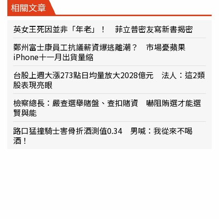
相關文章
英女王死因並非「年老」！ 菲立普密友寫新書揭密
鄭州富士康員工抗議薪資爆逃離潮？ 市場憂蘋果
iPhone十一月出貨量縮
台股上週大漲273點日均量放大2028億元 法人：這2類
股表現亮眼
檢察總長：嚴查選舉賭盤、查扣賭資 嚇阻賄選才能選
賢與能
路口猛撞騎士害骨折酒測值0.34 男喊：我從來不喝
酒！