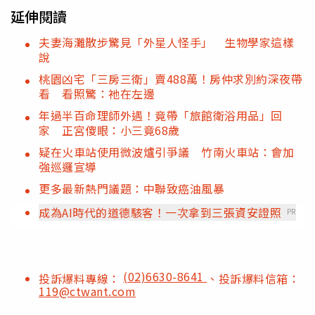
延伸閱讀
夫妻海灘散步驚見「外星人怪手」 生物學家這樣
說
桃園凶宅「三房三衛」賣488萬！房仲求別約深夜帶
看 看照驚：祂在左邊
年過半百命理師外遇！竟帶「旅館衛浴用品」回
家 正宮傻眼：小三竟68歲
疑在火車站使用微波爐引爭議 竹南火車站：會加
強巡邏宣導
更多最新熱門議題：中聯致癌油風暴
成為AI時代的道德駭客！一次拿到三張資安證照
PR
(02)6630-8641
投訴爆料專線：
、投訴爆料信箱：
119@ctwant.com