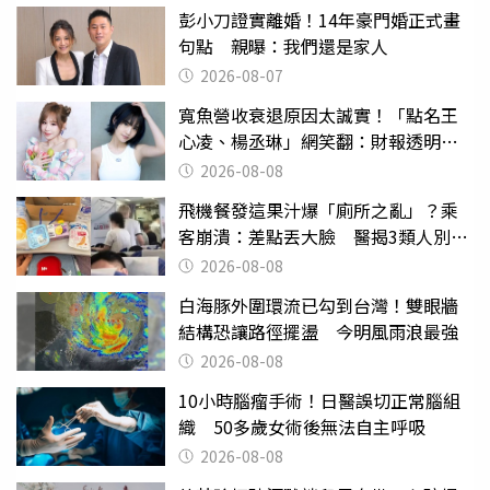
彭小刀證實離婚！14年豪門婚正式畫
句點 親曝：我們還是家人
2026-08-07
寬魚營收衰退原因太誠實！「點名王
心凌、楊丞琳」網笑翻：財報透明度
滿分
2026-08-08
飛機餐發這果汁爆「廁所之亂」？乘
客崩潰：差點丟大臉 醫揭3類人別亂
喝
2026-08-08
白海豚外圍環流已勾到台灣！雙眼牆
結構恐讓路徑擺盪 今明風雨浪最強
2026-08-08
10小時腦瘤手術！日醫誤切正常腦組
織 50多歲女術後無法自主呼吸
2026-08-08