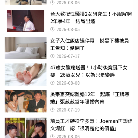
曝光
2026-08-06
台大教授性騷擾2女研究生！不服解聘
2年爭4年 結局出爐
2026-08-05
女子入住飯店遇停電 摸黑下樓被員
工告知：倒閉了
2026-07-17
47歲女腹痛送醫！1小時後竟誕下女
嬰 26歲女兒：以為只是變胖
2026-08-08
吳宗憲突認離婚12年 起底「正牌憲
嫂」張葳葳當年隱婚內幕
2026-07-19
前員工才轉投李多慧！Joeman再談建
文爆紅 認「很清楚他的價值」
2026-08-06