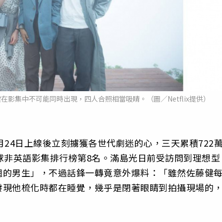
影集中不可能同時出現，四人合照相當吸睛。（圖／Netflix提供）
戀》自11月24日上線後立刻擄獲各世代劇迷的心，三天累積722
球非英語影集排行榜第8名。滿島光日前受訪問到理想型
翹的男生」，不過話鋒一轉竟意外爆料：「雖然佐藤健
發現他梳化時都在睡覺，幾乎是閉著眼睛到拍攝現場的