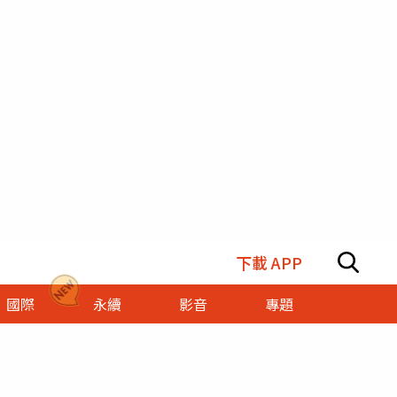
下載 APP
國際
永續
影音
專題