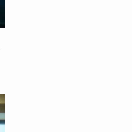
過
裡
但