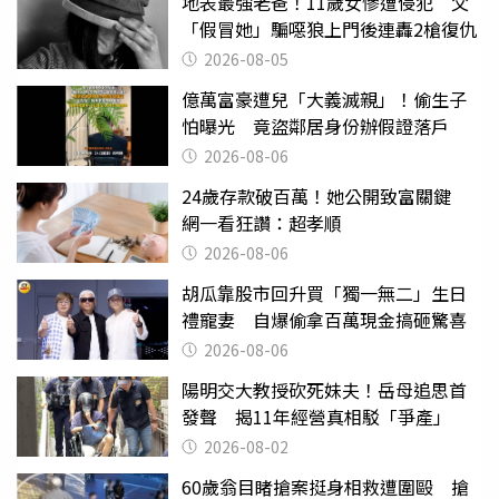
地表最強老爸！11歲女慘遭侵犯 父
「假冒她」騙噁狼上門後連轟2槍復仇
2026-08-05
億萬富豪遭兒「大義滅親」！偷生子
怕曝光 竟盜鄰居身份辦假證落戶
2026-08-06
24歲存款破百萬！她公開致富關鍵
網一看狂讚：超孝順
2026-08-06
胡瓜靠股市回升買「獨一無二」生日
禮寵妻 自爆偷拿百萬現金搞砸驚喜
2026-08-06
陽明交大教授砍死妹夫！岳母追思首
發聲 揭11年經營真相駁「爭產」
2026-08-02
60歲翁目睹搶案挺身相救遭圍毆 搶