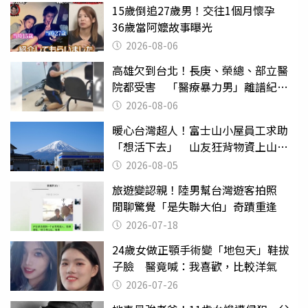
15歲倒追27歲男！交往1個月懷孕
36歲當阿嬤故事曝光
2026-08-06
高雄欠到台北！長庚、榮總、部立醫
院都受害 「醫療暴力男」離譜紀錄
曝光
2026-08-06
暖心台灣超人！富士山小屋員工求助
「想活下去」 山友狂背物資上山：
台灣真的是寶島
2026-08-05
旅遊變認親！陸男幫台灣遊客拍照
閒聊驚覺「是失聯大伯」奇蹟重逢
2026-07-18
24歲女做正顎手術變「地包天」鞋拔
子臉 醫竟喊：我喜歡，比較洋氣
2026-07-26