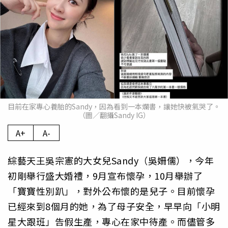
目前在家專心養胎的Sandy，因為看到一本爛書，讓她快被氣哭了。
（圖／翻攝Sandy IG）
A+
A-
綜藝天王吳宗憲的大女兒Sandy（吳姍儒），今年
初剛舉行盛大婚禮，9月宣布懷孕，10月舉辦了
「寶寶性別趴」，對外公布懷的是兒子。目前懷孕
已經來到8個月的她，為了母子安全，早早向「小明
星大跟班」告假生產，專心在家中待產。而儘管多