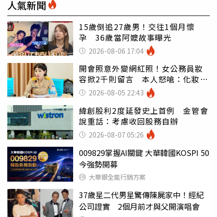
人氣新聞
15歲倒追27歲男！交往1個月懷
孕 36歲當阿嬤故事曝光
2026-08-06 17:04
開會照意外變網紅照！女公務員妝
容掀2千則留言 本人怒嗆：化妝有
錯嗎
2026-08-05 22:43
緯創股利2度延發史上首例 金管會
說重話：考慮收回股務自辦
2026-08-07 05:26
009829掌握AI關鍵 大華韓國KOSPI 50
今強勢開募
大華銀全能行銷方案
37歲星二代男星驚傳陳屍家中！經紀
公司證實 2個月前才與父開演唱會