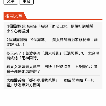
文字
重點
相關文章
小甜甜遇超渣前任「被逼下跪呸口水」還爆打到臉腫
小Ｓ心疼淚崩
2個舅舅卻有「9個舅媽」 美女律師自掀家族秘辛：誰
能跟我比！
冬天來了！首波寒流「周末報到」低溫恐探5℃ 北台灣
將終結「雨神同行」
看見女友妹妹太漂亮 男秒「外貌協會」上身變心：滿
腦子都是她怎麼辦？
大姑酸弟媳「都不孝順我爸媽」 她反問毒姑「一句
話」秒噹爆對方閉嘴