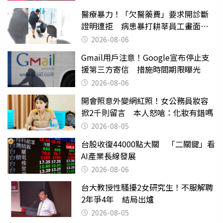
醫療暴力！「欠醫藥費」要求開診斷
證明遭拒 病患暴打耕莘員工畫面曝
光
2026-08-06
Gmail用戶注意！Google宣布停止支
援第三方寄信 措施時間期限曝光
2026-08-06
開會照意外變網紅照！女公務員妝容
掀2千則留言 本人怒嗆：化妝有錯嗎
2026-08-05
台股收復44000點大關 「二關鍵」看
AI產業長線發展
2026-08-06
台大教授性騷擾2女研究生！不服解聘
2年爭4年 結局出爐
2026-08-05