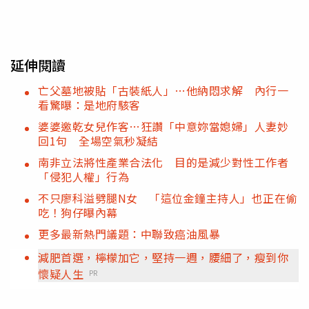
延伸閱讀
亡父墓地被貼「古裝紙人」…他納悶求解 內行一
看驚曝：是地府駭客
婆婆邀乾女兒作客…狂讚「中意妳當媳婦」人妻妙
回1句 全場空氣秒凝結
南非立法將性產業合法化 目的是減少對性工作者
「侵犯人權」行為
不只廖科溢劈腿N女 「這位金鐘主持人」也正在偷
吃！狗仔曝內幕
更多最新熱門議題：中聯致癌油風暴
減肥首選，檸檬加它，堅持一週，腰細了，瘦到你
懷疑人生
PR