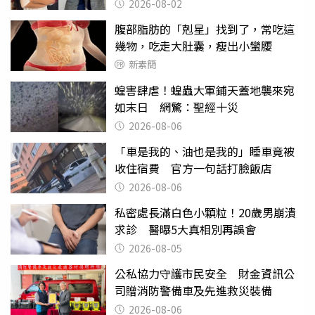
2026-08-02
腹部脂肪的「剋星」找到了，常吃這
幾物，吃走大肚囊，瘦出小蠻腰
新素簡
蝗害肆虐！蝗蟲大軍鋪天蓋地襲來宛
如末日 網驚：聖經十災
2026-08-06
「車是我的、油也是我的」睡車竟被
收住宿費 官方一句話打臉飯店
2026-08-06
私密處長滿白色小顆粒！20歲男崩潰
求診 醫曝5大真相別再誤會
2026-08-05
公私協力守護市民安全 財金資訊公
司贈消防警備車及先進救災裝備
2026-08-06