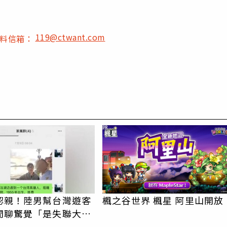
119@ctwant.com
爆料信箱：
PR
認親！陸男幫台灣遊客
楓之谷世界 楓星 阿里山開放
閒聊驚覺「是失聯大
蹟重逢