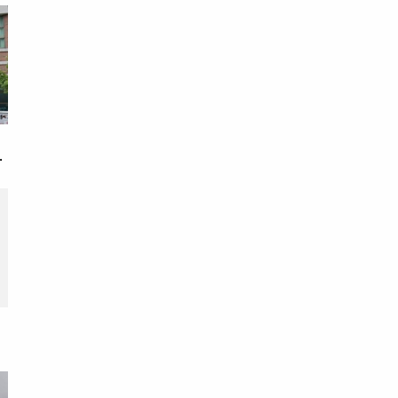
戀
次
期