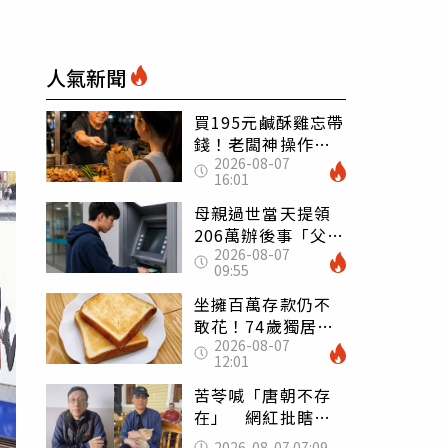
人氣新聞
買195元鹹酥雞忘帶
錢！老闆神操作
2026-08-07
「倒找5元」 全網
16:01
看哭：這就是台灣
母親過世當天提領
206萬辦後事「父子
2026-08-07
遭判刑」 律師：
09:55
搶錢先下手是罪
坐擁百萬存款仍不
敢花！74歲獨居翁
2026-08-07
「1餐只吃1片吐
12:01
司」 半年後暴瘦
嚇壞女兒
苦苓喊「唐朝不存
在」 網紅批瞎編
歷史：李白、杜甫
2026-08-07 07:09