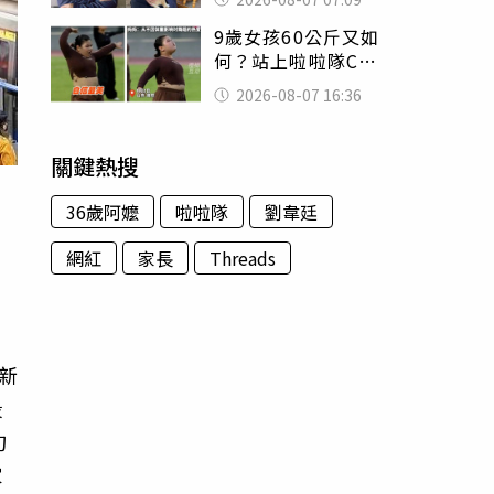
用鮮卑文寫詩？
9歲女孩60公斤又如
何？站上啦啦隊C位
驚艷全場 千萬網
2026-08-07 16:36
友被圈粉
關鍵熱搜
36歲阿嬤
啦啦隊
劉韋廷
網紅
家長
Threads
」
波新
段
旬
家