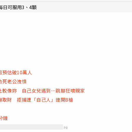
日可服用3、4顆
預估破10萬人
勒死老公洩憤
比較像妳 自己女兒遇到⋯跳腳狂噴親家
嚇取財 拒捕遭「自己人」連開8槍
分鐘
PR