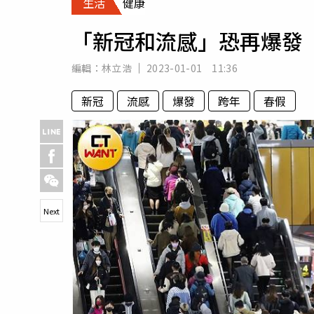
生活
健康
人物
汽車
「新冠和流感」恐再爆發
專欄
房產新勢力
編輯：
林立浩
2023-01-01 11:36
新冠
流感
爆發
跨年
春假
Next