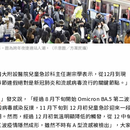
形。圖為跨年夜捷運站人潮。（示意圖／方萬民攝）
大附設醫院兒童急診科主任謝宗學表示，從12月到現
春節連假絕對是新冠肺炎和流感病毒流行的關鍵節點。
」發文說，「經過 8 月下旬開始 Omicron BA.5 第二
病毒感染反撲，11 月下旬到 12 月初兒童急診迎來一
然而，經過 12 月初氣溫明顯降低的觸發，從 12 中
波疫情隱然成形，雖然不時有 A 型流感被檢出」，大