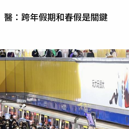
寵物
 醫：跨年假期和春假是關鍵
運勢
運動
梅酒