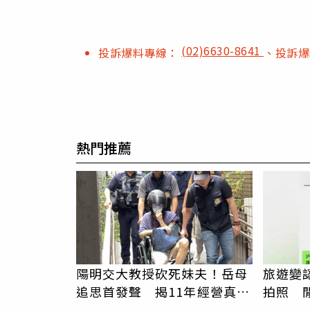
(02)6630-8641
投訴爆料專線：
、投訴
熱門推薦
陽明交大教授砍死妹夫！岳母
旅遊變
追思首發聲 揭11年經營真相
拍照 
駁「爭產」
伯」奇