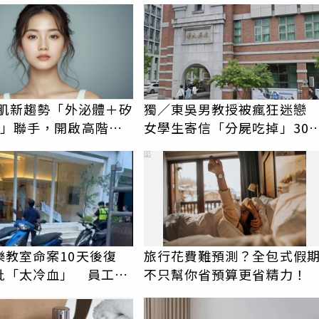
美肌新趨勢「外泌體＋矽
獨／東吳男教授被瘋狂迷
X」聯手，開啟高階養
女學生寄信「分屍吃掉」30
代
騷擾！認罪免關
PR
樂教室命案10天後復
旅行花費難預測？全包式假
批「太冷血」 員工怒
不只幫你省預算更省精力！
上嘴