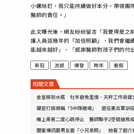
小螺絲釘，我只能持續做好本分，帶領團
醫師的責任。」
此文曝光後，網友紛紛留言「我覺得是之
護人員這幾年的『加倍照顧』，我們會繼續
能越來越好」、「感謝醫師對孩子們的付
新冠
流感
爆發
跨年
春假
相關文章
金星移到水瓶 牡羊避免濫情、天秤工作易健
寢室打麻將稱「5中隊賭場」 退伍憲兵軍訓
機上乘客二度心跳停止 醫師聯手2空姐搶救
閨蜜傳訊跟男友要「小兄弟照」 她看了超介