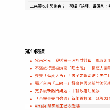
止痛藥吃多恐傷身？ 醫曝「這種」最溫和：每
延伸閱讀
紫南宮元旦發送第一波招財錢母 風雨無阻
不滿旅行還被嫌棄「睡太晚」 憤怒人妻
婆婆「偏愛大孫」！孩子前酸媳婦：老二
獨／台南「三線一」督察休假赴新竹涉恐
更多最新熱門議題：中聯致癌油風暴
「台鐵最美自強號」新年首故障 延誤23
Artale 闇黑龍王首次登場