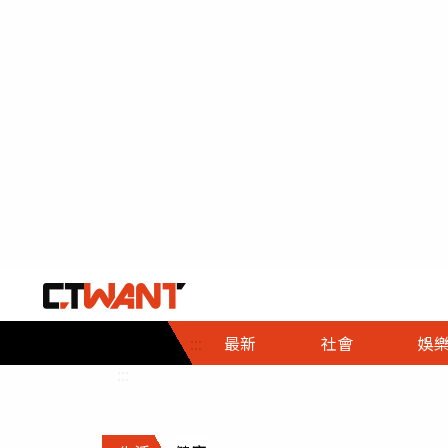
社會首頁
娛樂首頁
財經首頁
政
:::
最新
社會
娛
時事
即時
熱線
:::
直擊
大條
人物
調查
專題
３Ｃ