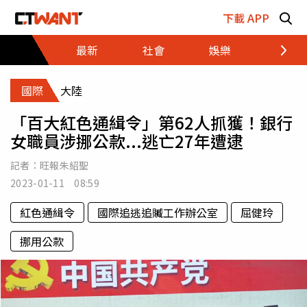
跳至主要內容區塊
下載 APP
最新
社會
娛樂
財經
國際
大陸
「百大紅色通緝令」第62人抓獲！銀行
女職員涉挪公款...逃亡27年遭逮
記者：
旺報朱紹聖
2023-01-11 08:59
紅色通緝令
國際追逃追贓工作辦公室
屈健玲
挪用公款