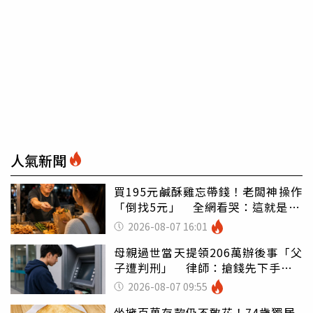
人氣新聞
買195元鹹酥雞忘帶錢！老闆神操作
「倒找5元」 全網看哭：這就是台
灣
2026-08-07 16:01
母親過世當天提領206萬辦後事「父
子遭判刑」 律師：搶錢先下手是
罪
2026-08-07 09:55
坐擁百萬存款仍不敢花！74歲獨居