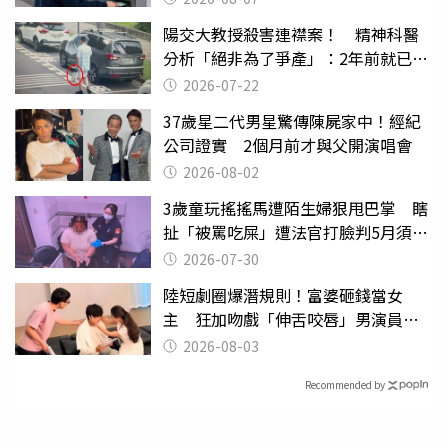
陽交大教授殺害連襟案！ 精神科醫
分析「絕非為了爭產」：2年前就已言
行詭異
2026-07-22
37歲星二代男星驚傳陳屍家中！經紀
公司證實 2個月前才與父開演唱會
2026-08-02
3歲童玩搖搖馬遭陌生婦狠甩巴掌 瞎
扯「被罵吃屎」遭法官打臉判5月須入
監
2026-07-30
陸短劇圈爆潛規則！富婆砸錢當女
主 狂加吻戲「伸舌咬唇」男演員崩
潰
2026-08-03
Recommended by