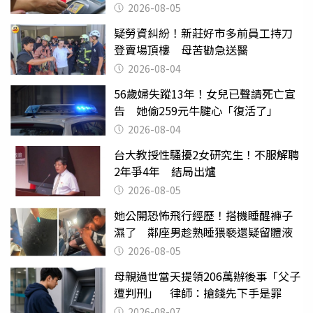
2026-08-05
疑勞資糾紛！新莊好市多前員工持刀
登賣場頂樓 母苦勸急送醫
2026-08-04
56歲婦失蹤13年！女兒已聲請死亡宣
告 她偷259元牛腱心「復活了」
2026-08-04
台大教授性騷擾2女研究生！不服解聘
2年爭4年 結局出爐
2026-08-05
她公開恐怖飛行經歷！搭機睡醒褲子
濕了 鄰座男趁熟睡猥褻還疑留體液
2026-08-05
母親過世當天提領206萬辦後事「父子
遭判刑」 律師：搶錢先下手是罪
2026-08-07