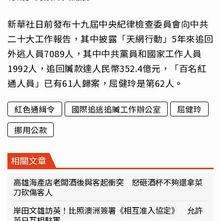
新華社日前發布十九屆中央紀律檢查委員會向中共
二十大工作報告，其中披露「天網行動」5年來追回
外逃人員7089人，其中中共黨員和國家工作人員
1992人，追回贓款達人民幣352.4億元，「百名紅
通人員」已有61人歸案，屈健玲是第62人。
紅色通緝令
國際追逃追贓工作辦公室
屈健玲
挪用公款
相關文章
高雄海產店老闆酒後與客起衝突 怒砸酒杯不夠還拿菜
刀砍傷客人
岸田文雄訪英！比照澳洲簽署《相互准入協定》 允許
英日互相駐軍