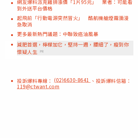
網友爆料派克雞排漲價「1片95元」 業者：可能看
到外送平台價格
起飛前「行動電源突然冒火」 酷航機艙煙霧瀰漫
急取消
更多最新熱門議題：中聯致癌油風暴
減肥首選，檸檬加它，堅持一週，腰細了，瘦到你
懷疑人生
PR
(02)6630-8641
投訴爆料專線：
、投訴爆料信箱：
119@ctwant.com