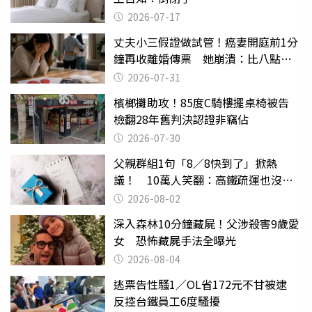
2026-07-17
丈夫小三假證做試管！癌妻開庭前1分
鐘再收離婚傳票 她崩潰：比八點檔
還扯
2026-07-31
檳榔攤助攻！85度C騎樓擺桌椅被告
檢翻28年舊判決認證非竊佔
2026-07-30
父親群組1句「8／8快到了」掀熱
議！ 10萬人笑翻：高鐵疏運也沒列
父親節
2026-08-02
深入森林10分鐘藏屍！父涉殺害9歲愛
女 恐怖藏屍手法全曝光
2026-08-04
逃票告性騷1／OL省172元不甘被逮
反控台鐵員工6度騷擾