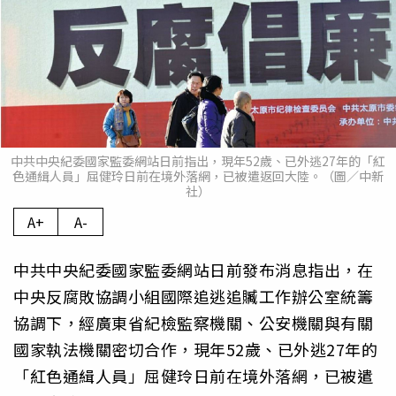
中共中央紀委國家監委網站日前指出，現年52歲、已外逃27年的「紅
色通緝人員」屈健玲日前在境外落網，已被遣返回大陸。（圖／中新
社）
A+
A-
中共中央紀委國家監委網站日前發布消息指出，在
中央反腐敗協調小組國際追逃追贓工作辦公室統籌
協調下，經廣東省紀檢監察機關、公安機關與有關
國家執法機關密切合作，現年52歲、已外逃27年的
「紅色通緝人員」屈健玲日前在境外落網，已被遣