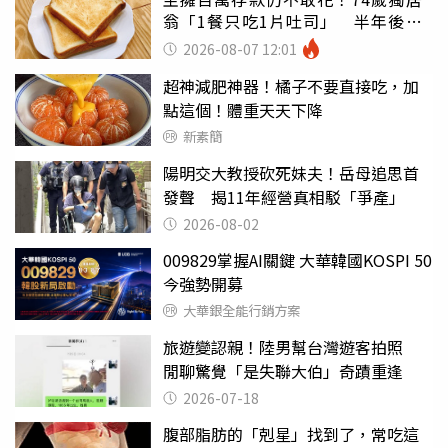
翁「1餐只吃1片吐司」 半年後暴
瘦嚇壞女兒
2026-08-07 12:01
超神減肥神器！橘子不要直接吃，加
點這個！體重天天下降
新素簡
陽明交大教授砍死妹夫！岳母追思首
發聲 揭11年經營真相駁「爭產」
2026-08-02
009829掌握AI關鍵 大華韓國KOSPI 50
今強勢開募
大華銀全能行銷方案
旅遊變認親！陸男幫台灣遊客拍照
閒聊驚覺「是失聯大伯」奇蹟重逢
2026-07-18
腹部脂肪的「剋星」找到了，常吃這