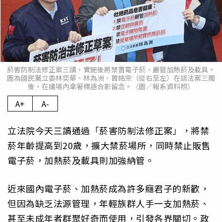
菸害防制法修正案三讀，實施後將禁賣電子菸，嚴管加熱菸及載具。
圖為國民黨立委林奕華、林為洲、曾銘宗（從右至左）在該法案三獨
後，在議場內拿著標語合影留念。（圖／報系資料照）
A+
A-
立法院今天三讀通過「菸害防制法修正案」，將禁
菸年齡提高到20歲，擴大禁菸場所，同時禁止販售
電子菸，加熱菸及載具則加強納管。
近來國內電子菸、加熱菸成為許多癮君子的新歡，
但因為缺乏法源管理，年輕族群人手一支加熱菸、
甚至未成年者群聚好奇而使用，引發各界關切。政