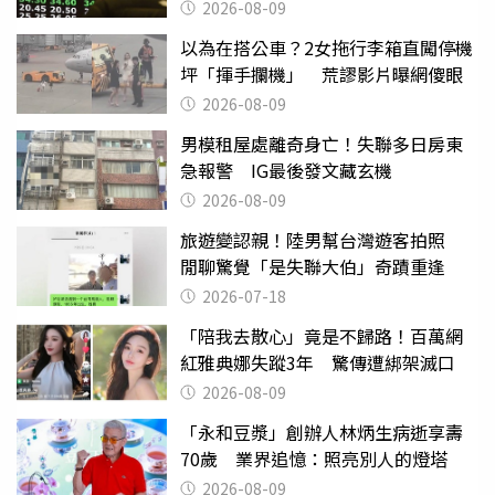
2026-08-09
以為在搭公車？2女拖行李箱直闖停機
坪「揮手攔機」 荒謬影片曝網傻眼
2026-08-09
男模租屋處離奇身亡！失聯多日房東
急報警 IG最後發文藏玄機
2026-08-09
旅遊變認親！陸男幫台灣遊客拍照
閒聊驚覺「是失聯大伯」奇蹟重逢
2026-07-18
「陪我去散心」竟是不歸路！百萬網
紅雅典娜失蹤3年 驚傳遭綁架滅口
2026-08-09
「永和豆漿」創辦人林炳生病逝享壽
70歲 業界追憶：照亮別人的燈塔
2026-08-09