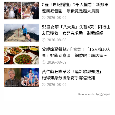
C羅「世紀婚禮」2千人搶看！新娘車
遭瘋狂包圍 最後竟是超大烏龍
2026-08-09
55歲女攀「八大秀」失聯4天！同行山
友已獲救 女兒急求助：剩我媽媽還
沒找到
2026-08-08
父親節聚餐點3千合菜！「15人擠10人
桌」她餓到崩潰 網傻眼：讓店家看
笑話
2026-08-09
黃仁勳狂讚華莎「連新歌都知道」
她得知身分後急寄手寫信致謝
2026-08-09
Recommended by