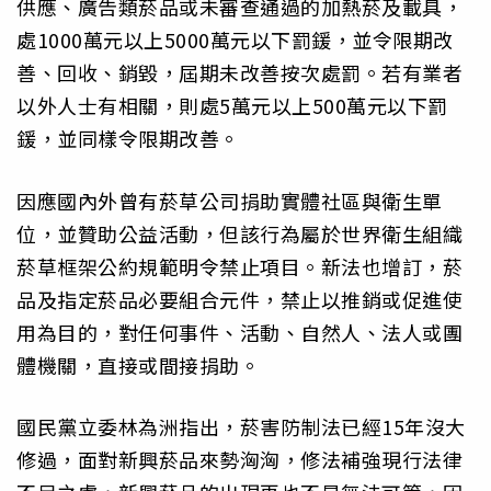
供應、廣告類菸品或未審查通過的加熱菸及載具，
處1000萬元以上5000萬元以下罰鍰，並令限期改
善、回收、銷毀，屆期未改善按次處罰。若有業者
以外人士有相關，則處5萬元以上500萬元以下罰
鍰，並同樣令限期改善。
因應國內外曾有菸草公司捐助實體社區與衛生單
位，並贊助公益活動，但該行為屬於世界衛生組織
菸草框架公約規範明令禁止項目。新法也增訂，菸
品及指定菸品必要組合元件，禁止以推銷或促進使
用為目的，對任何事件、活動、自然人、法人或團
體機關，直接或間接捐助。
國民黨立委林為洲指出，菸害防制法已經15年沒大
修過，面對新興菸品來勢洶洶，修法補強現行法律