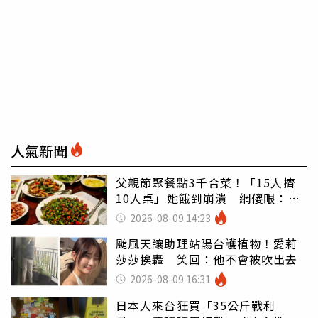
人氣新聞
父親節聚餐點3千合菜！「15人擠
10人桌」她餓到崩潰 網傻眼：讓
店家看笑話
2026-08-09 14:23
颱風天讓助理站陽台護植物！愛莉
莎莎挨轟 笑回：他不會被吹出去
2026-08-09 16:31
日本人來台狂買「35公斤戰利