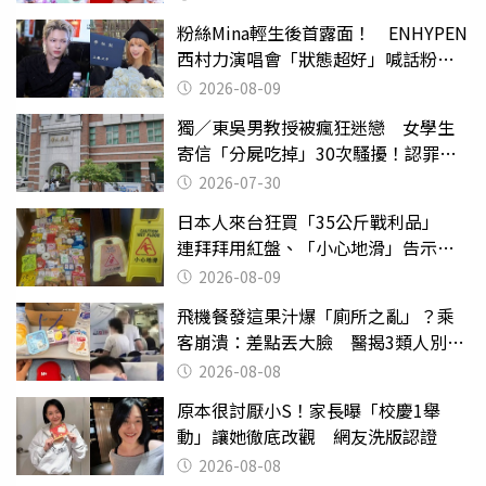
粉絲Mina輕生後首露面！ ENHYPEN
西村力演唱會「狀態超好」喊話粉
絲：我們心意相通
2026-08-09
獨／東吳男教授被瘋狂迷戀 女學生
寄信「分屍吃掉」30次騷擾！認罪免
關
2026-07-30
日本人來台狂買「35公斤戰利品」
連拜拜用紅盤、「小心地滑」告示牌
也帶回家
2026-08-09
飛機餐發這果汁爆「廁所之亂」？乘
客崩潰：差點丟大臉 醫揭3類人別亂
喝
2026-08-08
原本很討厭小S！家長曝「校慶1舉
動」讓她徹底改觀 網友洗版認證
2026-08-08