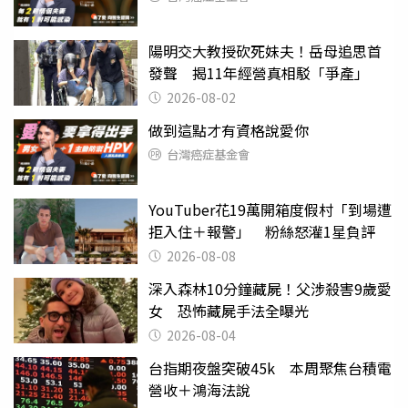
陽明交大教授砍死妹夫！岳母追思首
發聲 揭11年經營真相駁「爭產」
2026-08-02
做到這點才有資格說愛你
台灣癌症基金會
YouTuber花19萬開箱度假村「到場遭
拒入住＋報警」 粉絲怒灌1星負評
2026-08-08
深入森林10分鐘藏屍！父涉殺害9歲愛
女 恐怖藏屍手法全曝光
2026-08-04
台指期夜盤突破45k 本周聚焦台積電
營收＋鴻海法說