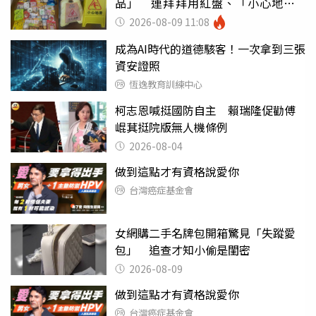
品」 連拜拜用紅盤、「小心地
滑」告示牌也帶回家
2026-08-09 11:08
成為AI時代的道德駭客！一次拿到三張
資安證照
恆逸教育訓練中心
柯志恩喊挺國防自主 賴瑞隆促勸傅
崐萁挺院版無人機條例
2026-08-04
做到這點才有資格說愛你
台灣癌症基金會
女網購二手名牌包開箱驚見「失蹤愛
包」 追查才知小偷是閨密
2026-08-09
做到這點才有資格說愛你
台灣癌症基金會