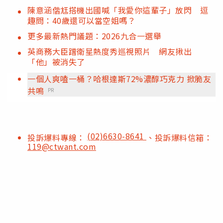
陳意涵偕尪搭機出國喊「我愛你這輩子」放閃 逗
趣問：40歲還可以當空姐嗎？
更多最新熱門議題：2026九合一選舉
英商務大臣蹭衛星熱度秀巡視照片 網友揪出
「他」被消失了
一個人爽嗑一桶？哈根達斯72%濃醇巧克力 掀脆友
共鳴
PR
(02)6630-8641
投訴爆料專線：
、投訴爆料信箱：
119@ctwant.com