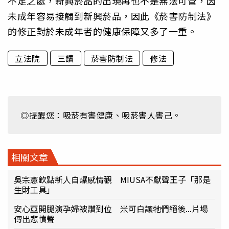
不足之處，新興菸品的出現再也不是無法可管，因
未成年容易接觸到新興菸品，因此《菸害防制法》
的修正對於未成年者的健康保障又多了一重。
立法院
三讀
菸害防制法
修法
◎提醒您：吸菸有害健康、吸菸害人害己。
相關文章
吳宗憲欽點新人自爆感情觀 MIUSA不獻聲王子「那是
生財工具」
安心亞開腿演孕婦被讚到位 米可白讓牠們絕後...片場
傳出悲憤聲