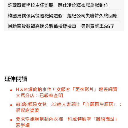
許瑋甯遭學校主任監聽 薛仕凌詮釋衣冠禽獸到位
韓國男偶像兵役體檢疑造假 經紀公司失聯許久終回應
輔助駕駛惹禍高速公路追撞緩撞車 男剛買新車GG了
延伸閱讀
H＆M爆偷拍事件！女顧客「更衣影片」遭丟網賣
大馬分店：已報案查明
前3胎都是女兒 33歲人妻親吐「自願再生原因」：
很感謝婆婆
要求空姐脫到剩內衣褲 科威特航空「離譜面試」
惹爭議