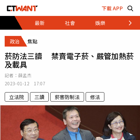
跳至主要內容區塊
下載 APP
最新
社會
娛樂
財經
政治
焦點
菸防法三讀 禁賣電子菸、嚴管加熱菸
及載具
記者：
薛孟杰
2023-01-12 17:07
立法院
三讀
菸害防制法
修法