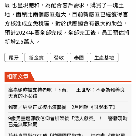
區 也呈現飽和，為配合客戶需求，購買了一塊土
地，面積比兩個廠區還大，目前新廠區已經獲得官
方核准成立免稅區，對於供應鏈會有很大的助益，
預計2024年要全部完成，全部完工後，員工預估將
新增2.5萬人。
尾牙
新金寶
營收
泰國
生產基地
相關文章
高嘉瑜昨被支持者嗆「下台」 王世堅：不要為難善良
天真的小女孩
獨家／納豆正式復出演藝圈 2月回歸《同學來了》
9歲男童遭邪教信仰者綁架後「活人獻祭」！ 警發現時
已是無頭碎屍
孫藝真電影OST成「韓國國民歌曲」 連夯劇《機智醫