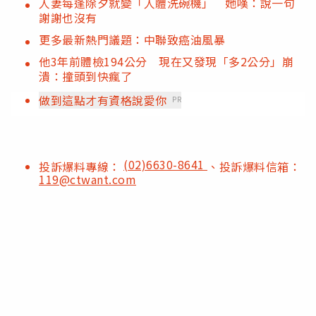
人妻每逢除夕就變「人體洗碗機」 她嘆：說一句
謝謝也沒有
更多最新熱門議題：中聯致癌油風暴
他3年前體檢194公分 現在又發現「多2公分」崩
潰：撞頭到快瘋了
做到這點才有資格說愛你
PR
(02)6630-8641
投訴爆料專線：
、投訴爆料信箱：
119@ctwant.com