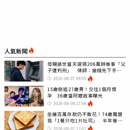
人氣新聞
母親過世當天提領206萬辦後事「父
子遭判刑」 律師：搶錢先下手是
罪
2026-08-07 09:55
15歲倒追27歲男！交往1個月懷
孕 36歲當阿嬤故事曝光
2026-08-06 17:04
坐擁百萬存款仍不敢花！74歲獨居
翁「1餐只吃1片吐司」 半年後暴
瘦嚇壞女兒
2026-08-07 12:01