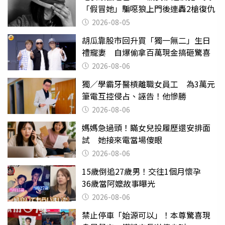
「假冒她」騙噁狼上門後連轟2槍復仇
2026-08-05
胡瓜靠股市回升買「獨一無二」生日
禮寵妻 自爆偷拿百萬現金搞砸驚喜
2026-08-06
獨／學霸牙醫槓離職女員工 為3萬元
筆電互控侵占、誣告！他慘勝
2026-08-06
媽媽急過頭！瞞女兒投履歷還安排面
試 她接來電當場傻眼
2026-08-06
15歲倒追27歲男！交往1個月懷孕
36歲當阿嬤故事曝光
2026-08-06
禁止停車「始源可以」！本尊驚喜現