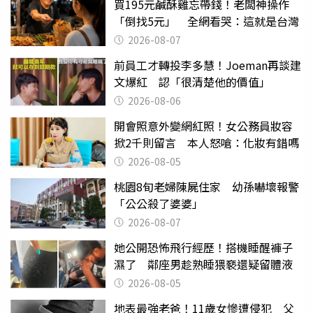
買195元鹹酥雞忘帶錢！老闆神操作
「倒找5元」 全網看哭：這就是台灣
2026-08-07
前員工才轉投李多慧！Joeman再談建
文爆紅 認「很清楚他的價值」
2026-08-06
開會照意外變網紅照！女公務員妝容
掀2千則留言 本人怒嗆：化妝有錯嗎
2026-08-05
桃園8旬老婦陳屍住家 幼孫嚇壞報警
「公公殺了婆婆」
2026-08-07
她公開恐怖飛行經歷！搭機睡醒褲子
濕了 鄰座男趁熟睡猥褻還疑留體液
2026-08-05
地表最強老爸！11歲女慘遭侵犯 父