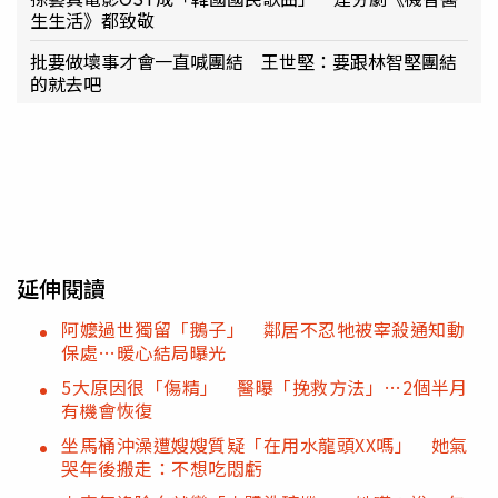
生生活》都致敬
批要做壞事才會一直喊團結 王世堅：要跟林智堅團結
的就去吧
延伸閱讀
阿嬤過世獨留「鵝子」 鄰居不忍牠被宰殺通知動
保處…暖心結局曝光
5大原因很「傷精」 醫曝「挽救方法」…2個半月
有機會恢復
坐馬桶沖澡遭嫂嫂質疑「在用水龍頭XX嗎」 她氣
哭年後搬走：不想吃悶虧