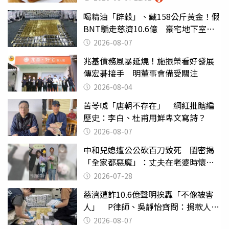
喝精油「辟穀」、藏158公斤黃金！假
BNT騙走慈濟10.6億 豪宅地下室竟
挖出乾鮑金庫
2026-08-07
兆基債務風暴延燒！施振榮看好發展
傳宏碁接手 明董事會備受關注
2026-08-04
苦苓喊「唐朝不存在」 網紅批瞎編
歷史：李白、杜甫用鮮卑文寫詩？
2026-08-07
中和兒媳遭公公砍百刀致死 閨密揭
「全家都惡魔」：丈夫在老婆時懷孕
摔東西
2026-07-28
慈濟遭詐10.6億聲明挨轟「不像被害
人」 P律師、吳靜怡齊問：捐款人有
權知道真相
2026-08-07