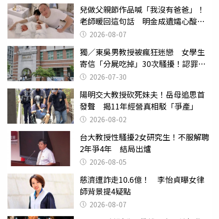
兒做父親節作品喊「我沒有爸爸」！
老師暖回這句話 明金成遺孀心酸惹
淚
2026-08-07
獨／東吳男教授被瘋狂迷戀 女學生
寄信「分屍吃掉」30次騷擾！認罪免
關
2026-07-30
陽明交大教授砍死妹夫！岳母追思首
發聲 揭11年經營真相駁「爭產」
2026-08-02
台大教授性騷擾2女研究生！不服解聘
2年爭4年 結局出爐
2026-08-05
慈濟遭詐走10.6億！ 李怡貞曝女律
師背景提4疑點
2026-08-07