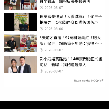
身早餐店 鐵粉店長嚇傻尖叫
2026-08-07
億萬富豪遭兒「大義滅親」！偷生子
怕曝光 竟盜鄰居身份辦假證落戶
2026-08-06
3天前才直播！97萬料理網紅「肥大
叔」過世 粉絲憶不對勁：瘦得不合
理
2026-08-07
彭小刀證實離婚！14年豪門婚正式畫
句點 親曝：我們還是家人
2026-08-07
Recommended by