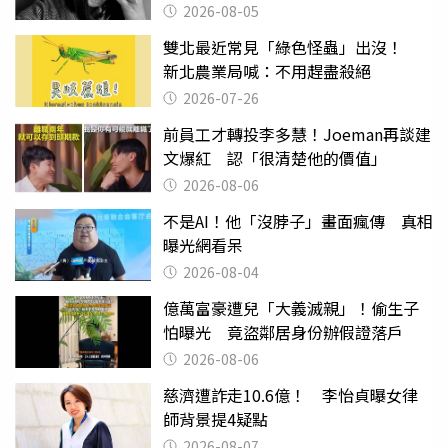
2026-08-05
雙北最近常見「綠色怪蟲」出沒！
新北農業局喊：不用趕盡殺絕
2026-07-26
前員工才轉投李多慧！Joeman再談建
文爆紅 認「很清楚他的價值」
2026-08-06
不是AI！他「沒脖子」畫面瘋傳 真相
曝光網看呆
2026-08-04
億萬富豪遭兒「大義滅親」！偷生子
怕曝光 竟盜鄰居身份辦假證落戶
2026-08-06
慈濟遭詐走10.6億！ 李怡貞曝女律
師背景提4疑點
2026-08-07