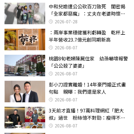
中和兒媳遭公公砍百刀致死 閨密揭
「全家都惡魔」：丈夫在老婆時懷孕
摔東西
2026-07-28
：兩岸事業穩健獲利虧轉盈 乾杯上
半年營收23.7億元創同期新高
2026-08-07
桃園8旬老婦陳屍住家 幼孫嚇壞報警
「公公殺了婆婆」
2026-08-07
彭小刀證實離婚！14年豪門婚正式畫
句點 親曝：我們還是家人
2026-08-07
3天前才直播！97萬料理網紅「肥大
叔」過世 粉絲憶不對勁：瘦得不合
理
2026-08-07