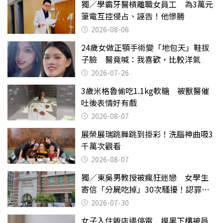
獨／學霸牙醫槓離職女員工 為3萬元
筆電互控侵占、誣告！他慘勝
2026-08-06
24歲女做正顎手術變「地包天」鞋拔
子臉 醫竟喊：我喜歡，比較洋氣
2026-07-26
3歲米格魯偷吃1.1kg軟糖 被獸醫催
吐後表情好有戲
2026-08-07
展榮展瑞跳舞跳到掛彩！洗腦神曲吸3
千萬次觀看
2026-08-07
獨／東吳男教授被瘋狂迷戀 女學生
寄信「分屍吃掉」30次騷擾！認罪免
關
2026-07-30
女子入住飯店遇停電 摸黑下樓被員