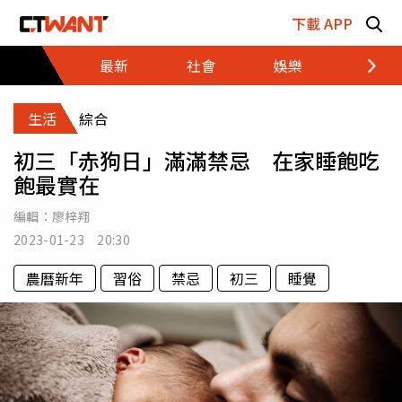
跳至主要內容區塊
下載 APP
最新
社會
娛樂
財經
生活
綜合
初三「赤狗日」滿滿禁忌 在家睡飽吃
飽最實在
編輯：
廖梓翔
2023-01-23 20:30
農曆新年
習俗
禁忌
初三
睡覺