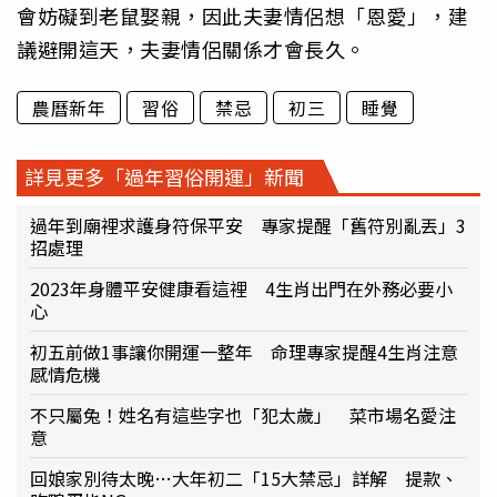
會妨礙到老鼠娶親，因此夫妻情侶想「恩愛」，建
議避開這天，夫妻情侶關係才會長久。
農曆新年
習俗
禁忌
初三
睡覺
詳見更多「過年習俗開運」新聞
過年到廟裡求護身符保平安 專家提醒「舊符別亂丟」3
招處理
2023年身體平安健康看這裡 4生肖出門在外務必要小
心
初五前做1事讓你開運一整年 命理專家提醒4生肖注意
感情危機
不只屬兔！姓名有這些字也「犯太歲」 菜市場名愛注
意
回娘家別待太晚…大年初二「15大禁忌」詳解 提款、