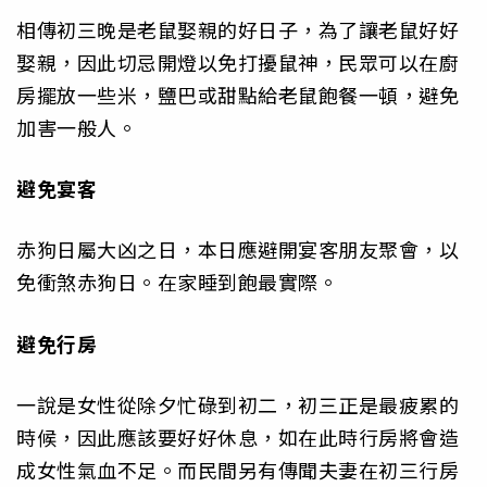
相傳初三晚是老鼠娶親的好日子，為了讓老鼠好好
娶親，因此切忌開燈以免打擾鼠神，民眾可以在廚
房擺放一些米，鹽巴或甜點給老鼠飽餐一頓，避免
加害一般人。
避免宴客
赤狗日屬大凶之日，本日應避開宴客朋友聚會，以
免衝煞赤狗日。在家睡到飽最實際。
避免行房
一說是女性從除夕忙碌到初二，初三正是最疲累的
時候，因此應該要好好休息，如在此時行房將會造
成女性氣血不足。而民間另有傳聞夫妻在初三行房