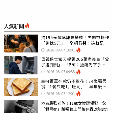
人氣新聞
買195元鹹酥雞忘帶錢！老闆神操作
「倒找5元」 全網看哭：這就是台
灣
2026-08-07 16:01
母親過世當天提領206萬辦後事「父
子遭判刑」 律師：搶錢先下手是
罪
2026-08-07 09:55
坐擁百萬存款仍不敢花！74歲獨居
翁「1餐只吃1片吐司」 半年後暴
瘦嚇壞女兒
2026-08-07 12:01
地表最強老爸！11歲女慘遭侵犯 父
「假冒她」騙噁狼上門後連轟2槍復仇