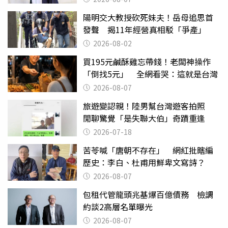
陽明交大教授砍死妹夫！岳母追思首
發聲 揭11年經營真相駁「爭產」
2026-08-02
買195元鹹酥雞忘帶錢！老闆神操作
「倒找5元」 全網看哭：這就是台灣
2026-08-07
旅遊變認親！陸男幫台灣遊客拍照
閒聊驚覺「是失聯大伯」奇蹟重逢
2026-07-18
苦苓喊「唐朝不存在」 網紅批瞎編
歷史：李白、杜甫用鮮卑文寫詩？
2026-08-07
包租代管龍頭兆基爆百億債務 檢調
約談2高層名單曝光
2026-08-07