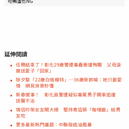
吃鴨蛋也NG
延伸閱讀
任務結束了！彰化29歲警遭毒蟲衝撞殉職 父母淚
崩送愛子「回家」
除夕娶「22歲白俄模特」…36歲新郎喊：她只要愛
情 網見背景秒懂
新春憾事！ 彰化員警遭疑似毒駕男子開車追撞
送醫不治
情侶吵架女友開大絕 堅持煮這頓「咖哩飯」給男
友吃
更多最新熱門議題：中聯致癌油風暴