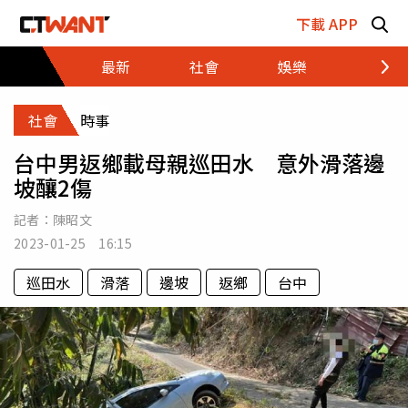
跳至主要內容區塊
下載 APP
最新
社會
娛樂
財經
社會
時事
台中男返鄉載母親巡田水 意外滑落邊
坡釀2傷
記者：
陳昭文
2023-01-25 16:15
巡田水
滑落
邊坡
返鄉
台中