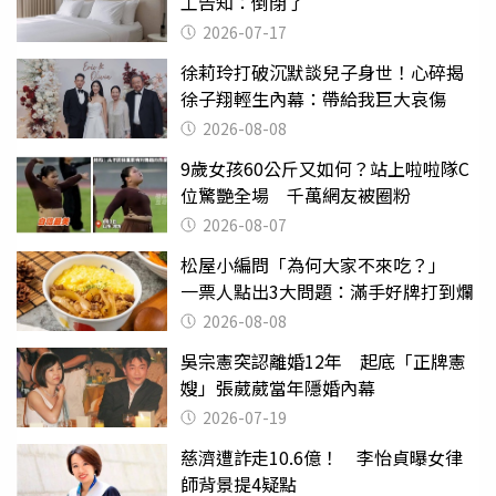
工告知：倒閉了
2026-07-17
徐莉玲打破沉默談兒子身世！心碎揭
徐子翔輕生內幕：帶給我巨大哀傷
2026-08-08
9歲女孩60公斤又如何？站上啦啦隊C
位驚艷全場 千萬網友被圈粉
2026-08-07
松屋小編問「為何大家不來吃？」
一票人點出3大問題：滿手好牌打到爛
2026-08-08
吳宗憲突認離婚12年 起底「正牌憲
嫂」張葳葳當年隱婚內幕
2026-07-19
慈濟遭詐走10.6億！ 李怡貞曝女律
師背景提4疑點