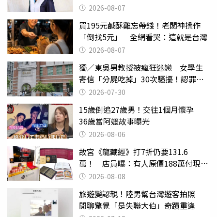
2026-08-07
買195元鹹酥雞忘帶錢！老闆神操作
「倒找5元」 全網看哭：這就是台灣
2026-08-07
獨／東吳男教授被瘋狂迷戀 女學生
寄信「分屍吃掉」30次騷擾！認罪免
關
2026-07-30
15歲倒追27歲男！交往1個月懷孕
36歲當阿嬤故事曝光
2026-08-06
故宮《龍藏經》打7折仍要131.6
萬！ 店員曝：有人原價188萬付現購
買
2026-08-08
旅遊變認親！陸男幫台灣遊客拍照
閒聊驚覺「是失聯大伯」奇蹟重逢