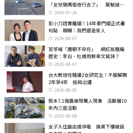
「女兒隨媽祖修行去了」 駕駛過失
致死判9月
2026-07-26
彭小刀證實離婚！14年豪門婚正式畫
句點 親曝：我們還是家人
2026-08-07
苦苓喊「唐朝不存在」 網紅批瞎編
歷史：李白、杜甫用鮮卑文寫詩？
2026-08-07
台大教授性騷擾2女研究生！不服解聘
2年爭4年 結局出爐
2026-08-05
熊本7.1強震後現驚人現象 活斷層10
年內三度活動
2026-08-08
女子入住飯店遇停電 摸黑下樓被員