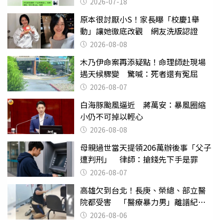
2026-07-18
原本很討厭小S！家長曝「校慶1舉
動」讓她徹底改觀 網友洗版認證
2026-08-08
木乃伊命案再添疑點！命理師赴現場
遇天候驟變 驚喊：死者還有冤屈
2026-08-07
白海豚颱風逼近 蔣萬安：暴風圈縮
小仍不可掉以輕心
2026-08-08
母親過世當天提領206萬辦後事「父子
遭判刑」 律師：搶錢先下手是罪
2026-08-07
高雄欠到台北！長庚、榮總、部立醫
院都受害 「醫療暴力男」離譜紀錄
曝光
2026-08-06