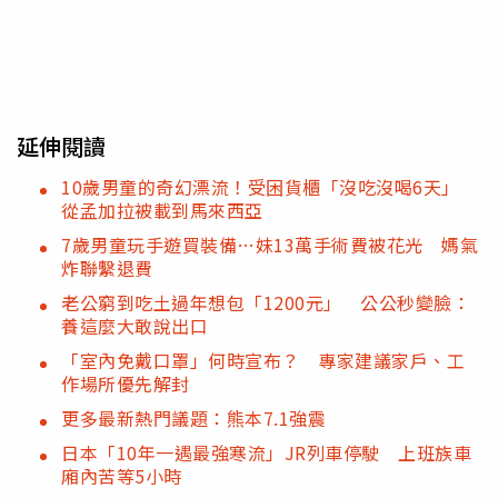
延伸閱讀
10歲男童的奇幻漂流！受困貨櫃「沒吃沒喝6天」
從孟加拉被載到馬來西亞
7歲男童玩手遊買裝備…妹13萬手術費被花光 媽氣
炸聯繫退費
老公窮到吃土過年想包「1200元」 公公秒變臉：
養這麼大敢說出口
「室內免戴口罩」何時宣布？ 專家建議家戶、工
作場所優先解封
更多最新熱門議題：熊本7.1強震
日本「10年一遇最強寒流」JR列車停駛 上班族車
廂內苦等5小時