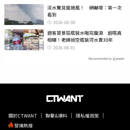
淡水驚見龍捲風！ 網嚇壞：第一次
看到
2026-08-08
遊客買景區瓶裝水喝完腹瀉 超噁真
相曝！老婦撿空瓶裝河水賣30年
2026-08-01
Recommended by
關於CTWANT
聯繫&爆料
隱私權政策
發燒熱搜