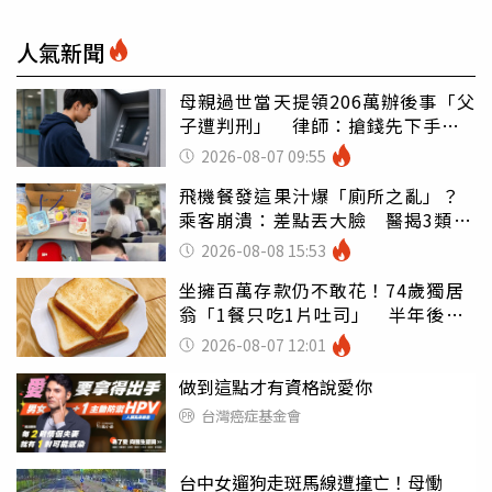
人氣新聞
母親過世當天提領206萬辦後事「父
子遭判刑」 律師：搶錢先下手是
罪
2026-08-07 09:55
飛機餐發這果汁爆「廁所之亂」？
乘客崩潰：差點丟大臉 醫揭3類人
別亂喝
2026-08-08 15:53
坐擁百萬存款仍不敢花！74歲獨居
翁「1餐只吃1片吐司」 半年後暴
瘦嚇壞女兒
2026-08-07 12:01
做到這點才有資格說愛你
台灣癌症基金會
台中女遛狗走斑馬線遭撞亡！母慟