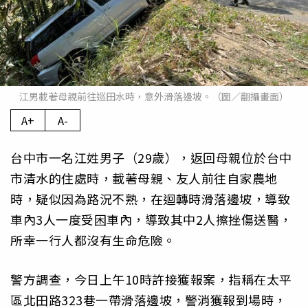
江男載著母親前往巡田水時，意外滑落邊坡。（圖／翻攝畫面）
A+
A-
台中市一名江姓男子（29歲），返回母親位於台中
市清水的住處時，載著母親、友人前往自家農地
時，疑似因為路況不熟，在迴轉時滑落邊坡，導致
車內3人一度受困車內，導致其中2人擦挫傷送醫，
所幸一行人都沒有生命危險。
警方調查，今日上午10時許接獲報案，指稱在太平
區北田路323巷一帶滑落邊坡，警消獲報到場時，