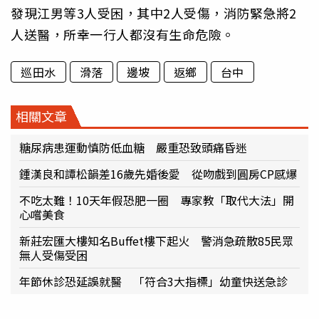
發現江男等3人受困，其中2人受傷，消防緊急將2
人送醫，所幸一行人都沒有生命危險。
巡田水
滑落
邊坡
返鄉
台中
相關文章
糖尿病患運動慎防低血糖 嚴重恐致頭痛昏迷
鍾漢良和譚松韻差16歲先婚後愛 從吻戲到圓房CP感爆
不吃太難！10天年假恐肥一圈 專家教「取代大法」開
心嚐美食
新莊宏匯大樓知名Buffet樓下起火 警消急疏散85民眾
無人受傷受困
年節休診恐延誤就醫 「符合3大指標」幼童快送急診