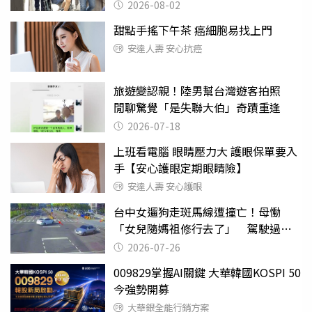
2026-08-02
甜點手搖下午茶 癌細胞易找上門
安達人壽 安心抗癌
旅遊變認親！陸男幫台灣遊客拍照
閒聊驚覺「是失聯大伯」奇蹟重逢
2026-07-18
上班看電腦 眼睛壓力大 護眼保單要入
手【安心護眼定期眼睛險】
安達人壽 安心護眼
台中女遛狗走斑馬線遭撞亡！母慟
「女兒隨媽祖修行去了」 駕駛過失
致死判9月
2026-07-26
009829掌握AI關鍵 大華韓國KOSPI 50
今強勢開募
大華銀全能行銷方案