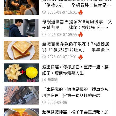
「倒找5元」 全網看哭：這就是台
灣
2026-08-07 16:01
母親過世當天提領206萬辦後事「父
子遭判刑」 律師：搶錢先下手是
罪
2026-08-07 09:55
坐擁百萬存款仍不敢花！74歲獨居
翁「1餐只吃1片吐司」 半年後暴
瘦嚇壞女兒
2026-08-07 12:01
減肥首選，檸檬加它，堅持一週，腰
細了，瘦到你懷疑人生
新素簡
「車是我的、油也是我的」睡車竟被
收住宿費 官方一句話打臉飯店
2026-08-06
超神減肥神器！橘子不要直接吃，加