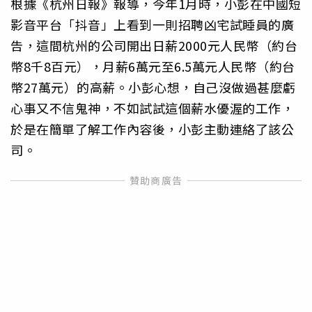
根據《杭州日報》報導，今年1月時，小彭在中國短
影音平台「抖音」上看到一則招聘凶宅試睡員的廣
告，這間杭州的公司開出日薪2000元人民幣（約台
幣8千8百元），月薪6萬元至6.5萬元人民幣（約台
幣27萬元）的高薪。小彭心想，自己沒做過甚麼虧
心事又不信鬼神，不如試試這個薪水優渥的工作，
於是在簡單了解工作內容後，小彭主動連絡了該公
司。