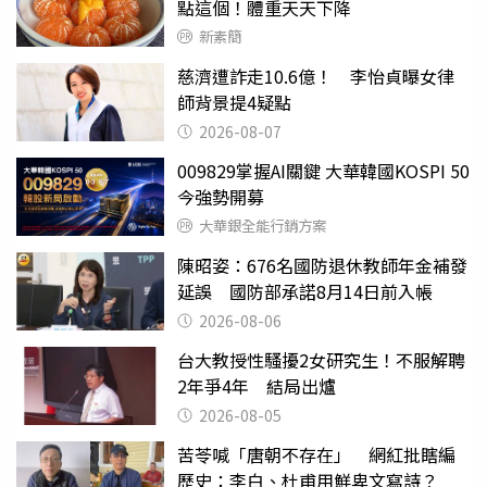
點這個！體重天天下降
新素簡
慈濟遭詐走10.6億！ 李怡貞曝女律
師背景提4疑點
2026-08-07
009829掌握AI關鍵 大華韓國KOSPI 50
今強勢開募
大華銀全能行銷方案
陳昭姿：676名國防退休教師年金補發
延誤 國防部承諾8月14日前入帳
2026-08-06
台大教授性騷擾2女研究生！不服解聘
2年爭4年 結局出爐
2026-08-05
苦苓喊「唐朝不存在」 網紅批瞎編
歷史：李白、杜甫用鮮卑文寫詩？