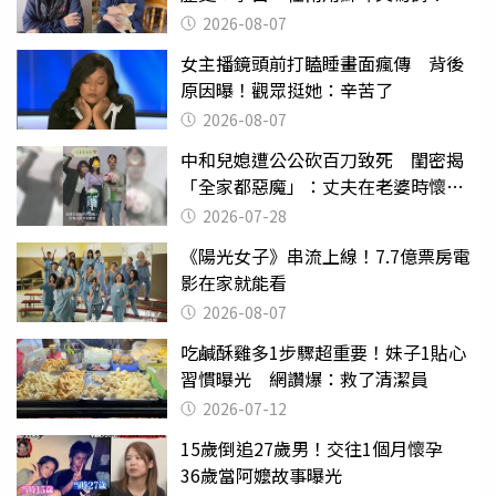
2026-08-07
女主播鏡頭前打瞌睡畫面瘋傳 背後
原因曝！觀眾挺她：辛苦了
2026-08-07
中和兒媳遭公公砍百刀致死 閨密揭
「全家都惡魔」：丈夫在老婆時懷孕
摔東西
2026-07-28
《陽光女子》串流上線！7.7億票房電
影在家就能看
2026-08-07
吃鹹酥雞多1步驟超重要！妹子1貼心
習慣曝光 網讚爆：救了清潔員
2026-07-12
15歲倒追27歲男！交往1個月懷孕
36歲當阿嬤故事曝光