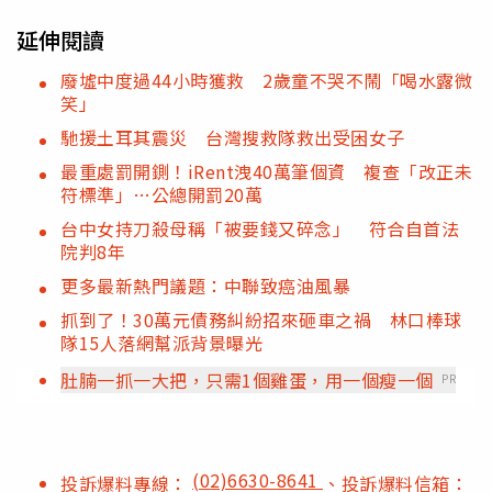
延伸閱讀
廢墟中度過44小時獲救 2歲童不哭不鬧「喝水露微
笑」
馳援土耳其震災 台灣搜救隊救出受困女子
最重處罰開鍘！iRent洩40萬筆個資 複查「改正未
符標準」…公總開罰20萬
台中女持刀殺母稱「被要錢又碎念」 符合自首法
院判8年
更多最新熱門議題：中聯致癌油風暴
抓到了！30萬元債務糾紛招來砸車之禍 林口棒球
隊15人落網幫派背景曝光
肚腩一抓一大把，只需1個雞蛋，用一個瘦一個
PR
(02)6630-8641
投訴爆料專線：
、投訴爆料信箱：