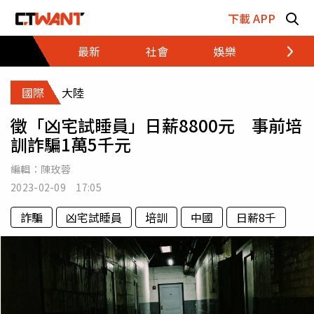
跳至主要內容區塊
下載 APP
最新
社會
娛樂
財經
國際
大陸
徵「凶宅試睡員」日薪8800元 事前培
訓詐騙1萬5千元
編輯：
陳玫蓉
2023-02-09 17:05
詐騙
凶宅試睡員
培訓
中國
日薪8千