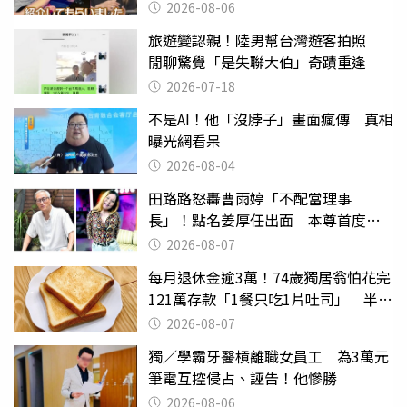
2026-08-06
旅遊變認親！陸男幫台灣遊客拍照
閒聊驚覺「是失聯大伯」奇蹟重逢
2026-07-18
不是AI！他「沒脖子」畫面瘋傳 真相
曝光網看呆
2026-08-04
田路路怒轟曹雨婷「不配當理事
長」！點名姜厚任出面 本尊首度回
應了
2026-08-07
每月退休金逾3萬！74歲獨居翁怕花完
121萬存款「1餐只吃1片吐司」 半年
後暴瘦嚇壞女兒
2026-08-07
獨／學霸牙醫槓離職女員工 為3萬元
筆電互控侵占、誣告！他慘勝
2026-08-06