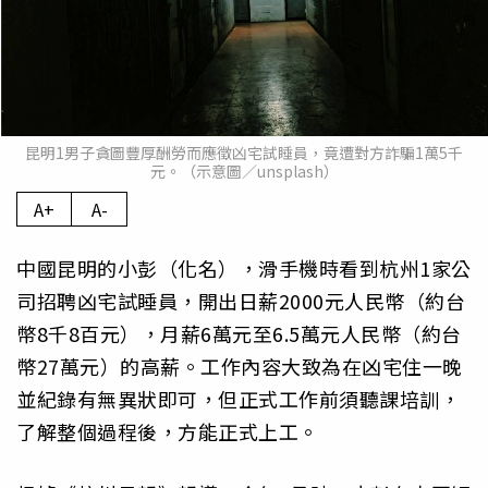
昆明1男子貪圖豐厚酬勞而應徵凶宅試睡員，竟遭對方詐騙1萬5千
元。（示意圖／unsplash）
A+
A-
中國昆明的小彭（化名），滑手機時看到杭州1家公
司招聘凶宅試睡員，開出日薪2000元人民幣（約台
幣8千8百元），月薪6萬元至6.5萬元人民幣（約台
幣27萬元）的高薪。工作內容大致為在凶宅住一晚
並紀錄有無異狀即可，但正式工作前須聽課培訓，
了解整個過程後，方能正式上工。