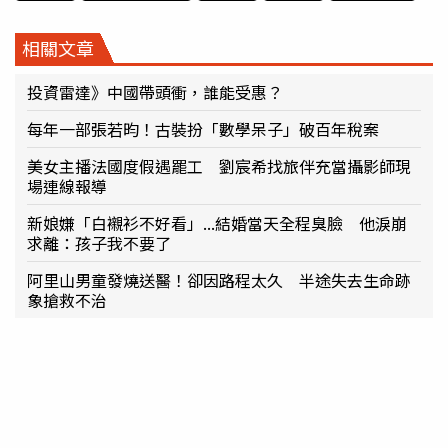
相關文章
投資雷達》中國帶頭衝，誰能受惠？
每年一部張若昀！古裝扮「數學呆子」破百年稅案
美女主播法國度假遇罷工 劉宸希找旅伴充當攝影師現
場連線報導
新娘嫌「白襯衫不好看」...結婚當天全程臭臉 他淚崩
求離：孩子我不要了
阿里山男童發燒送醫！卻因路程太久 半途失去生命跡
象搶救不治