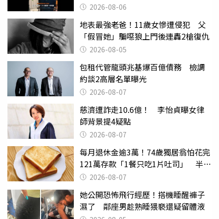
2026-08-06
地表最強老爸！11歲女慘遭侵犯 父
「假冒她」騙噁狼上門後連轟2槍復仇
2026-08-05
包租代管龍頭兆基爆百億債務 檢調
約談2高層名單曝光
2026-08-07
慈濟遭詐走10.6億！ 李怡貞曝女律
師背景提4疑點
2026-08-07
每月退休金逾3萬！74歲獨居翁怕花完
121萬存款「1餐只吃1片吐司」 半年
後暴瘦嚇壞女兒
2026-08-07
她公開恐怖飛行經歷！搭機睡醒褲子
濕了 鄰座男趁熟睡猥褻還疑留體液