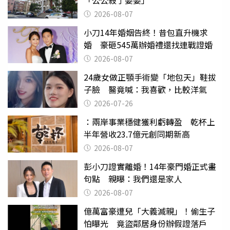
2026-08-07
小刀14年婚姻告終！昔包直升機求
婚 豪砸545萬辦婚禮還找連戰證婚
2026-08-07
24歲女做正顎手術變「地包天」鞋拔
子臉 醫竟喊：我喜歡，比較洋氣
2026-07-26
：兩岸事業穩健獲利虧轉盈 乾杯上
半年營收23.7億元創同期新高
2026-08-07
彭小刀證實離婚！14年豪門婚正式畫
句點 親曝：我們還是家人
2026-08-07
億萬富豪遭兒「大義滅親」！偷生子
怕曝光 竟盜鄰居身份辦假證落戶