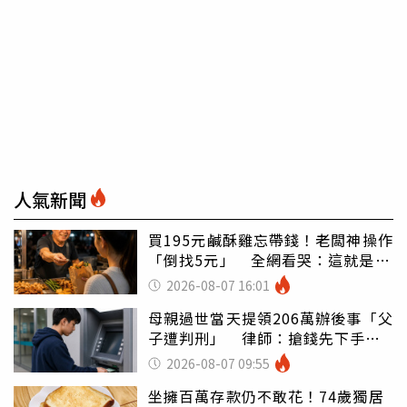
人氣新聞
買195元鹹酥雞忘帶錢！老闆神操作
「倒找5元」 全網看哭：這就是台
灣
2026-08-07 16:01
母親過世當天提領206萬辦後事「父
子遭判刑」 律師：搶錢先下手是
罪
2026-08-07 09:55
坐擁百萬存款仍不敢花！74歲獨居