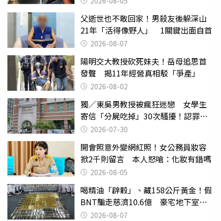
2026-08-05
父逝世也不敢回家！男殺友後躲深山
21年「活得像野人」 1關鍵出面自首
2026-08-07
陽明交大教授砍死妹夫！岳母追思首
發聲 揭11年經營真相駁「爭產」
2026-08-02
獨／東吳男教授被瘋狂迷戀 女學生
寄信「分屍吃掉」30次騷擾！認罪免
關
2026-07-30
開會照意外變網紅照！女公務員妝容
掀2千則留言 本人怒嗆：化妝有錯嗎
2026-08-05
喝精油「辟穀」、藏158公斤黃金！假
BNT騙走慈濟10.6億 豪宅地下室竟
挖出乾鮑金庫
2026-08-07