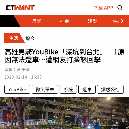
跳至主要內容區塊
下載 APP
最新
社會
娛樂
財經
生活
綜合
高雄男騎YouBike「深坑到台北」 1原
因無法還車…遭網友打臉怒回擊
編輯：
黃任強
2023-02-14 16:30
YouBike
微笑單車
系統
還車
爆怨公社