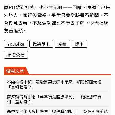
原PO遭到打臉，也不甘示弱一一回嗆，強調自己是
外地人，家裡沒電視，平常只會從臉書看新聞，不
會刻意去看，不想做功課也不想去了解，令大批網
友直搖頭。
YouBike
微笑單車
系統
還車
爆怨公社
相關文章
不給拖板車超…駕駛遭惡意逼車甩尾 網質疑開太慢
「真相臉腫了」
辣妹動提臀手術「半年後竟腫脹壞死」 她吐恐怖真
相：差點沒命
高中女老師涉毆打學生「遭停職4個月」 竟在開庭前結