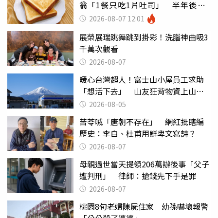
翁「1餐只吃1片吐司」 半年後暴
瘦嚇壞女兒
2026-08-07 12:01
展榮展瑞跳舞跳到掛彩！洗腦神曲吸3
千萬次觀看
2026-08-07
暖心台灣超人！富士山小屋員工求助
「想活下去」 山友狂背物資上山：
台灣真的是寶島
2026-08-05
苦苓喊「唐朝不存在」 網紅批瞎編
歷史：李白、杜甫用鮮卑文寫詩？
2026-08-07
母親過世當天提領206萬辦後事「父子
遭判刑」 律師：搶錢先下手是罪
2026-08-07
桃園8旬老婦陳屍住家 幼孫嚇壞報警
「公公殺了婆婆」