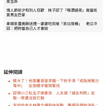
束生命
情人節前夕和別人狂歡 妹子認了「喝酒過夜」竟當街
賞男友巴掌
拿娘家蛋黃酥送禮…婆婆吃完嗆「丟垃圾桶」 老公冷
回：把妳當自己人才會說
延伸閱讀
糗大了！他策畫浪漫求婚…下秒手滑「戒指掉進沙
堆中」 友急開手電筒幫找
認領小三私生子挨妻告 人夫提「過去判例」反
駁…慘遭法官打臉
澎恰恰金主林秉文爆和他失聯 轟還完債就消失：