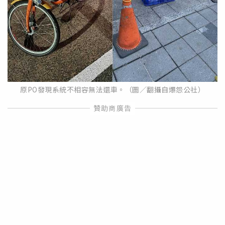
原PO發現系統不相容無法還車。（圖／翻攝自爆怨公社）