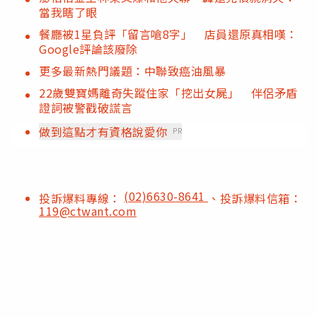
當我瞎了眼
餐廳被1星負評「留言嗆8字」 店員還原真相嘆：
Google評論該廢除
更多最新熱門議題：中聯致癌油風暴
22歲雙寶媽離奇失蹤住家「挖出女屍」 伴侶矛盾
證詞被警戳破謊言
做到這點才有資格說愛你
PR
(02)6630-8641
投訴爆料專線：
、投訴爆料信箱：
119@ctwant.com