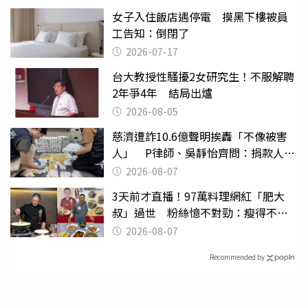
女子入住飯店遇停電 摸黑下樓被員
工告知：倒閉了
2026-07-17
台大教授性騷擾2女研究生！不服解聘
2年爭4年 結局出爐
2026-08-05
慈濟遭詐10.6億聲明挨轟「不像被害
人」 P律師、吳靜怡齊問：捐款人有
權知道真相
2026-08-07
3天前才直播！97萬料理網紅「肥大
叔」過世 粉絲憶不對勁：瘦得不合
理
2026-08-07
Recommended by