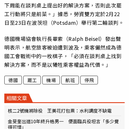
下周能在談判桌上提出好的解決方案，否則此次罷
工行動將只是前菜。」據悉，勞資雙方定於2月22
日至23日在波茨坦（Potsdam）舉行第二輪談判。
德國機場協會執行長畢索（Ralph Beisel）發出聲
明表示，航空旅客被迫遭到波及，乘客儼然成為德
國工會戰術中的一枚棋子，「必須在談判桌上找到
解決方案，而不是以犧牲乘客權益為代價。」
德國
罷工
機場
航班
停飛
相關文章
核二2號機將除役 王美花打包票：水利調度不缺電
金旻奎出道10年終升格男一 便面臨兵役坦言「多少覺
得可惜」