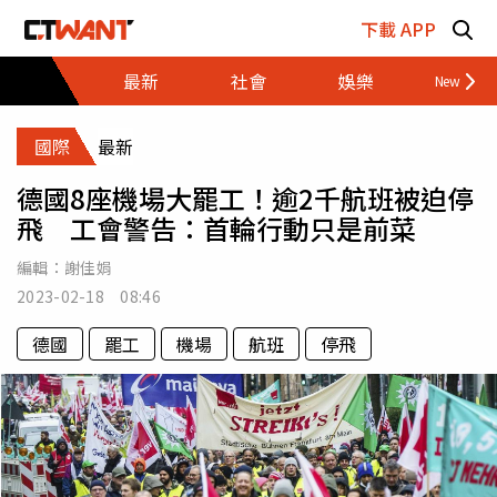
跳至主要內容區塊
下載 APP
最新
社會
娛樂
財經
國際
最新
德國8座機場大罷工！逾2千航班被迫停
飛 工會警告：首輪行動只是前菜
編輯：
謝佳娟
2023-02-18 08:46
德國
罷工
機場
航班
停飛