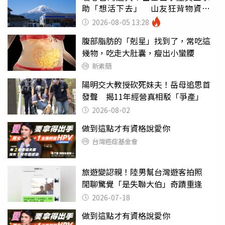
助「想活下去」 山友狂背物資上
山：台灣真的是寶島
2026-08-05 13:28
腹部脂肪的「剋星」找到了，常吃這
幾物，吃走大肚囊，瘦出小蠻腰
新素簡
陽明交大教授砍死妹夫！岳母追思首
發聲 揭11年經營真相駁「爭產」
2026-08-02
做到這點才有資格說愛你
台灣癌症基金會
旅遊變認親！陸男幫台灣遊客拍照
閒聊驚覺「是失聯大伯」奇蹟重逢
2026-07-18
做到這點才有資格說愛你