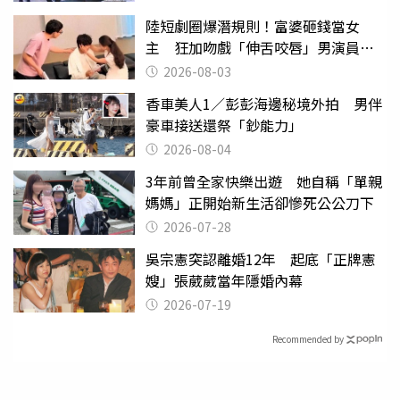
陸短劇圈爆潛規則！富婆砸錢當女
主 狂加吻戲「伸舌咬唇」男演員崩
潰
2026-08-03
香車美人1／彭彭海邊秘境外拍 男伴
豪車接送還祭「鈔能力」
2026-08-04
3年前曾全家快樂出遊 她自稱「單親
媽媽」正開始新生活卻慘死公公刀下
2026-07-28
吳宗憲突認離婚12年 起底「正牌憲
嫂」張葳葳當年隱婚內幕
2026-07-19
Recommended by