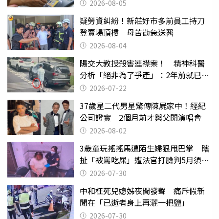
2026-08-05
疑勞資糾紛！新莊好市多前員工持刀
登賣場頂樓 母苦勸急送醫
2026-08-04
陽交大教授殺害連襟案！ 精神科醫
分析「絕非為了爭產」：2年前就已言
行詭異
2026-07-22
37歲星二代男星驚傳陳屍家中！經紀
公司證實 2個月前才與父開演唱會
2026-08-02
3歲童玩搖搖馬遭陌生婦狠甩巴掌 瞎
扯「被罵吃屎」遭法官打臉判5月須入
監
2026-07-30
中和枉死兒媳姊夜間發聲 痛斥假新
聞在「已逝者身上再灑一把鹽」
2026-07-30