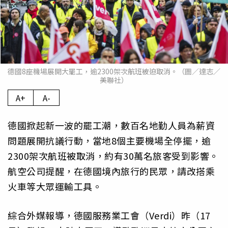
德國8座機場展開大罷工，逾2300架次航班被迫取消。（圖／達志／
美聯社）
A+
A-
德國掀起新一波的罷工潮，數百名地勤人員為薪資
問題展開抗議行動，當地8個主要機場全停擺，逾
2300架次航班被取消，約有30萬名旅客受到影響。
航空公司提醒，在德國境內旅行的民眾，請改搭乘
火車等大眾運輸工具。
綜合外媒報導，德國服務業工會（Verdi）昨（17