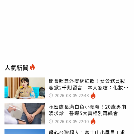
人氣新聞
開會照意外變網紅照！女公務員妝
容掀2千則留言 本人怒嗆：化妝有
錯嗎
2026-08-05 22:43
私密處長滿白色小顆粒！20歲男崩
潰求診 醫曝5大真相別再誤會
2026-08-05 22:10
暖心台灣超人！富士山小屋員工求