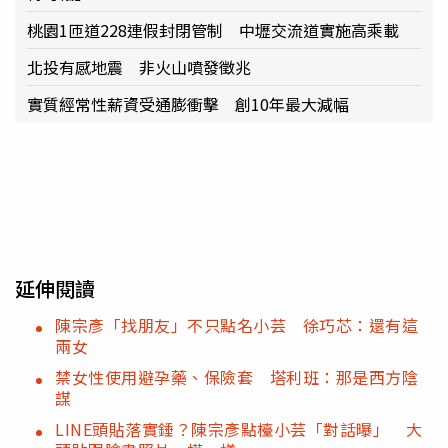
桃園1匝道228連假封閉管制 中壢交流道實施高乘載
北投有感地震 非火山噴發徵兆
實質經常性薪資受通膨衝擊 創10年最大減幅
延伸閱讀
陳宗彥「找朋友」不只點名小芸 徐巧芯：還有這
兩女
禁女性使用避孕藥、保險套 塔利班：那是西方陰
謀
LINE頭貼落實錘？陳宗彥點檯小芸「對話曝」 大