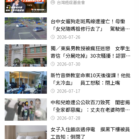
台灣癌症基金會
台中女遛狗走斑馬線遭撞亡！母慟
「女兒隨媽祖修行去了」 駕駛過失
致死判9月
2026-07-26
獨／東吳男教授被瘋狂迷戀 女學生
寄信「分屍吃掉」30次騷擾！認罪免
關
2026-07-30
新竹音樂教室命案10天後復課！他批
「太冷血」 員工怒駁：閉上嘴
2026-07-17
中和兒媳遭公公砍百刀致死 閨密揭
「全家都惡魔」：丈夫在老婆時懷孕
摔東西
2026-07-28
女子入住飯店遇停電 摸黑下樓被員
工告知：倒閉了