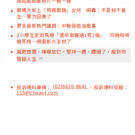
頭貼跟臉書照片一模一樣
狠媽大街上「飛踢狠踹」女兒 網轟：不愛就不要
生…警方回應了
更多最新熱門議題：中聯致癌油風暴
2小學生走斑馬線「遭吊車輾過1死1傷」 司機辯視
線死角…網看影片全怒了
減肥首選，檸檬加它，堅持一週，腰細了，瘦到你
懷疑人生
PR
(02)6630-8641
投訴爆料專線：
、投訴爆料信箱：
119@ctwant.com