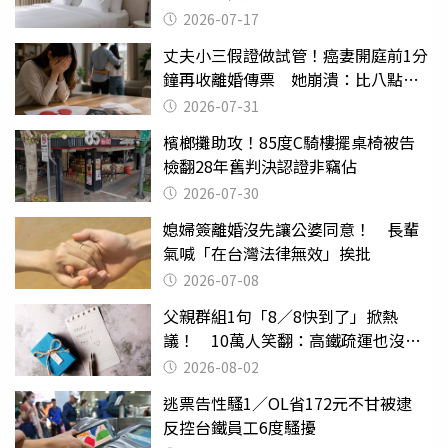
2026-07-17
丈夫小三假證做試管！癌妻開庭前1分
鐘再收離婚傳票 她崩潰：比八點檔
還扯
2026-07-31
檳榔攤助攻！85度C騎樓擺桌椅被告
檢翻28年舊判決認證非竊佔
2026-07-30
媳婦簽離婚沒先讓公婆同意！ 長輩
氣喊「在台灣法律無效」挨批
2026-07-08
父親群組1句「8／8快到了」掀熱
議！ 10萬人笑翻：高鐵疏運也沒列
父親節
2026-08-02
逃票告性騷1／OL省172元不甘被逮
反控台鐵員工6度騷擾