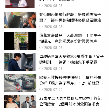
2026-08-05
她公開恐怖飛行經歷！搭機睡醒褲子
濕了 鄰座男趁熟睡猥褻還疑留體液
2026-08-05
億萬富豪遭兒「大義滅親」！偷生子
怕曝光 竟盜鄰居身份辦假證落戶
2026-08-06
母親過世當天提領206萬辦後事「父子
遭判刑」 律師：搶錢先下手是罪
2026-08-07
陽交大教授殺害連襟案！ 精神科醫
分析「絕非為了爭產」：2年前就已言
行詭異
2026-07-22
37歲星二代男星驚傳陳屍家中！經紀
公司證實 2個月前才與父開演唱會