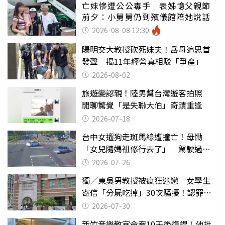
亡妹慘遭公公毒手 表姊憶父親節
前夕：小舅舅仍到殯儀館陪她說話
2026-08-08 12:30
陽明交大教授砍死妹夫！岳母追思首
發聲 揭11年經營真相駁「爭產」
2026-08-02
旅遊變認親！陸男幫台灣遊客拍照
閒聊驚覺「是失聯大伯」奇蹟重逢
2026-07-18
台中女遛狗走斑馬線遭撞亡！母慟
「女兒隨媽祖修行去了」 駕駛過失
致死判9月
2026-07-26
獨／東吳男教授被瘋狂迷戀 女學生
寄信「分屍吃掉」30次騷擾！認罪免
關
2026-07-30
新竹音樂教室命案10天後復課！他批