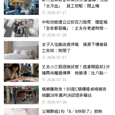
「太冷血」 員工怒駁：閉上嘴
2026-07-17
中和兒媳遭公公砍百刀致死 閨密揭
「全家都惡魔」：丈夫在老婆時懷孕
摔東西
2026-07-28
女子入住飯店遇停電 摸黑下樓被員
工告知：倒閉了
2026-07-17
丈夫小三假證做試管！癌妻開庭前1分
鐘再收離婚傳票 她崩潰：比八點檔
還扯
2026-07-31
檳榔攤助攻！85度C騎樓擺桌椅被告
檢翻28年舊判決認證非竊佔
2026-07-30
父親群組1句「8／8快到了」掀熱