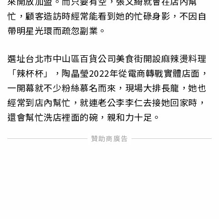
來開放加盟。而只要有空，張文綺就會在店內幫
忙，顧客造訪時經常能看到她的忙碌身影，不因自
帶明星光環而疏忽副業。
選址台北市中山區百貨公司美食街開設麻辣燙料理
「辣杯杯」，陶晶瑩2022年從電商轉戰實體店面，
一開幕就不少粉絲慕名而來，現場大排長龍，她也
經常到店內幫忙，就連老公李李仁去接她回家時，
還會幫忙洗店裡面的碗，親和力十足。