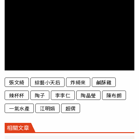
張文綺
綜藝小天后
炸綺來
鹹酥雞
辣杯杯
陶子
李李仁
陶晶瑩
陳布朗
一氣水產
江明娟
超偶
相關文章