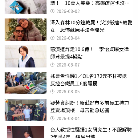
議！ 10萬人笑翻：高鐵疏運也沒列
父親節
2026-08-02
深入森林10分鐘藏屍！父涉殺害9歲愛
女 恐怖藏屍手法全曝光
2026-08-04
慈濟遭詐走10.6億！ 李怡貞曝女律
師背景提4疑點
2026-08-07
逃票告性騷1／OL省172元不甘被逮
反控台鐵員工6度騷擾
2026-08-05
疑勞資糾紛！新莊好市多前員工持刀
登賣場頂樓 母苦勸急送醫
2026-08-04
台大教授性騷擾2女研究生！不服解聘
2年爭4年 結局出爐