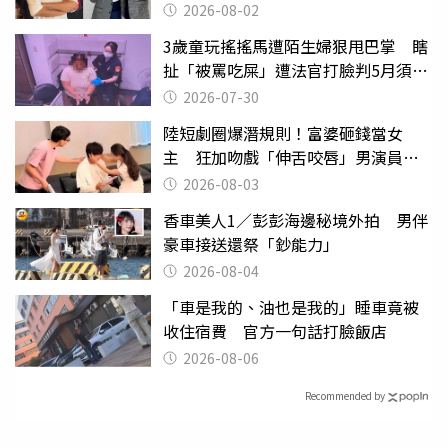
2026-08-02
3歲童玩搖搖馬遭陌生婦狠甩巴掌 瞎
扯「被罵吃屎」遭法官打臉判5月須入
監
2026-07-30
陸短劇圈爆潛規則！富婆砸錢當女
主 狂加吻戲「伸舌咬唇」男演員崩
潰
2026-08-03
香車美人1／彭彭海邊秘境外拍 男伴
豪車接送還祭「鈔能力」
2026-08-04
「車是我的、油也是我的」睡車竟被
收住宿費 官方一句話打臉飯店
2026-08-06
Recommended by