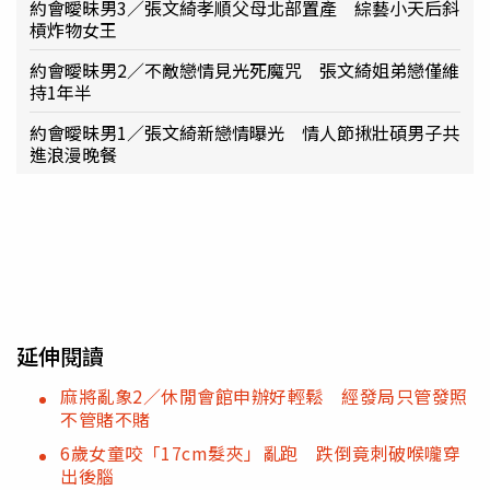
約會曖昧男3／張文綺孝順父母北部置產 綜藝小天后斜
槓炸物女王
約會曖昧男2／不敵戀情見光死魔咒 張文綺姐弟戀僅維
持1年半
約會曖昧男1／張文綺新戀情曝光 情人節揪壯碩男子共
進浪漫晚餐
延伸閱讀
麻將亂象2／休閒會館申辦好輕鬆 經發局只管發照
不管賭不賭
6歲女童咬「17cm髮夾」亂跑 跌倒竟刺破喉嚨穿
出後腦