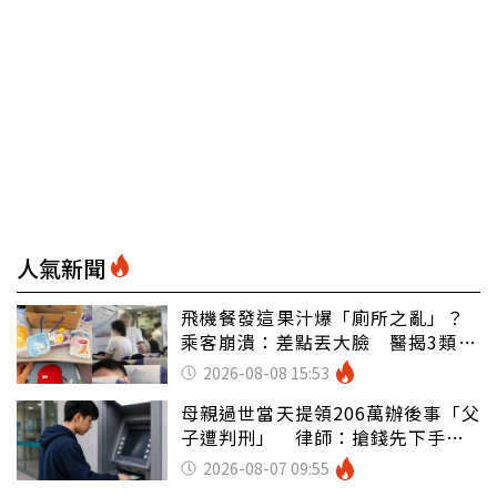
人氣新聞
飛機餐發這果汁爆「廁所之亂」？
乘客崩潰：差點丟大臉 醫揭3類人
別亂喝
2026-08-08 15:53
母親過世當天提領206萬辦後事「父
子遭判刑」 律師：搶錢先下手是
罪
2026-08-07 09:55