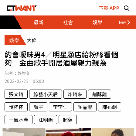
跳至主要內容區塊
下載 APP
最新
社會
娛樂
財經
娛樂
大條
約會曖昧男4／明星顧店給粉絲看個
夠 金曲歌手開居酒屋親力親為
記者：
娛樂組
2023-02-22 06:00
張文綺
綜藝小天后
炸綺來
鹹酥雞
辣杯杯
陶子
李李仁
陶晶瑩
陳布朗
一氣水產
江明娟
超偶