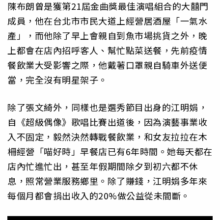
陳布朗曾是獲第21屆金曲獎最佳演唱組合的大囍門
成員，他在台北市市民大道上經營居酒屋「一氣水
產」，而他除了早上會親自到魚市場挑貨之外，晚
上都會在店內招呼客人、幫忙點菜送餐，先前疫情
餐飲業大受影響之際，他戴著口罩親自騎車外送便
當，完全沒有明星架子。
除了張文綺外，同樣也是選秀節目出身的江明娟，
自《超級偶像》歌唱比賽出道後，因為演藝事業收
入不固定，毅然決然轉戰餐飲業，和女友拉拉在木
柵經營「喵好時」早餐店已有6年時間。她每天都在
店內忙進忙出，甚至年假期間除夕到初六都不休
息，照常營業服務鄉里。除了賺錢，江明娟多年來
每個月都會捐出收入的20%做公益從未間斷。