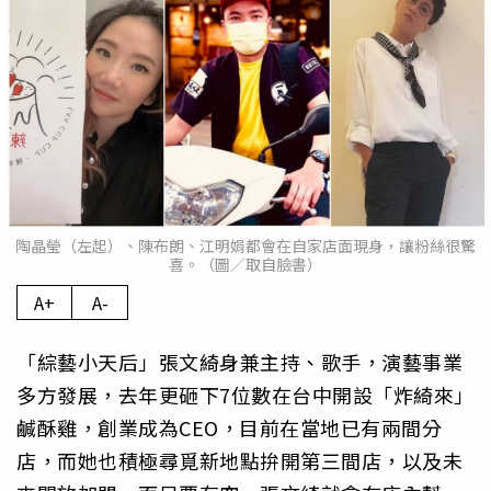
陶晶瑩（左起）、陳布朗、江明娟都會在自家店面現身，讓粉絲很驚
喜。（圖／取自臉書）
A+
A-
「綜藝小天后」張文綺身兼主持、歌手，演藝事業
多方發展，去年更砸下7位數在台中開設「炸綺來」
鹹酥雞，創業成為CEO，目前在當地已有兩間分
店，而她也積極尋覓新地點拚開第三間店，以及未