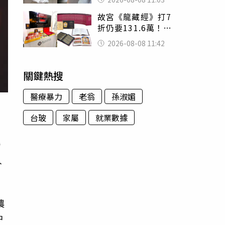
友洗版認證
故宮《龍藏經》打7
折仍要131.6萬！
店員曝：有人原價
2026-08-08 11:42
188萬付現購買
關鍵熱搜
醫療暴力
老翁
孫淑媚
台玻
家屬
就業數據
潛
人
農
中