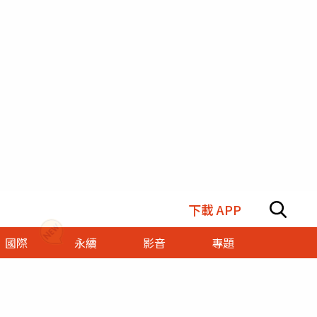
下載 APP
國際
永續
影音
專題