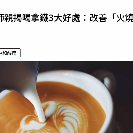
寵物
師親揭喝拿鐵3大好處：改善「火
運勢
運動
梅酒
中和酸度