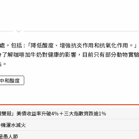
處，包括 :「降低酸度、增強抗炎作用和抗氧化作用。
分了解咖啡加牛奶對健康的影響，目前只有部分動物實
點。
中和酸度
債雙殺」美債收益率升破4％＋三大指數齊跌逾1％
升機灑水滅火
是愚人節