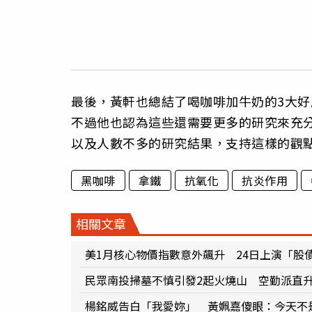
最後，黃軒也總結了喝咖啡加牛奶的3大好
不過他也認為這些還需要更多的研究來充
以及人數不多的研究結果，支持這樣的觀
黑咖啡
拿鐵
抗氧化
抗炎作用
相關文章
美1月核心物價指數意外飆升 24日上演「股
民眾南投掃墓不慎引發2起火燒山 空勤派直
楊銘威告白「我愛妳」 黃姵嘉傻眼：今天不