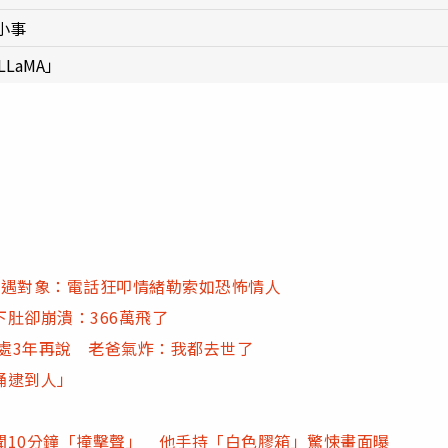
小事
LaMA」
外遇對象：電話狂叩情緒勒索如恐怖情人
肚卻崩潰：366萬飛了
相處3年再說 老爸氣炸：我都去世了
涌逮到人」
聞10分鐘「撞擊聲」 他手持「白色膠箱」驚悚畫面曝