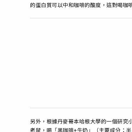
的蛋白質可以中和咖啡的酸度，這對喝咖
另外，根據丹麥哥本哈根大學的一個研究小
老鼠，喝「黑咖啡+牛奶」（主要成分：半胱