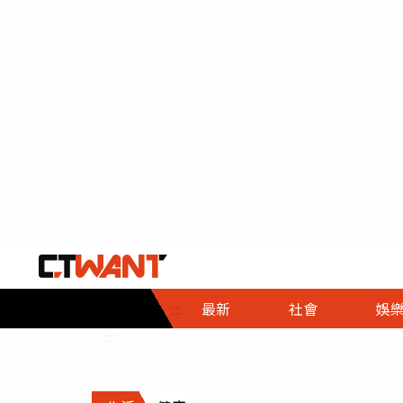
社會首頁
娛樂首頁
財經首頁
政
:::
最新
社會
娛
時事
即時
熱線
:::
直擊
大條
人物
調查
專題
３Ｃ