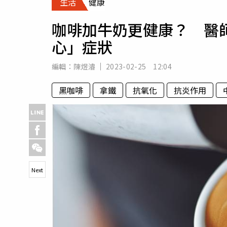
生活
健康
人物
汽車
咖啡加牛奶更健康？ 醫
專欄
心」症狀
房產新勢力
編輯：
陳煜濬
2023-02-25 12:04
黑咖啡
拿鐵
抗氧化
抗炎作用
Next