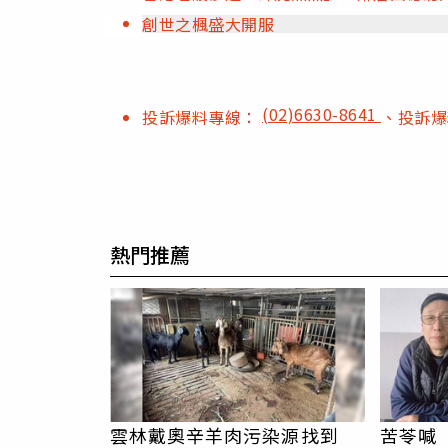
創世之楓盛大開服
(02)6630-8641
投訴爆料專線：
、投訴
熱門推薦
雲林戴奧辛羊肉污染源找到
苦苓喊