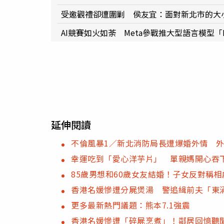
受邀觀禮卻遭圍剿 侯友宜：面對新北市的大
AI競賽如火如荼 Meta參戰推大型語言模型「L
延伸閱讀
不倫風暴1／新北消防局長遭爆婚外情 
幸運吃到「愛心洋芋片」 單親媽開心吞下
85歲男想和60歲女友結婚！子女反對稱
香港名媛慘遭分屍煲湯 警追緝前夫「東
更多最新熱門議題：熊本7.1強震
香港名媛慘遭「碎屍烹煮」！鄰居回憶聽