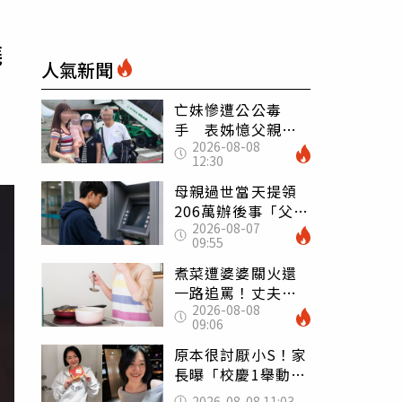
燒
人氣新聞
亡妹慘遭公公毒
手 表姊憶父親節
2026-08-08
前夕：小舅舅仍到
12:30
殯儀館陪她說話
母親過世當天提領
206萬辦後事「父子
2026-08-07
遭判刑」 律師：
09:55
搶錢先下手是罪
煮菜遭婆婆關火還
一路追罵！丈夫勸
2026-08-08
別計較「媽媽老
09:06
了」 人妻超崩
潰：我像台傭
原本很討厭小S！家
長曝「校慶1舉動」
讓她徹底改觀 網
2026-08-08 11:03