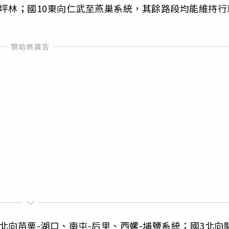
坪林；國10東向仁武至燕巢系統，其餘路段均能維持行
北向苗栗-湖口、南屯-后里、西螺-埔鹽系統；國3北向