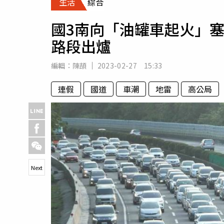
生活
綜合
人物
汽車
國3南向「油罐車起火」塞
專欄
路段出爐
房產新勢力
編輯：
陳頡
2023-02-27 15:33
連假
國道
車潮
地雷
高公局
Next