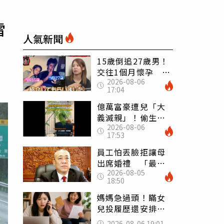
雷
人氣新聞
15歲倒追27歲男！
交往1個月懷孕 36
2026-08-06
歲當阿嬤故事曝光
17:04
億萬富豪遭兒「大
義滅親」！偷生子
2026-08-06
怕曝光 竟盜鄰居
17:53
身份辦假證落戶
員工怕丟臉拒讓母
出席婚禮 「最愛
2026-08-05
發錢老闆」震怒開
18:50
除：我看不起你
媽媽急過頭！瞞女
兒投履歷還安排面
試 她接來電當場
2026-08-06 19:01