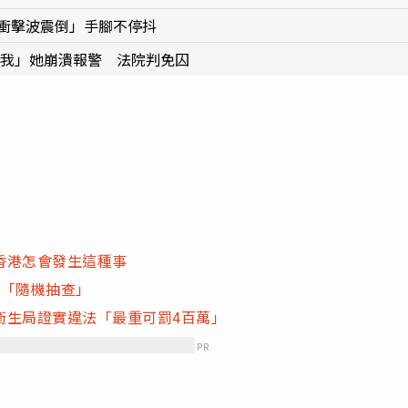
「衝擊波震倒」手腳不停抖
怪我」她崩潰報警 法院判免囚
香港怎會發生這種事
改「隨機抽查」
衛生局證實違法「最重可罰4百萬」
PR