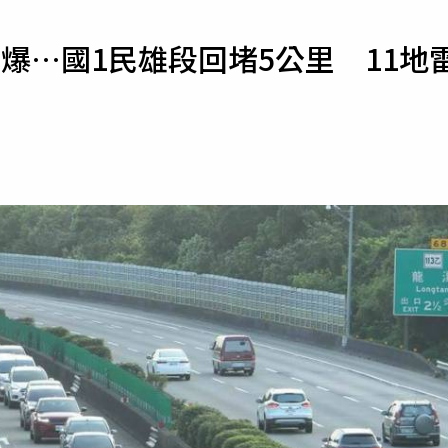
寵物
爆…國1民雄段回堵5公里 11地
運勢
運動
梅酒