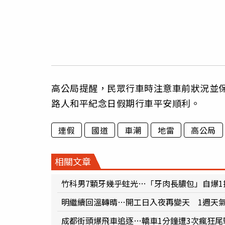
高公局提醒，民眾行車時注意車前狀況並
路人和平紀念日假期行車平安順利。
連假
國道
車潮
地雷
高公局
相關文章
竹科男7顆牙幾乎蛀光…「牙肉長膿包」自爆
明繼續回溫轉晴…開工日入夜再變天 1週天
成都街頭爆飛車追逐…轎車1分鐘遭3次瘋狂