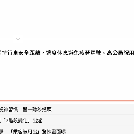
保持行車安全距離，適度休息避免疲勞駕駛。高公局祝
1提神習慣 醫一聽秒搖頭
氣「2階段變化」出爐
尾擊 「乘客被甩出」驚悚畫面曝