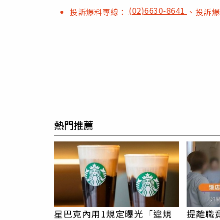
(02)6630-8641
投訴爆料專線：
、投訴
熱門推薦
星巴克內用1規定曝光「違規
提離職