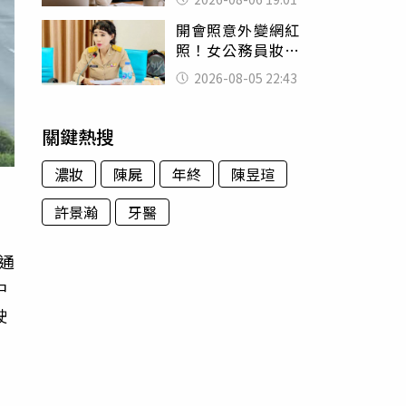
傻眼
開會照意外變網紅
照！女公務員妝容
掀2千則留言 本人
2026-08-05 22:43
怒嗆：化妝有錯嗎
關鍵熱搜
濃妝
陳屍
年終
陳昱瑄
許景瀚
牙醫
通
中
駛