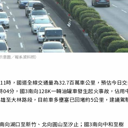
示意圖／報系資料照）
11時，國道全線交通量為32.7百萬車公里，預估今日交
時04分，國3南向128K一輛油罐車發生起火事故，佔用
民雄至大林路段，目前車多壅塞已回堵約5公里，建議駕
南向湖口至新竹、北向圓山至汐止；國3南向中和至樹