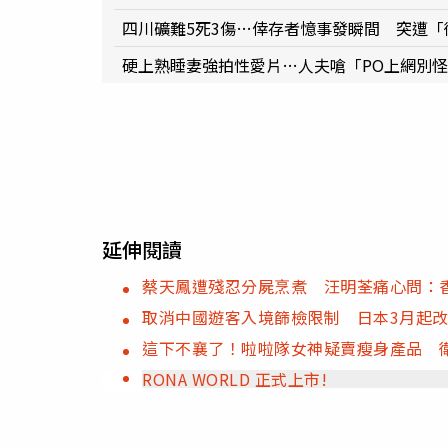
四川礦難5死3傷…倖存者憶事發瞬間 突遭
硬上熟睡妻強拍性愛片…人夫嗆「PO上網別
延伸閱讀
蔡天鳳遭殘忍分屍烹煮 汪明荃痛心問：
取消中國遊客入境篩檢限制 日本3月起
這下不襄了！啦啦隊女神疑賣瘦身產品 
RONA WORLD 正式上市!