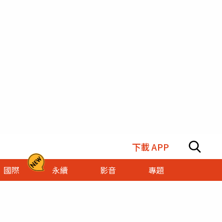
下載 APP
國際
永續
影音
專題