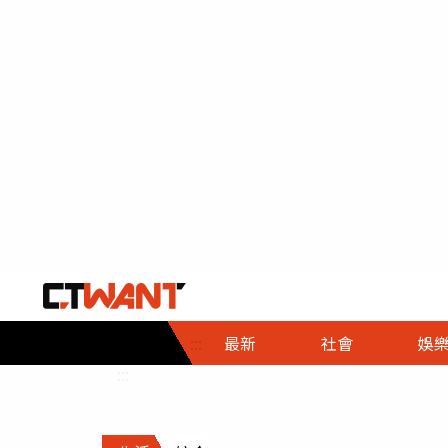
社會首頁
娛樂首頁
財經首頁
政
:::
最新
社會
娛
時事
即時
熱線
:::
直擊
大條
人物
調查
專題
３Ｃ