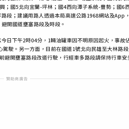
中興；國5北向宜蘭-坪林；國4西向潭子系統-豐勢；國6
等路段；建議用路人透過本局高速公路1968網站及App
，避開國道壅塞路段及時段。
K今日下午2時04分，1輛油罐車因不明原因起火，事故
心駕駛。另一方面，目前在國道1號北向民雄至大林路段
提前避開壅塞路段改道行駛，行經車多路段請保持行車安