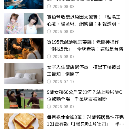
2026-08-08
寬魚營收衰退原因太誠實！「點名王
心凌、楊丞琳」網笑翻：財報透明度
滿分
2026-08-08
買195元鹹酥雞忘帶錢！老闆神操作
「倒找5元」 全網看哭：這就是台灣
2026-08-07
女子入住飯店遇停電 摸黑下樓被員
工告知：倒閉了
2026-07-17
9歲女孩60公斤又如何？站上啦啦隊C
位驚艷全場 千萬網友被圈粉
2026-08-07
每月退休金逾3萬！74歲獨居翁怕花完
121萬存款「1餐只吃1片吐司」 半年