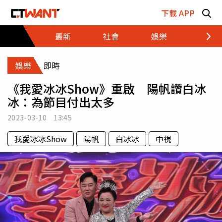
跳至主要內容區塊
下載 APP
最新
社會
娛樂
財經
娛樂
即時
《我愛冰冰Show》重啟 陽帆讚白冰
冰：為節目付出太多
2023-03-10 13:45
我愛冰冰Show
陽帆
白冰冰
中視