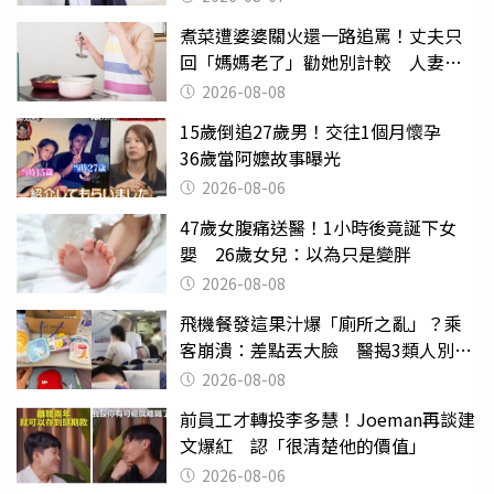
煮菜遭婆婆關火還一路追罵！丈夫只
回「媽媽老了」勸她別計較 人妻超
崩潰：我像台傭
2026-08-08
15歲倒追27歲男！交往1個月懷孕
36歲當阿嬤故事曝光
2026-08-06
47歲女腹痛送醫！1小時後竟誕下女
嬰 26歲女兒：以為只是變胖
2026-08-08
飛機餐發這果汁爆「廁所之亂」？乘
客崩潰：差點丟大臉 醫揭3類人別亂
喝
2026-08-08
前員工才轉投李多慧！Joeman再談建
文爆紅 認「很清楚他的價值」
2026-08-06