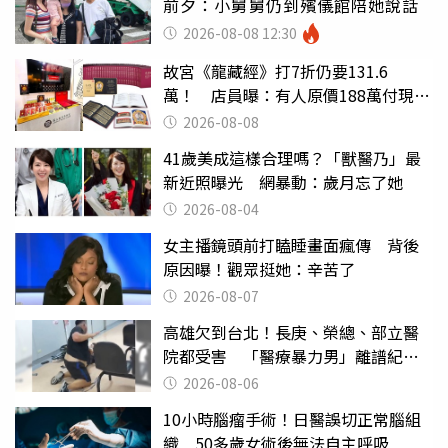
前夕：小舅舅仍到殯儀館陪她說話
2026-08-08 12:30
故宮《龍藏經》打7折仍要131.6
萬！ 店員曝：有人原價188萬付現購
買
2026-08-08
41歲美成這樣合理嗎？「獸醫乃」最
新近照曝光 網暴動：歲月忘了她
2026-08-04
女主播鏡頭前打瞌睡畫面瘋傳 背後
原因曝！觀眾挺她：辛苦了
2026-08-07
高雄欠到台北！長庚、榮總、部立醫
院都受害 「醫療暴力男」離譜紀錄
曝光
2026-08-06
10小時腦瘤手術！日醫誤切正常腦組
織 50多歲女術後無法自主呼吸