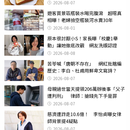
後暴瘦嚇壞女兒
2026-08-07
遊客買景區瓶裝水喝完腹瀉 超噁真
相曝！老婦撿空瓶裝河水賣30年
2026-08-01
原本很討厭小S！家長曝「校慶1舉
動」讓她徹底改觀 網友洗版認證
2026-08-08
苦苓喊「唐朝不存在」 網紅批瞎編
歷史：李白、杜甫用鮮卑文寫詩？
2026-08-07
母親過世當天提領206萬辦後事「父子
遭判刑」 律師：搶錢先下手是罪
2026-08-07
慈濟遭詐走10.6億！ 李怡貞曝女律
師背景提4疑點
2026-08-07