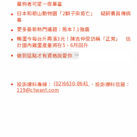
屬狗者可望一夜暴富
日本和歌山動物園「2獅子染疫亡」 疑飼養員傳病
毒
更多最新熱門議題：熊本7.1強震
鴨蛋今每台斤再漲3元！陳吉仲受訪稱「正常」 估
計國內雞蛋產量將在5、6月回升
做到這點才有資格說愛你
PR
(02)6630-8641
投訴爆料專線：
、投訴爆料信箱：
119@ctwant.com