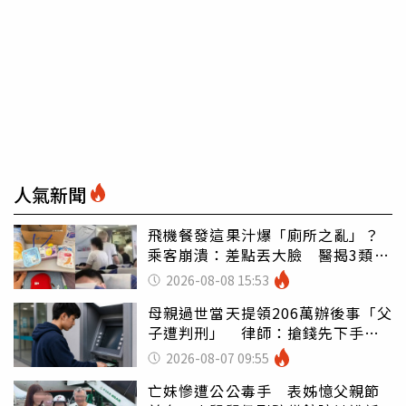
人氣新聞
飛機餐發這果汁爆「廁所之亂」？
乘客崩潰：差點丟大臉 醫揭3類人
別亂喝
2026-08-08 15:53
母親過世當天提領206萬辦後事「父
子遭判刑」 律師：搶錢先下手是
罪
2026-08-07 09:55
亡妹慘遭公公毒手 表姊憶父親節