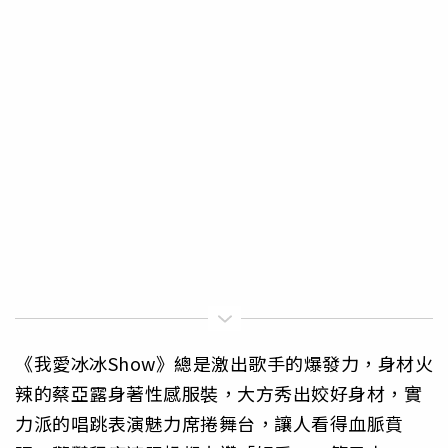
《我愛冰冰Show》總是激出歌手的爆發力，身材火
辣的蔡亞露身著性感服裝，大方秀出姣好身材，實
力派的唱跳表演魅力席捲舞台，讓人看得血脈賁