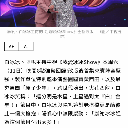
陽帆、白冰冰主持的《我愛冰冰Show》全新改版。（圖／中視提
供）
A+
A-
白冰冰、陽帆主持中視《我愛冰冰Show》本周六
（11日）晚間8點強勢回歸!改版後首集來賓陣容堅
強，製作單位特別邀來演藝圈國寶黃西田，以及最
夯男團「原子少年」，跨世代演出，火花四射，白
冰冰笑稱：「這分明是木星、土星遇到太『白』金
星！」節目中，白冰冰與陽帆這對老搭檔更是給彼
此一個大擁抱，陽帆心中無限感動：「感謝冰冰姐
為這個節目付出太多！」