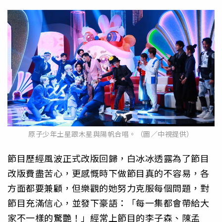
原子少年土星跟木星與陽帆合唱。（圖／中視提供）
節目歷經風波正式改版回歸，白冰冰透露為了節目
改版費盡苦心，更感慨時下做節目真的不容易，各
方面都要兼顧，但樂觀的她努力克服每個問題，對
節目充滿信心，並發下豪語：「每一集都會帶給大
家不一樣的驚艷！」經常上節目的李子森、陳孟