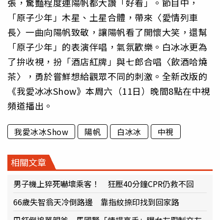
張，驚豔程度連陽帆都大讚「好看」。節目中，
「原子少年」木星、土星合體，帶來〈愛情列車
長〉一曲向陽帆致敬，讓陽帆看了開懷大笑，還幫
「原子少年」的表演伴唱，氣氛歡樂。白冰冰更為
了拚收視，扮「酒店紅牌」與七郎合唱〈飲酒哈燒
茶〉，勇於嘗鮮想給觀眾不同的刺激。全新改版的
《我愛冰冰Show》本周六（11日）晚間8點在中視
頻道播出。
我愛冰冰Show
陽帆
白冰冰
中視
相關文章
男子機上猝死嚇壞乘客！ 狂壓40分鐘CPR仍救不回
66歲失智翁天冷倒路邊 靠指紋捺印找到回家路
巴鈺倒追單親爸 馬國賢「情場高手」曝女友限制交友