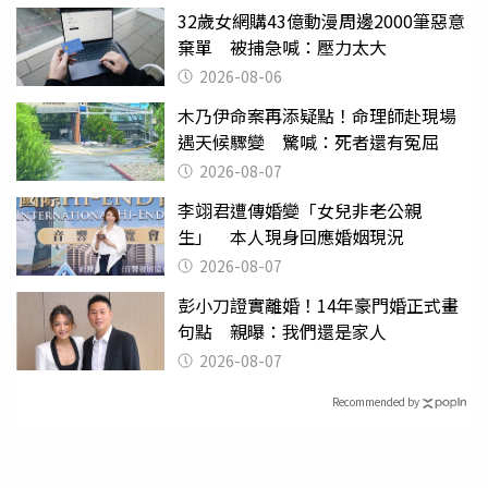
32歲女網購43億動漫周邊2000筆惡意
棄單 被捕急喊：壓力太大
2026-08-06
木乃伊命案再添疑點！命理師赴現場
遇天候驟變 驚喊：死者還有冤屈
2026-08-07
李翊君遭傳婚變「女兒非老公親
生」 本人現身回應婚姻現況
2026-08-07
彭小刀證實離婚！14年豪門婚正式畫
句點 親曝：我們還是家人
2026-08-07
Recommended by