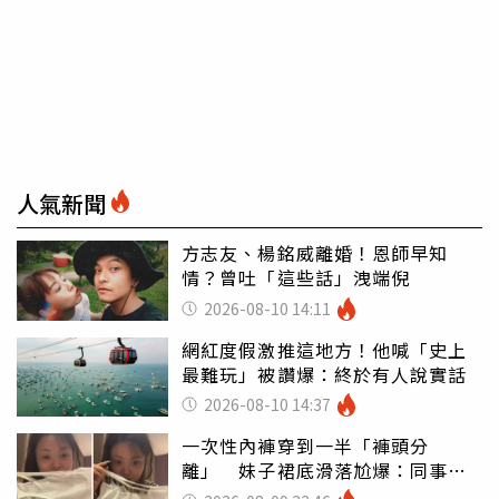
人氣新聞
方志友、楊銘威離婚！恩師早知
情？曾吐「這些話」洩端倪
2026-08-10 14:11
網紅度假激推這地方！他喊「史上
最難玩」被讚爆：終於有人說實話
2026-08-10 14:37
一次性內褲穿到一半「褲頭分
離」 妹子裙底滑落尬爆：同事全
看光