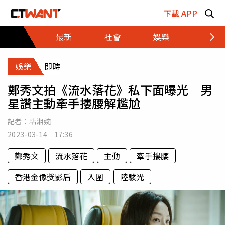
跳至主要內容區塊
下載 APP
最新
社會
娛樂
財經
娛樂
即時
鄭秀文拍《流水落花》私下面曝光 男
星讚主動牽手摟腰解尷尬
記者：
粘湘婉
2023-03-14 17:36
鄭秀文
流水落花
主動
牽手摟腰
香港金像獎影后
入圍
陸駿光