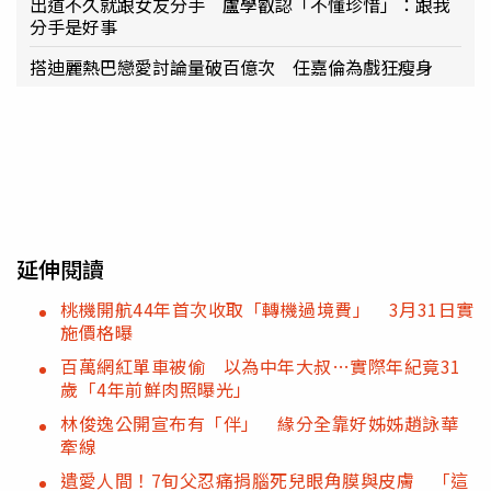
出道不久就跟女友分手 盧學叡認「不懂珍惜」：跟我
分手是好事
搭迪麗熱巴戀愛討論量破百億次 任嘉倫為戲狂瘦身
延伸閱讀
桃機開航44年首次收取「轉機過境費」 3月31日實
施價格曝
百萬網紅單車被偷 以為中年大叔…實際年紀竟31
歲「4年前鮮肉照曝光」
林俊逸公開宣布有「伴」 緣分全靠好姊姊趙詠華
牽線
遺愛人間！7旬父忍痛捐腦死兒眼角膜與皮膚 「這