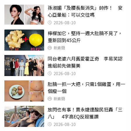
孫淑媚「及腰長髮消失」帥炸！ 安
心亞暈船：可以交往嗎
2026-08-10
檸檬加它，堅持一週大肚腩不見了，
重新回到45公斤
新素簡
同台老婆六月舊愛霍正奇 李易笑認
進組前先做醫美
2026-08-10
肚腩一抓一大把，只需1個雞蛋，用一
個瘦一個
新素簡
放閃也有事！賈永婕遭酸民狂轟「三
八」 4字高EQ反殺獲讚
2026-08-10