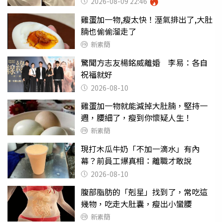
2026-08-09 22:46
雞蛋加一物,瘦太快！溼氣排出了,大肚
腩也偷偷溜走了
新素簡
驚聞方志友楊銘威離婚 李易：各自
祝福就好
2026-08-10
雞蛋加一物就能減掉大肚腩，堅持一
週，腰細了，瘦到你懷疑人生！
新素簡
現打木瓜牛奶「不加一滴水」有內
幕？前員工爆真相：離職才敢說
2026-08-10
腹部脂肪的「剋星」找到了，常吃這
幾物，吃走大肚囊，瘦出小蠻腰
新素簡