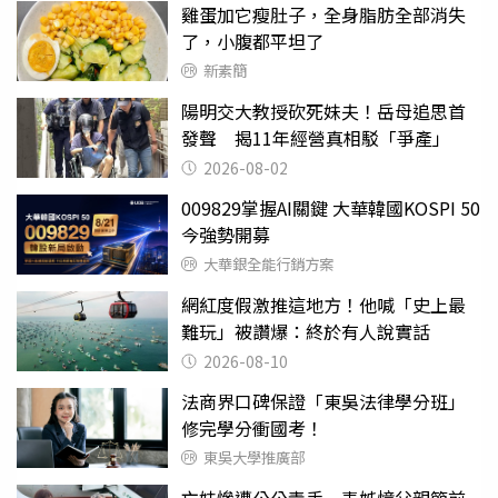
雞蛋加它瘦肚子，全身脂肪全部消失
了，小腹都平坦了
新素簡
陽明交大教授砍死妹夫！岳母追思首
發聲 揭11年經營真相駁「爭產」
2026-08-02
009829掌握AI關鍵 大華韓國KOSPI 50
今強勢開募
大華銀全能行銷方案
網紅度假激推這地方！他喊「史上最
難玩」被讚爆：終於有人說實話
2026-08-10
法商界口碑保證「東吳法律學分班」
修完學分衝國考！
東吳大學推廣部