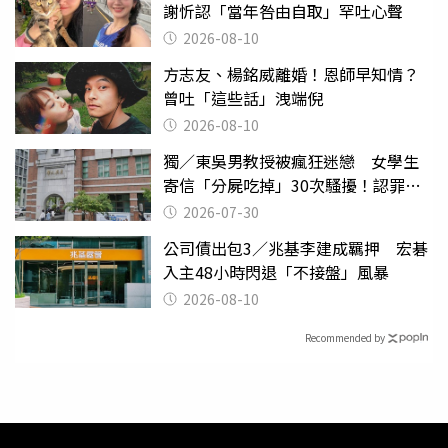
謝忻認「當年咎由自取」罕吐心聲
2026-08-10
方志友、楊銘威離婚！恩師早知情？
曾吐「這些話」洩端倪
2026-08-10
獨／東吳男教授被瘋狂迷戀 女學生
寄信「分屍吃掉」30次騷擾！認罪免
關
2026-07-30
公司債出包3／兆基李建成羈押 宏碁
入主48小時閃退「不接盤」風暴
2026-08-10
Recommended by