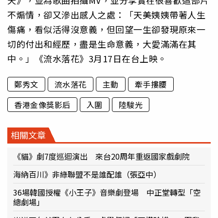
天》，並為歌曲拍攝MV，並分享實在很喜歡這部片
不煽情，卻又滲出感人之處：「天美姨姨帶著人生
傷痛，看似活得沒意義，但回望一生卻發現原來一
切的付出和經歷，盡是生命意義，大愛滿滿在其
中。」《流水落花》3月17日在台上映。
鄭秀文
流水落花
主動
牽手摟腰
香港金像獎影后
入圍
陸駿光
相關文章
《貓》劇7度巡迴演出 來台20周年重返國家戲劇院
海納百川》非綠聯盟不是誰配誰（張亞中）
36場韓國授權《小王子》音樂劇登場 中正堂轉型「空
總劇場」