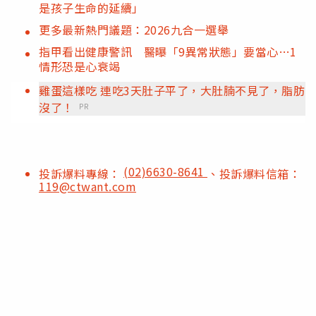
是孩子生命的延續」
更多最新熱門議題：2026九合一選舉
指甲看出健康警訊 醫曝「9異常狀態」要當心…1
情形恐是心衰竭
雞蛋這樣吃 連吃3天肚子平了，大肚腩不見了，脂肪
沒了！
PR
(02)6630-8641
投訴爆料專線：
、投訴爆料信箱：
119@ctwant.com