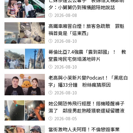
亡妹慘遭公公毒手 表姊憶父親節前
夕：小舅舅仍到殯儀館陪她說話
2026-08-08
高鐵車廂冒白煙！旅客急疏散 罪魁
禍首竟是「這東西」
2026-08-10
哥倫比亞7.4強震「震到鄰國」！ 教
堂震垮民宅倒塌滿地碎片
2026-08-10
老高與小茉新片變Podcast！「黑底白
字」播33分鐘 粉絲瘋猜原因
2026-08-10
她公開恐怖飛行經歷！搭機睡醒褲子
濕了 鄰座男趁熟睡猥褻還疑留體液
2026-08-05
當街激吻人夫阿翔！不倫戀毀事業