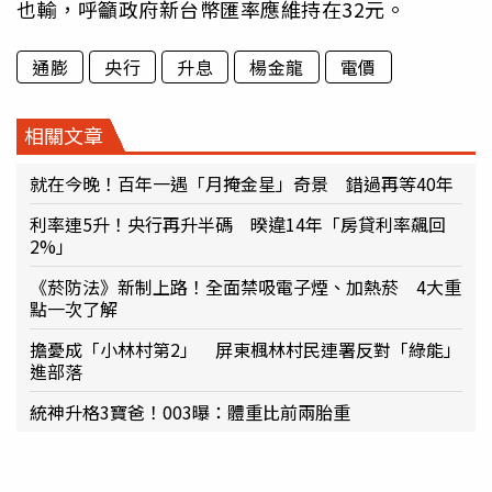
也輸，呼籲政府新台幣匯率應維持在32元。
通膨
央行
升息
楊金龍
電價
相關文章
就在今晚！百年一遇「月掩金星」奇景 錯過再等40年
利率連5升！央行再升半碼 暌違14年「房貸利率飆回
2%」
《菸防法》新制上路！全面禁吸電子煙、加熱菸 4大重
點一次了解
擔憂成「小林村第2」 屏東楓林村民連署反對「綠能」
進部落
統神升格3寶爸！003曝：體重比前兩胎重