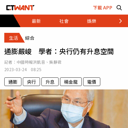
跳至主要內容區塊
下載 APP
最新
社會
娛樂
財經
生活
綜合
通膨嚴峻 學者：央行仍有升息空間
記者：
中國時報洪凱音
、
吳靜君
2023-03-24 08:25
通膨
央行
升息
楊金龍
電價