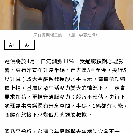
央行總裁楊金龍。（圖／季志翔攝）
A+
A-
電價將於4月一口氣調漲11％，受通膨預期心理影
響，央行昨宣布升息半碼，自去年3月至今，央行5
度升息；政大金融系教授殷乃平表示，電價帶動物
價上揚，基層民眾生活壓力變大的情況下，一定會
要求加薪，更推升通膨壓力；殷乃平預估，央行下
次理監事會議還有升息空間，半碼、1碼都有可能，
關鍵在於接下來幾個月的通膨數據。
殷乃平分析，台灣今年通膨與去年樣貌完全不一