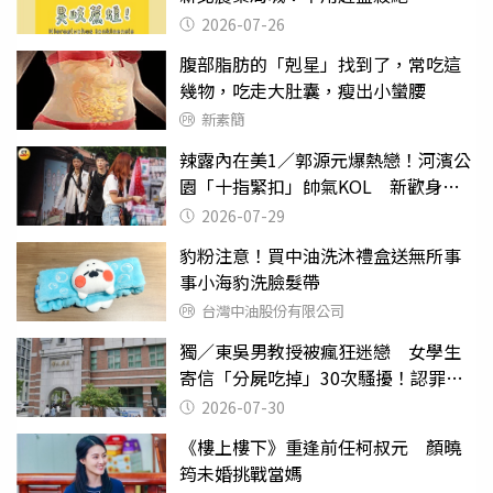
2026-07-26
腹部脂肪的「剋星」找到了，常吃這
幾物，吃走大肚囊，瘦出小蠻腰
新素簡
辣露內在美1／郭源元爆熱戀！河濱公
園「十指緊扣」帥氣KOL 新歡身份
曝光
2026-07-29
豹粉注意！買中油洗沐禮盒送無所事
事小海豹洗臉髮帶
台灣中油股份有限公司
獨／東吳男教授被瘋狂迷戀 女學生
寄信「分屍吃掉」30次騷擾！認罪免
關
2026-07-30
《樓上樓下》重逢前任柯叔元 顏曉
筠未婚挑戰當媽