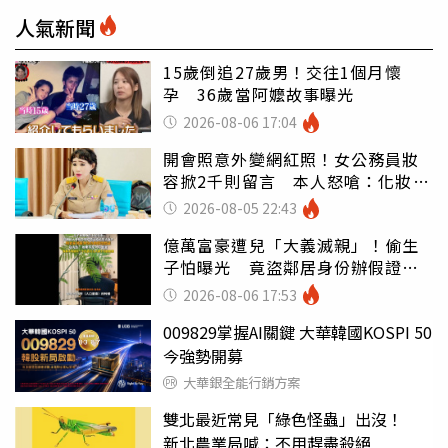
人氣新聞
15歲倒追27歲男！交往1個月懷
孕 36歲當阿嬤故事曝光
2026-08-06 17:04
開會照意外變網紅照！女公務員妝
容掀2千則留言 本人怒嗆：化妝有
錯嗎
2026-08-05 22:43
億萬富豪遭兒「大義滅親」！偷生
子怕曝光 竟盜鄰居身份辦假證落
戶
2026-08-06 17:53
009829掌握AI關鍵 大華韓國KOSPI 50
今強勢開募
大華銀全能行銷方案
雙北最近常見「綠色怪蟲」出沒！
新北農業局喊：不用趕盡殺絕