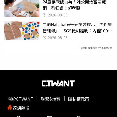
24歲存款破百萬！她公開致富關鍵
網一看狂讚：超孝順
2026-08-06
二伯Hahababy千元童裝標示「內外層
皆純棉」 SGS檢測證明：內裡100%
聚酯纖維
2026-08-05
Recommended by
關於CTWANT
聯繫&爆料
隱私權政策
發燒熱搜