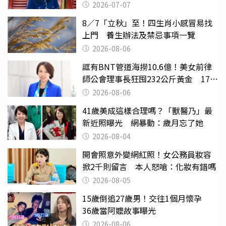
2026-07-07
8／7「立秋」至！四生肖小感冒易找
上門 養生辦法及禁忌事項一覽
2026-08-06
誆有BNT管道海撈10.6億！美女前律
師公會理事長狂囤232公斤黃金 17人
遭起訴
2026-08-06
41歲美成這樣合理嗎？「獸醫乃」最
新近照曝光 網暴動：歲月忘了她
2026-08-04
開會照意外變網紅照！女公務員妝容
掀2千則留言 本人怒嗆：化妝有錯嗎
2026-08-05
15歲倒追27歲男！交往1個月懷孕
36歲當阿嬤故事曝光
2026-08-06