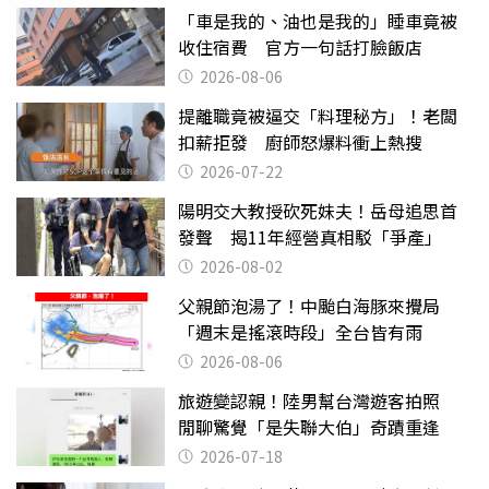
「車是我的、油也是我的」睡車竟被
收住宿費 官方一句話打臉飯店
2026-08-06
提離職竟被逼交「料理秘方」！老闆
扣薪拒發 廚師怒爆料衝上熱搜
2026-07-22
陽明交大教授砍死妹夫！岳母追思首
發聲 揭11年經營真相駁「爭產」
2026-08-02
父親節泡湯了！中颱白海豚來攪局
「週末是搖滾時段」全台皆有雨
2026-08-06
旅遊變認親！陸男幫台灣遊客拍照
閒聊驚覺「是失聯大伯」奇蹟重逢
2026-07-18