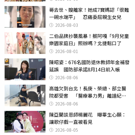
哥去世、嫂離家！她成7寶媽認「很難
一碗水端平」 忍痛委屈親生女兒
2026-08-03
二伯品牌抄襲風暴！蔡阿嘎「9月兒童
樂園家庭日」照辦嗎？北捷鬆口了
2026-08-01
陳昭姿：676名國防退休教師年金補發
延誤 國防部承諾8月14日前入帳
2026-08-06
高雄欠到台北！長庚、榮總、部立醫
院都受害 「醫療暴力男」離譜紀錄
曝光
2026-08-06
陳亞蘭談恩師楊麗花 曝畢生心願：
讓歌仔戲一直被看見
2026-08-05