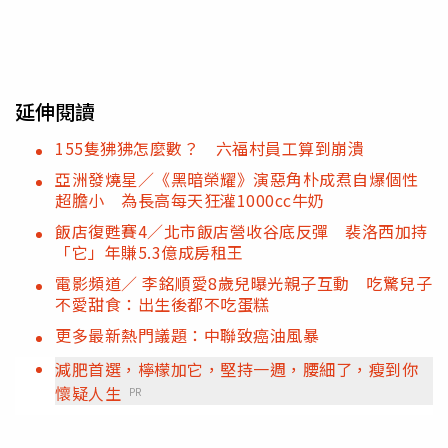
延伸閱讀
155隻狒狒怎麼數？ 六福村員工算到崩潰
亞洲發燒星／《黑暗榮耀》演惡角朴成焄自爆個性
超膽小 為長高每天狂灌1000cc牛奶
飯店復甦賽4／北市飯店營收谷底反彈 裴洛西加持
「它」年賺5.3億成房租王
電影頻道／ 李銘順愛8歲兒曝光親子互動 吃驚兒子
不愛甜食：出生後都不吃蛋糕
更多最新熱門議題：中聯致癌油風暴
減肥首選，檸檬加它，堅持一週，腰細了，瘦到你
懷疑人生
PR