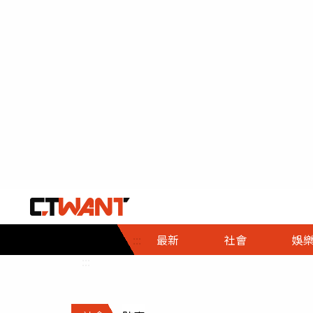
社會首頁
娛樂首頁
財經首頁
政
:::
最新
社會
娛
時事
即時
熱線
:::
直擊
大條
人物
調查
專題
３Ｃ