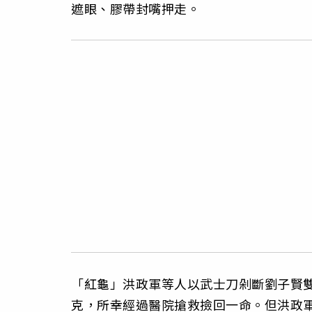
遮眼、膠帶封嘴押走。
「紅龜」洪政軍等人以武士刀剁斷劉子賢
克，所幸經過醫院搶救撿回一命。但洪政