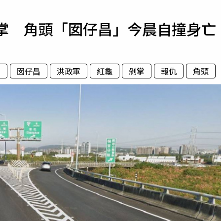
寵物
雙掌 角頭「囡仔昌」今晨自撞身亡
運勢
運動
梅酒
亡
囡仔昌
洪政軍
紅龜
剁掌
報仇
角頭