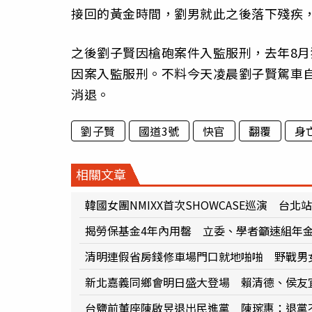
接回的黃金時間，劉男就此之後落下殘疾
之後劉子賢因槍砲案件入監服刑，去年8
因案入監服刑。不料今天凌晨劉子賢駕車
消退。
劉子賢
國道3號
快官
翻覆
身
相關文章
韓國女團NMIXX首次SHOWCASE巡演 台北站6
揭勞保基金4年內用罄 立委、學者籲速組年
清明連假省房錢修車場門口就地啪啪 野戰男
新北嘉義同鄉會明日盛大登場 賴清德、侯友
台鹽前董座陳啟昱退出民進黨 陳琬惠：退黨