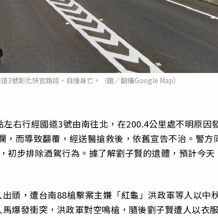
3號彰化快官路段，自撞身亡。（圖／翻攝Google Map）
左右行經國道3號由南往北，在200.4公里處不明原因
護欄，而導致翻覆，經送醫搶救後，依舊宣告不治。警方
0，初步排除酒駕行為。據了解劉子賢的遺體，預計今天
出頭，遭台南88槍擊案主嫌「紅龜」洪政軍等人以中
人馬爆發衝突，洪政軍對空鳴槍，隨後劉子賢遭人以衣