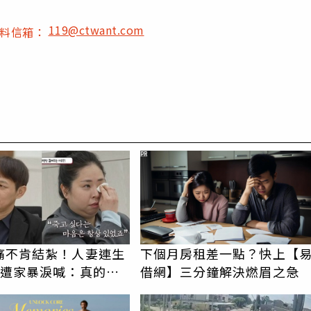
119@ctwant.com
爆料信箱：
PR
痛不肯結紮！人妻連生
下個月房租差一點？快上【
控遭家暴淚喊：真的好
借網】三分鐘解決燃眉之急