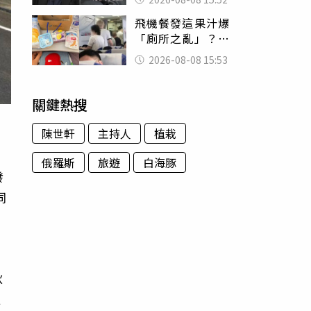
的好累
飛機餐發這果汁爆
「廁所之亂」？乘
客崩潰：差點丟大
2026-08-08 15:53
臉 醫揭3類人別亂
喝
關鍵熱搜
陳世軒
主持人
植栽
俄羅斯
旅遊
白海豚
發
同
秋
服