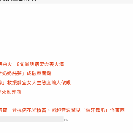
傳惡火 8旬翁與病妻命喪火海
世奶奶託夢」成破案關鍵
係」救援靜宜女大生態度讓人傻眼
慘死亂葬崗
箱寶 昔抗癌花光積蓄、照超音波驚見「張牙舞爪」怪東西
PR