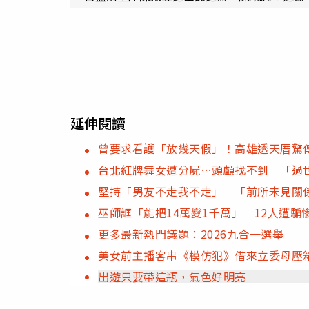
延伸閱讀
曾要求看護「放幾天假」！高雄透天厝驚
台北紅牌舞女遭分屍…頭顱找不到 「過
堅持「男友不走我不走」 「前所未見關
巫師誆「能把14萬變1千萬」 12人遭騙
更多最新熱門議題：2026九合一選舉
美女前主播客串《模仿犯》借來立委母壓
出遊只要帶這瓶，氣色好明亮