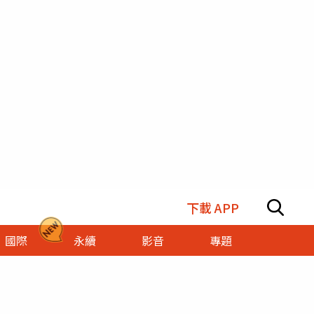
下載 APP
國際
永續
影音
專題