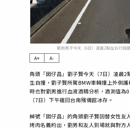
劉姓男子今天（6日）凌晨2點左右行經國道
A+
A-
角頭「囡仔昌」劉子賢今天（7日）凌晨2點
生自撞，劉子賢所駕BMW車輛撞上外側
時也對劉男進行血液酒精分析，酒測值為
（7日）下午運回台南殯儀館冰存。
綽號「囡仔昌」的角頭劉子賢因替女性友人
烤肉名義約出，劉男和友人到場就與對方