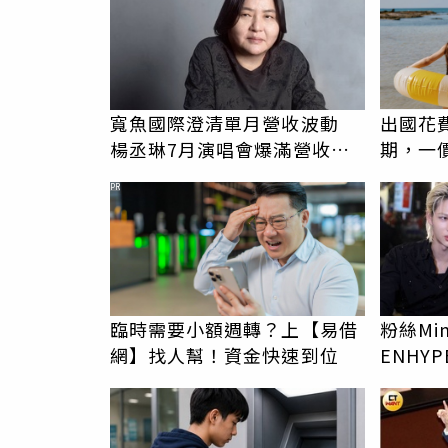
寬魚國際澄清單月營收波動
出國花
楊丞琳7月演唱會爆滿營收大
期，一
漲73%
更省心
PR
臨時需要小額週轉？上【易借
粉絲M
網】找人幫！資金快速到位
ENHY
態超好
相通