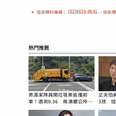
(02)6630-8641
投訴爆料專線：
、投訴
熱門推薦
男清潔隊員開垃圾車追撞前
丈夫怕
車！酒測0.36 南澳鄉公所：
3孩 
已調離現職
累
PR