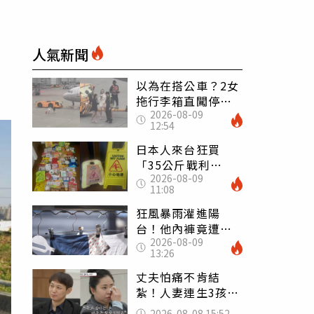
人氣新聞
以為在搭公車？2女
拖行李箱直闖停機
2026-08-09
坪「揮手攔機」
12:54
荒謬影片曝網傻眼
日本人來台狂買
「35公斤戰利
2026-08-09
品」 連拜拜用紅
11:08
盤、「小心地滑」
告示牌也帶回家
狂風暴雨灌進陽
台！他內褲竟遭颱
2026-08-09
風吹走 陳世軒神
13:26
回1句笑翻上萬網友
丈夫怕痛不肯結
紮！人妻連生3孩
控遭家暴淚喊：真
2026-08-08 15:52