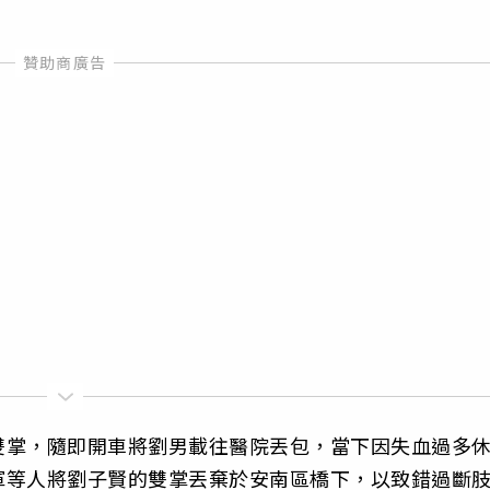
雙掌，隨即開車將劉男載往醫院丟包，當下因失血過多
軍等人將劉子賢的雙掌丟棄於安南區橋下，以致錯過斷