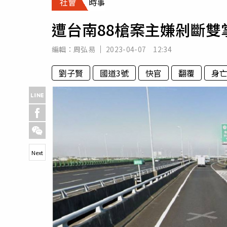
社會
時事
人物
汽車
遭台南88槍案主嫌剁斷
專欄
房產新勢力
編輯：
周弘易
2023-04-07 12:34
劉子賢
國道3號
快官
翻覆
身
Next