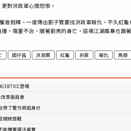
，更對洪政軍心懷怨恨。
月獲准假釋，一度傳出劉子賢要找洪政軍報仇，不久紅龜
自撞，傷重不治，隨著劉男的身亡，這場江湖風暴也跟
亡
囡仔昌
洪政軍
紅龜
剁掌
報仇
角頭
/18TICC登場
金改革委員會
女慘了警方將追身分
宜總統首戰
不能掩蓋違法事實