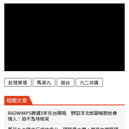
赴陸祭祖
馬英九
返台
九二共識
相關文章
RADWIMPS睽違5年在台開唱 野田洋次郎甜喊歌迷像
情人：迫不及待相見