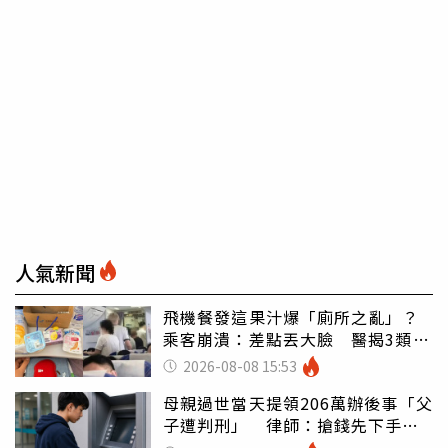
人氣新聞
飛機餐發這果汁爆「廁所之亂」？
乘客崩潰：差點丟大臉 醫揭3類人
別亂喝
2026-08-08 15:53
母親過世當天提領206萬辦後事「父
子遭判刑」 律師：搶錢先下手是
罪