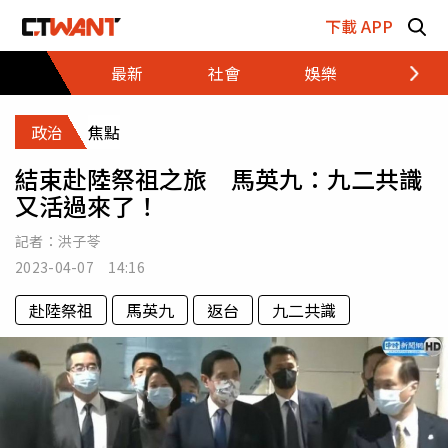
跳至主要內容區塊
下載 APP
最新
社會
娛樂
財經
政治
焦點
結束赴陸祭祖之旅 馬英九：九二共識
又活過來了！
記者：
洪子苓
2023-04-07 14:16
赴陸祭祖
馬英九
返台
九二共識