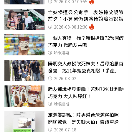
2026-08-07 09:55
亡妹慘遭公公毒手 表姊憶父親節
前夕：小舅舅仍到殯儀館陪她說話
2026-08-08 12:30
一個人爽嗑一桶？哈根達斯72%濃醇
巧克力 掀脆友共鳴
哈根達斯
陽明交大教授砍死妹夫！岳母追思首
發聲 揭11年經營真相駁「爭產」
2026-08-02
脆友都說相見恨晚！苦甜72%比利時
巧克力 大人味爆紅！
哈根達斯
旅遊變認親！陸男幫台灣遊客拍照
閒聊驚覺「是失聯大伯」奇蹟重逢
2026-07-18