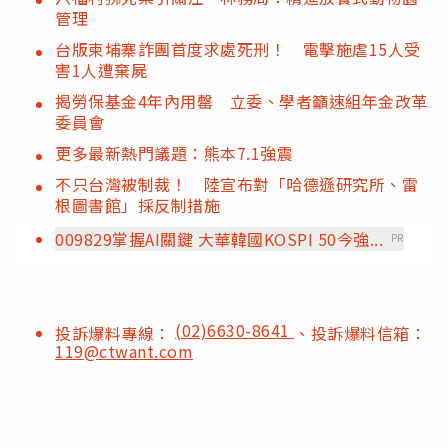
管理
台版柬埔寨詐團首度求處死刑！ 電擊施虐15人受
害1人遭棄屍
揭勞保基金4年內用罄 立委、學者籲速組年金改革
委員會
更多最新熱門議題：熊本7.1強震
不只台灣被制裁！ 陸宣布對「哈德遜研究所、雷
根圖書館」採反制措施
009829掌握AI關鍵 大華韓國KOSPI 50今強...
PR
(02)6630-8641
投訴爆料專線：
、投訴爆料信箱：
119@ctwant.com