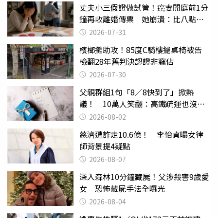
丈夫小三假證做試管！癌妻開庭前1分
鐘再收離婚傳票 她崩潰：比八點檔
還扯
2026-07-31
檳榔攤助攻！85度C騎樓擺桌椅被告
檢翻28年舊判決認證非竊佔
2026-07-30
父親群組1句「8／8快到了」掀熱
議！ 10萬人笑翻：高鐵疏運也沒列
父親節
2026-08-02
慈濟遭詐走10.6億！ 李怡貞曝女律
師背景提4疑點
2026-08-07
深入森林10分鐘藏屍！父涉殺害9歲愛
女 恐怖藏屍手法全曝光
2026-08-04