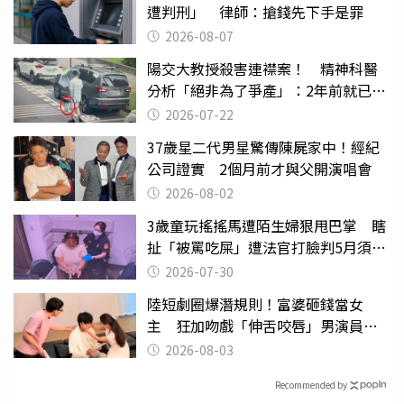
遭判刑」 律師：搶錢先下手是罪
2026-08-07
陽交大教授殺害連襟案！ 精神科醫
分析「絕非為了爭產」：2年前就已言
行詭異
2026-07-22
37歲星二代男星驚傳陳屍家中！經紀
公司證實 2個月前才與父開演唱會
2026-08-02
3歲童玩搖搖馬遭陌生婦狠甩巴掌 瞎
扯「被罵吃屎」遭法官打臉判5月須入
監
2026-07-30
陸短劇圈爆潛規則！富婆砸錢當女
主 狂加吻戲「伸舌咬唇」男演員崩
潰
2026-08-03
Recommended by