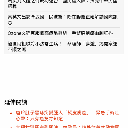
馬英九大陸之行成功返台 國民黨大讚：擦亮中華民國
招牌
蔡英文出訪今返國 民進黨：盼在野黨正確解讀國際訊
息
Ozone文廷克服懼高症吊鋼絲 手臂磨到瘀血腳狂抖
過世阿祖喊冷小孩常生病！ 命理師「夢遊」揭開家運
不順之謎
延伸閱讀
唐玲肚子黑痣突變腫大「疑皮膚癌」 緊急手術吐
心聲：只有癌友才知道
六福村狒死案引關注 林務局：精進放養式動物園