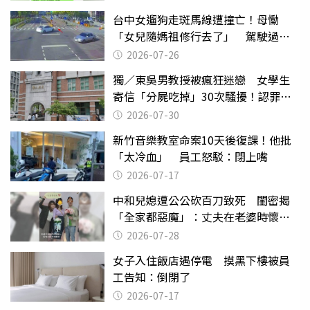
台中女遛狗走斑馬線遭撞亡！母慟
「女兒隨媽祖修行去了」 駕駛過失
致死判9月
2026-07-26
獨／東吳男教授被瘋狂迷戀 女學生
寄信「分屍吃掉」30次騷擾！認罪免
關
2026-07-30
新竹音樂教室命案10天後復課！他批
「太冷血」 員工怒駁：閉上嘴
2026-07-17
中和兒媳遭公公砍百刀致死 閨密揭
「全家都惡魔」：丈夫在老婆時懷孕
摔東西
2026-07-28
女子入住飯店遇停電 摸黑下樓被員
工告知：倒閉了
2026-07-17