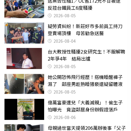
逃票告性騷1／OL省172元不甘被逮
反控台鐵員工6度騷擾
2026-08-05
疑勞資糾紛！新莊好市多前員工持刀
登賣場頂樓 母苦勸急送醫
2026-08-04
台大教授性騷擾2女研究生！不服解聘
2年爭4年 結局出爐
2026-08-05
她公開恐怖飛行經歷！搭機睡醒褲子
濕了 鄰座男趁熟睡猥褻還疑留體液
2026-08-05
億萬富豪遭兒「大義滅親」！偷生子
怕曝光 竟盜鄰居身份辦假證落戶
2026-08-06
母親過世當天提領206萬辦後事「父子