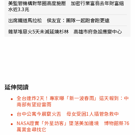
美監管機構對幣圈高度施壓 加密行業富翁去年財富縮
水近3.3兆
出席鐵道馬拉松 侯友宜：團隊一起跑會跑更遠
雜草堆惡火5天未滅延燒杉林 高雄市府急設應變中心
延伸閱讀
全台連炸2天！專家曝「新一波春雨」這天報到：中
南部有望迎雷雨
台中公寓今晨竄火舌 母女受困1人插管急救中
NASA證實「外星訪客」墜落美加邊境 博物館祭76
萬賞金尋找它