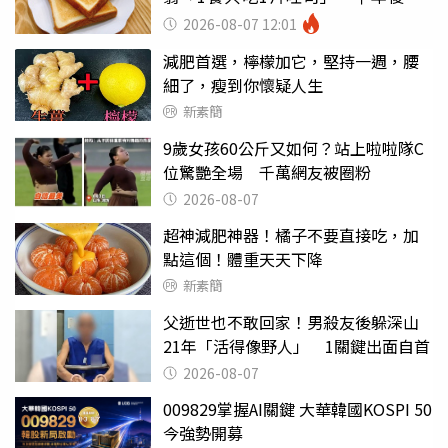
瘦嚇壞女兒
2026-08-07 12:01
減肥首選，檸檬加它，堅持一週，腰
細了，瘦到你懷疑人生
新素簡
9歲女孩60公斤又如何？站上啦啦隊C
位驚艷全場 千萬網友被圈粉
2026-08-07
超神減肥神器！橘子不要直接吃，加
點這個！體重天天下降
新素簡
父逝世也不敢回家！男殺友後躲深山
21年「活得像野人」 1關鍵出面自首
2026-08-07
009829掌握AI關鍵 大華韓國KOSPI 50
今強勢開募