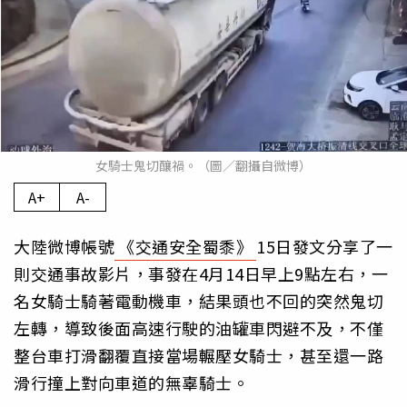
女騎士鬼切釀禍。（圖／翻攝自微博）
A+
A-
大陸微博帳號
《交通安全蜀黍》
15日發文分享了一
則交通事故影片，事發在4月14日早上9點左右，一
名女騎士騎著電動機車，結果頭也不回的突然鬼切
左轉，導致後面高速行駛的油罐車閃避不及，不僅
整台車打滑翻覆直接當場輾壓女騎士，甚至還一路
滑行撞上對向車道的無辜騎士。