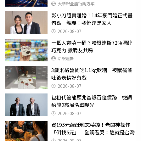
大華銀全能行銷方案
彭小刀證實離婚！14年豪門婚正式畫
句點 親曝：我們還是家人
2026-08-07
一個人爽嗑一桶？哈根達斯72%濃醇
巧克力 掀脆友共鳴
哈根達斯
3歲米格魯偷吃1.1kg軟糖 被獸醫催
吐後表情好有戲
2026-08-07
包租代管龍頭兆基爆百億債務 檢調
約談2高層名單曝光
2026-08-07
買195元鹹酥雞忘帶錢！老闆神操作
「倒找5元」 全網看哭：這就是台灣
2026-08-07