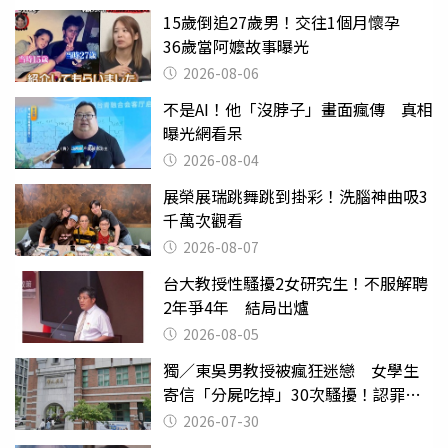
15歲倒追27歲男！交往1個月懷孕
36歲當阿嬤故事曝光
2026-08-06
不是AI！他「沒脖子」畫面瘋傳 真相
曝光網看呆
2026-08-04
展榮展瑞跳舞跳到掛彩！洗腦神曲吸3
千萬次觀看
2026-08-07
台大教授性騷擾2女研究生！不服解聘
2年爭4年 結局出爐
2026-08-05
獨／東吳男教授被瘋狂迷戀 女學生
寄信「分屍吃掉」30次騷擾！認罪免
關
2026-07-30