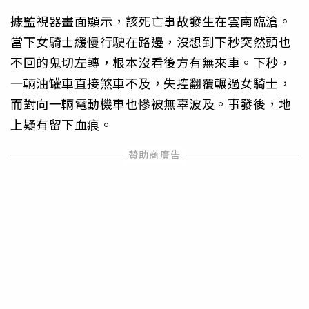
據監視器畫面顯示，該死亡事故發生在雲南臨滄。
當下女騎士緩慢行駛在路邊，沒想到下秒突然頭也
不回的鬼切左轉，根本沒看後方有無來車。下秒，
一輛油罐車直接煞車不及，失控翻覆輾過女騎士，
而對向一輛電動機車也慘被無辜波及。事發後，地
上疑有留下血痕。