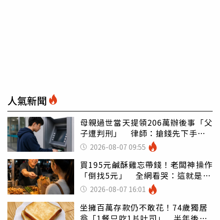
人氣新聞
母親過世當天提領206萬辦後事「父
子遭判刑」 律師：搶錢先下手是
罪
2026-08-07 09:55
買195元鹹酥雞忘帶錢！老闆神操作
「倒找5元」 全網看哭：這就是台
灣
2026-08-07 16:01
坐擁百萬存款仍不敢花！74歲獨居
翁「1餐只吃1片吐司」 半年後暴