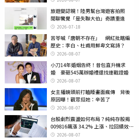
旅遊變認親！陸男幫台灣遊客拍照
閒聊驚覺「是失聯大伯」奇蹟重逢
2026-07-18
苦苓喊「唐朝不存在」 網紅批瞎編
歷史：李白、杜甫用鮮卑文寫詩？
2026-08-07
小刀14年婚姻告終！昔包直升機求
婚 豪砸545萬辦婚禮還找連戰證婚
2026-08-07
女主播鏡頭前打瞌睡畫面瘋傳 背後
原因曝！觀眾挺她：辛苦了
2026-08-07
台股劇烈震盪如何布局？純純存股揭
009816飆漲 34.2% 上漲、拉回績效勝
主動式ETF
2026-08-07