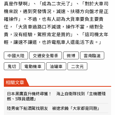
真是作孽啊」、「成為二次元了」、「對於大車司
機來說，遇到突發情況，減速、扶穩方向盤才是正
確操作」。不過，也有人認為大貨車要負主要責
任，「大貨車過路口不減速，操作不當，絕對全
責，沒有經驗，駕照肯定是買的」、「這司機太年
輕，讓速不讓道，也許電瓶車人還能活下去。」
中國大陸
交通安全蜀黍
微博
雲南臨滄
鬼切
電動機車
油罐車
二次元
相關文章
日本黑鷹直升機終尋獲！ 海上自衛隊找到「主機體殘
骸、5隊員遺體」
陸男偷下船酒駕找朋友 被逮求饒「大家都是同胞」