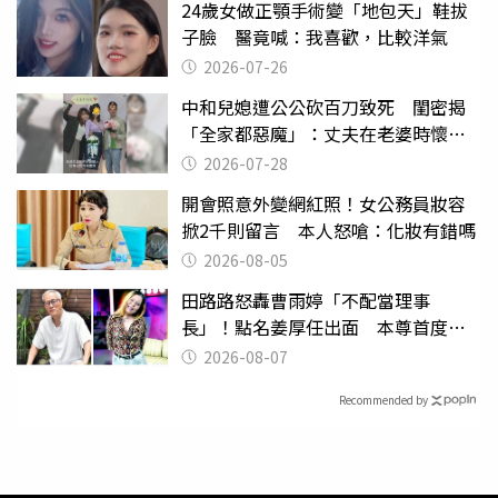
24歲女做正顎手術變「地包天」鞋拔
子臉 醫竟喊：我喜歡，比較洋氣
2026-07-26
中和兒媳遭公公砍百刀致死 閨密揭
「全家都惡魔」：丈夫在老婆時懷孕
摔東西
2026-07-28
開會照意外變網紅照！女公務員妝容
掀2千則留言 本人怒嗆：化妝有錯嗎
2026-08-05
田路路怒轟曹雨婷「不配當理事
長」！點名姜厚任出面 本尊首度回
應了
2026-08-07
Recommended by