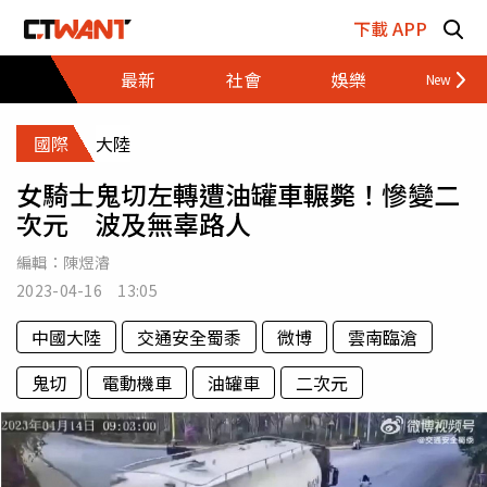
跳至主要內容區塊
下載 APP
最新
社會
娛樂
財經
國際
大陸
女騎士鬼切左轉遭油罐車輾斃！慘變二
次元 波及無辜路人
編輯：
陳煜濬
2023-04-16 13:05
中國大陸
交通安全蜀黍
微博
雲南臨滄
鬼切
電動機車
油罐車
二次元