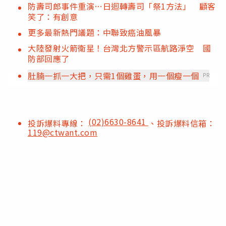
防壽司郎事件重演…日迴轉壽司「祭1方法」 顧客
笑了：有創意
更多最新熱門議題：中聯致癌油風暴
大陸發射火箭衛星！台灣北方警示區航路淨空 國
防部回應了
肚腩一抓一大把，只需1個雞蛋，用一個瘦一個
PR
(02)6630-8641
投訴爆料專線：
、投訴爆料信箱：
119@ctwant.com