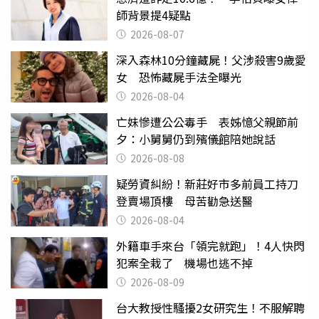
師背景提4疑點
2026-08-07
深入森林10分鐘藏屍！父涉殺害9歲愛
女 恐怖藏屍手法全曝光
2026-08-04
亡妹慘遭公公毒手 表姊憶父親節前
夕：小舅舅仍到殯儀館陪她說話
2026-08-08
疑勞資糾紛！新莊好市多前員工持刀
登賣場頂樓 母苦勸急送醫
2026-08-04
外籍車手來台「領完就跑」！4人快閃
犯案全栽了 機場也逃不掉
2026-08-09
台大教授性騷擾2女研究生！不服解聘