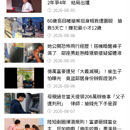
2年爭4年 結局出爐
2026-08-05
60歲翁目睹搶案挺身相救遭圍毆 搶
救5天亡！嫌犯最小才12歲
2026-08-06
她公開恐怖飛行經歷！搭機睡醒褲子
濕了 鄰座男趁熟睡猥褻還疑留體液
2026-08-05
億萬富豪遭兒「大義滅親」！偷生子
怕曝光 竟盜鄰居身份辦假證落戶
2026-08-06
母親過世當天提領206萬辦後事「父子
遭判刑」 律師：搶錢先下手是罪
2026-08-07
陸短劇圈爆潛規則！富婆砸錢當女
主 狂加吻戲「伸舌咬唇」男演員崩