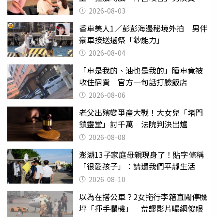
潰
2026-08-03
香車美人1／彭彭海邊秘境外拍 男伴
豪車接送還祭「鈔能力」
2026-08-04
「車是我的、油也是我的」睡車竟被
收住宿費 官方一句話打臉飯店
2026-08-06
老父出殯變爭產大戰！大女兒「堵門
鎖靈堂」討千萬 法院判決出爐
2026-08-08
澎湖13子家庭母親現身了！貼字條稱
「很愛孩子」：請還我們平靜生活
2026-08-10
以為在搭公車？2女拖行李箱直闖停機
坪「揮手攔機」 荒謬影片曝網傻眼