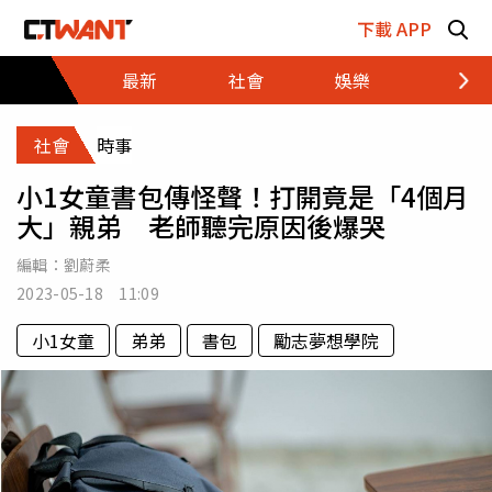
跳至主要內容區塊
下載 APP
最新
社會
娛樂
財經
社會
時事
小1女童書包傳怪聲！打開竟是「4個月
大」親弟 老師聽完原因後爆哭
編輯：
劉蔚柔
2023-05-18 11:09
小1女童
弟弟
書包
勵志夢想學院