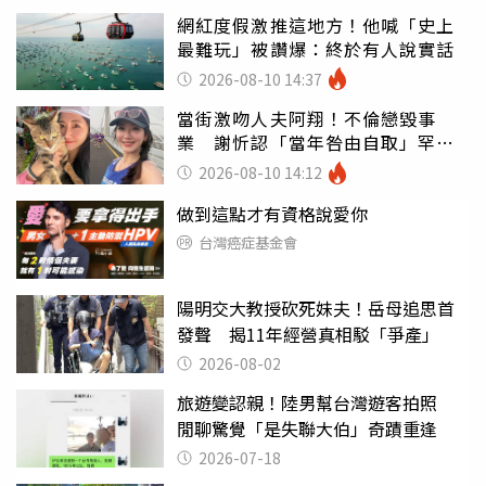
網紅度假激推這地方！他喊「史上
最難玩」被讚爆：終於有人說實話
2026-08-10 14:37
當街激吻人夫阿翔！不倫戀毀事
業 謝忻認「當年咎由自取」罕吐
心聲
2026-08-10 14:12
做到這點才有資格說愛你
台灣癌症基金會
陽明交大教授砍死妹夫！岳母追思首
發聲 揭11年經營真相駁「爭產」
2026-08-02
旅遊變認親！陸男幫台灣遊客拍照
閒聊驚覺「是失聯大伯」奇蹟重逢
2026-07-18