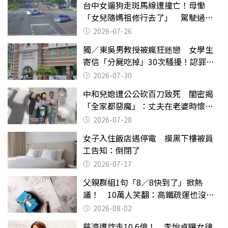
台中女遛狗走斑馬線遭撞亡！母慟
「女兒隨媽祖修行去了」 駕駛過失
致死判9月
2026-07-26
獨／東吳男教授被瘋狂迷戀 女學生
寄信「分屍吃掉」30次騷擾！認罪免
關
2026-07-30
中和兒媳遭公公砍百刀致死 閨密揭
「全家都惡魔」：丈夫在老婆時懷孕
摔東西
2026-07-28
女子入住飯店遇停電 摸黑下樓被員
工告知：倒閉了
2026-07-17
父親群組1句「8／8快到了」掀熱
議！ 10萬人笑翻：高鐵疏運也沒列
父親節
2026-08-02
慈濟遭詐走10.6億！ 李怡貞曝女律