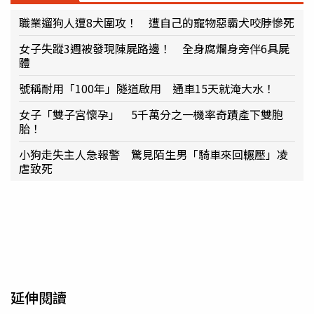
職業遛狗人遭8犬圍攻！ 遭自己的寵物惡霸犬咬脖慘死
女子失蹤3週被發現陳屍路邊！ 全身腐爛身旁伴6具屍
體
號稱耐用「100年」隧道啟用 通車15天就淹大水！
女子「雙子宮懷孕」 5千萬分之一機率奇蹟產下雙胞
胎！
小狗走失主人急報警 驚見陌生男「騎車來回輾壓」凌
虐致死
延伸閱讀