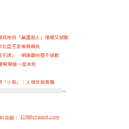
親見她扮「鹹蛋超人」傻眼又感動
索比亞王室後裔痛批
是引誘」 網譙翻他堅不道歉
警察開槍一度命危
噴「小氣」：人情世故真難
PR
119@ctwant.com
爆料信箱：