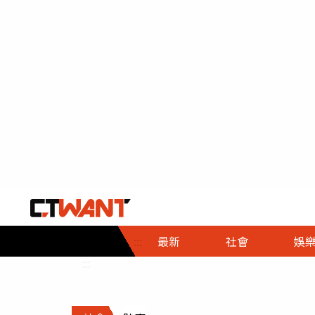
社會首頁
娛樂首頁
財經首頁
政
:::
最新
社會
娛
時事
即時
熱線
:::
直擊
大條
人物
調查
專題
３Ｃ