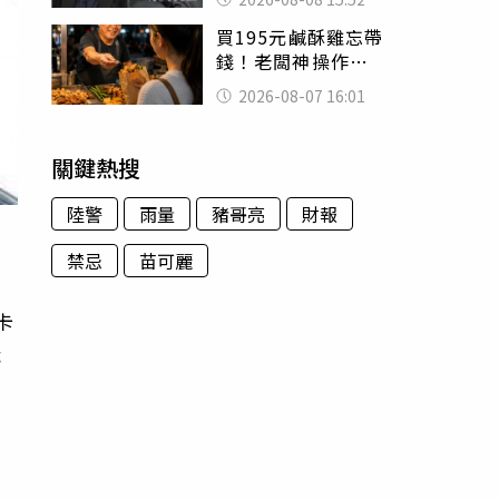
的好累
買195元鹹酥雞忘帶
錢！老闆神操作
「倒找5元」 全網
2026-08-07 16:01
看哭：這就是台灣
關鍵熱搜
陸警
雨量
豬哥亮
財報
禁忌
苗可麗
卡
識