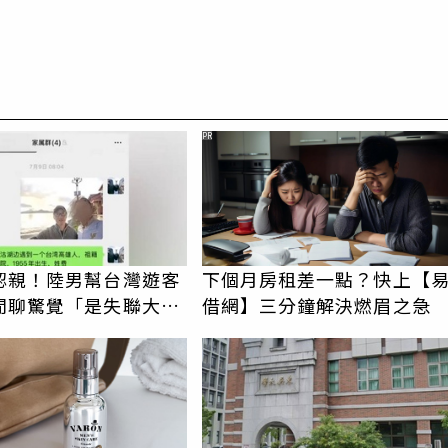
PR
認親！陸男幫台灣遊客
下個月房租差一點？快上【
閒聊驚覺「是失聯大
借網】三分鐘解決燃眉之急
蹟重逢