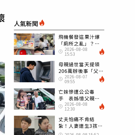
壞
人氣新聞
飛機餐發這果汁爆
「廁所之亂」？乘
2026-08-08
客崩潰：差點丟大
15:53
臉 醫揭3類人別亂
喝
母親過世當天提領
206萬辦後事「父子
2026-08-07
遭判刑」 律師：
09:55
搶錢先下手是罪
亡妹慘遭公公毒
手 表姊憶父親節
2026-08-08
前夕：小舅舅仍到
12:30
殯儀館陪她說話
丈夫怕痛不肯結
紮！人妻連生3孩
控遭家暴淚喊：真
2026-08-08 15:52