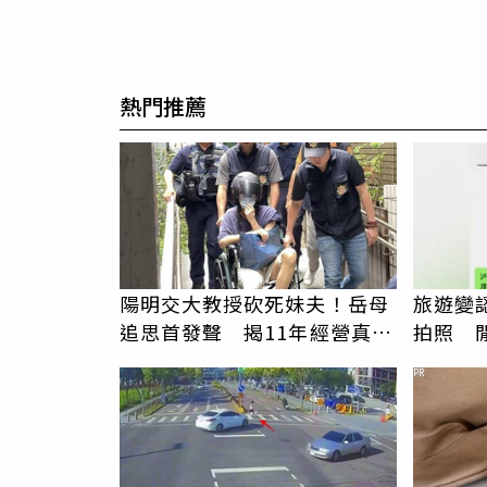
熱門推薦
陽明交大教授砍死妹夫！岳母
旅遊變
追思首發聲 揭11年經營真相
拍照 
駁「爭產」
伯」奇
PR