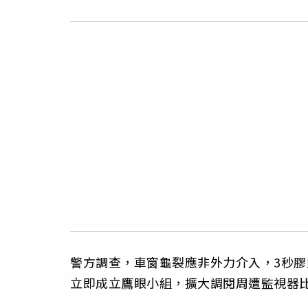
警方調查，車窗龜裂應非外力介入，3秒
立即成立鷹眼小組，擴大調閱周遭監視器