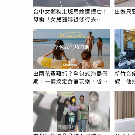
台中女遛狗走斑馬線遭撞亡！
出遊只
母慟「女兒隨媽祖修行去
了」 駕駛過失致死判9月
PR
出國花費難抓？全包式海島假
新竹音
期，一價搞定食宿玩樂，省錢
課！他
更省心！
駁：閉