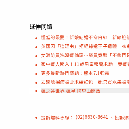
延伸閱讀
懂尪的最愛！新娘結婚不穿白紗 新郎迎
英國因「這理由」拒絕歸還王子遺體 衣
女消防員洗澡遭偷窺…議員竟酸「不鎖門
家中遭人闖入！11歲男童報警求助 竟遭
更多最新熱門議題：熊本7.1強震
去醫院探病被要求給紅包 她只買水果被
楓之谷世界 楓星 阿里山開放
(02)6630-8641
投訴爆料專線：
、投訴