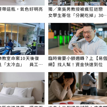
要帶這瓶，氣色好明亮
獨／東吳男教授被瘋狂迷
女學生寄信「分屍吃掉」30
騷擾！認罪免關
PR
樂教室命案10天後復
臨時需要小額週轉？上【易
批「太冷血」 員工怒
網】找人幫！資金快速到位
上嘴