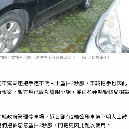
門把上塗抹三秒膠，導致把手卡死難以使用。（圖／翻攝畫面）
務車駕駛座把手遭不明人士塗抹3秒膠，車輛把手也因此
所報案，警方現已啟動鷹眼小組，並由花蓮縣警察局鑑
。
在縣政府管理停車場，近日卻有2輛公務車遭不明人士破
是們把被惡意塗抹3秒膠，門把更因此難以使用。