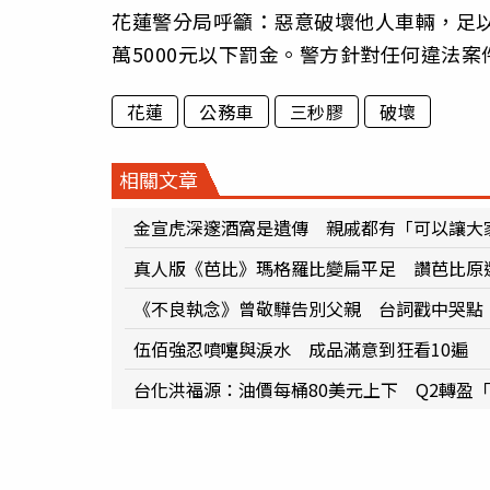
花蓮警分局呼籲：惡意破壞他人車輛，足以
萬5000元以下罰金。警方針對任何違法
花蓮
公務車
三秒膠
破壞
相關文章
金宣虎深邃酒窩是遺傳 親戚都有「可以讓大
真人版《芭比》瑪格羅比變扁平足 讚芭比原
《不良執念》曾敬驊告別父親 台詞戳中哭點
伍佰強忍噴嚏與淚水 成品滿意到狂看10遍
台化洪福源：油價每桶80美元上下 Q2轉盈