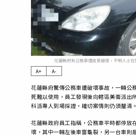
花蓮縣府有公務車遭故意破壞，不明人士在
A+
A-
花蓮縣府驚傳公務車遭破壞事故，一輛公
死難以使用，員工發現後向轄區美崙派出
科派專人到場採證，確切案情則仍須釐清
花蓮縣政府員工指稱，公務車平時都停放
壞，其中一輛左後車窗龜裂，另一台車則