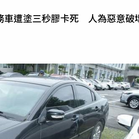
寵物
務車遭塗三秒膠卡死 人為惡意破
運勢
運動
梅酒