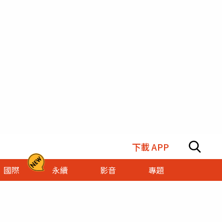
下載 APP
國際
永續
影音
專題