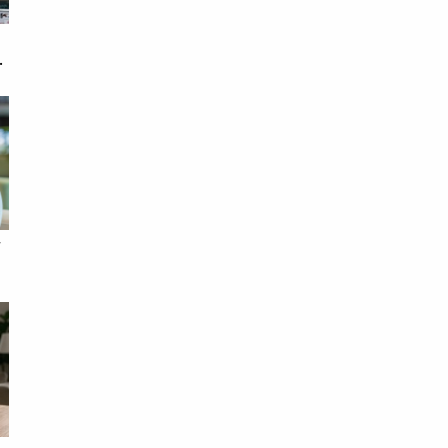
戀
次
借