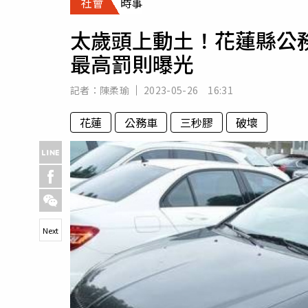
社會
時事
人物
汽車
太歲頭上動土！花蓮縣公
專欄
最高罰則曝光
房產新勢力
記者：
陳柔瑜
2023-05-26 16:31
花蓮
公務車
三秒膠
破壞
Next