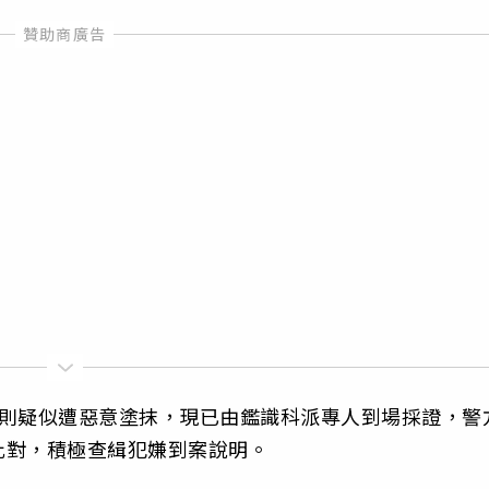
膠則疑似遭惡意塗抹，現已由鑑識科派專人到場採證，警
比對，積極查緝犯嫌到案說明。