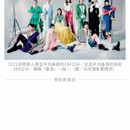
2023非常新人男生平均身高約184公分、女生平均身高也有近
168公分，堪稱「最高」一屆。（圖／台北電影節提供）