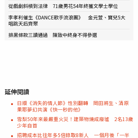
從戲劇斜槓到法律 71歲男花54年終獲文學士學位
李孝利催生《DANCE歌手流浪團》 金元萱、寶兒5大
唱跳天后齊聚
排黑條款三讀通過 陳致中終身不得參選
延伸閱讀
日版《消失的情人節》性別翻轉 岡田將生、清原
果耶夢幻共演《快一秒的他》
雪梨50年來最嚴重火災！建築物燒成廢墟 2名13歲
少年自首
招聘成本比往年多5倍錄取8新人 一個月後「一半