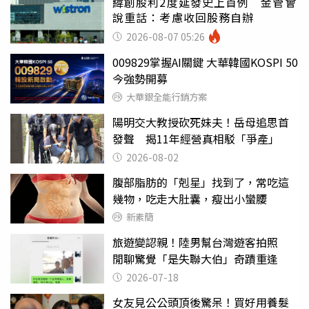
緯創股利2度延發史上首例 金管會
說重話：考慮收回股務自辦
2026-08-07 05:26
009829掌握AI關鍵 大華韓國KOSPI 50
今強勢開募
大華銀全能行銷方案
陽明交大教授砍死妹夫！岳母追思首
發聲 揭11年經營真相駁「爭產」
2026-08-02
腹部脂肪的「剋星」找到了，常吃這
幾物，吃走大肚囊，瘦出小蠻腰
新素簡
旅遊變認親！陸男幫台灣遊客拍照
閒聊驚覺「是失聯大伯」奇蹟重逢
2026-07-18
女友見公公頭頂後驚呆！買好用養髮