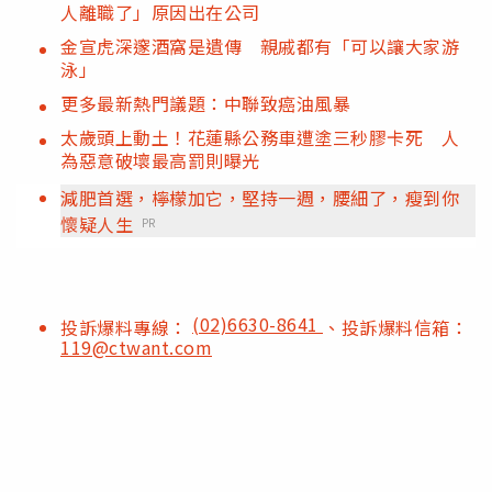
人離職了」原因出在公司
金宣虎深邃酒窩是遺傳 親戚都有「可以讓大家游
泳」
更多最新熱門議題：中聯致癌油風暴
太歲頭上動土！花蓮縣公務車遭塗三秒膠卡死 人
為惡意破壞最高罰則曝光
減肥首選，檸檬加它，堅持一週，腰細了，瘦到你
懷疑人生
PR
(02)6630-8641
投訴爆料專線：
、投訴爆料信箱：
119@ctwant.com