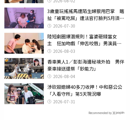
2026-08-02
3歲童玩搖搖馬遭陌生婦狠甩巴掌 瞎
扯「被罵吃屎」遭法官打臉判5月須入
監
2026-07-30
陸短劇圈爆潛規則！富婆砸錢當女
主 狂加吻戲「伸舌咬唇」男演員崩
潰
2026-08-03
香車美人1／彭彭海邊秘境外拍 男伴
豪車接送還祭「鈔能力」
2026-08-04
涉砍殺媳婦40多刀收押！中和惡公公
「入看守所」第5天現況曝
2026-07-31
Recommended by