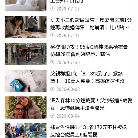
工告知：倒閉了
2026-07-17
丈夫小三假證做試管！癌妻開庭前1分
鐘再收離婚傳票 她崩潰：比八點檔
還扯
2026-07-31
檳榔攤助攻！85度C騎樓擺桌椅被告
檢翻28年舊判決認證非竊佔
2026-07-30
父親群組1句「8／8快到了」掀熱
議！ 10萬人笑翻：高鐵疏運也沒列
父親節
2026-08-02
深入森林10分鐘藏屍！父涉殺害9歲愛
女 恐怖藏屍手法全曝光
2026-08-04
逃票告性騷1／OL省172元不甘被逮
反控台鐵員工6度騷擾