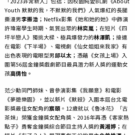
「2023非常新人」包括：因校園純愛BL劇《About
Youth 默默的我，不默默的我們》人氣爆紅的長腿
撕漫男
李振浩
；Netflix影集《她和她的她》中飾演
許瑋甯學生時期、氣質出眾的
林奕嵐
；在短片《四
坪半戀人》獨挑大樑、極具爆發力的
林澤凱
；接連
在電影《下半場》、電視劇《仙女姐姐來我家》有
出色表現的電眼型男
邱以太
；憑藉《女孩上場》入
圍第56屆金鐘獎戲劇節目最具潛力新人獎的運動女
孩
高倩怡。
范少勳同門師妹、曾參演影集《我願意》和電影
《夢遊樂園》，並以新片《默殺》入圍本屆台北電
影獎最佳女配角的
宸頤
。12歲就以《魯冰花》「古
茶妹」榮獲金鐘獎女配角獎、2016年再憑《客家熱
點子》勇奪金鐘獎綜合節目主持人獎的
黃湘婷
；在