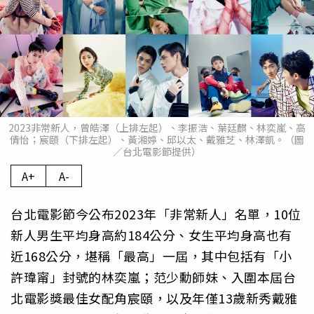
2023非常新人，曾皓澤（上排左起）、李振浩、葉廷麒、林奕嵐、高
倩怡；宸頤（下排左起）、黃湘婷、邱以太、戴雅芝、林澤凱。（圖
／台北電影節提供）
A+
A-
台北電影節今公布2023年「非常新人」名單，10位
新人男生平均身高約184公分、女生平均身高也有
近168公分，堪稱「最高」一屆，其中包括有「小
許瑋甯」封號的林奕嵐；范少勳師妹、入圍本屆台
北電影獎最佳女配角宸頤，以及年僅13歲新秀戴雅