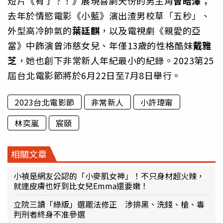
短片《有了？！》展現喜劇天份的男主角
曾皓澤
；
去年於情慾電影《小藍》演出渣男校草「五秒」、
外型高冷帥氣的
葉廷麒
，以及電視劇《親愛的亞
當》中飾演曾沛慈女兒、年僅13歲的性格酷妹
戴雅
芝
，她也創下非常新人年紀最小的紀錄。2023第25
屆台北電影節將於6月22日至7月8日舉行。
2023台北電影節
非常新人
小許瑋甯
林奕嵐
宸頤
相關文章
小禎是網友公認的「小麥肌女神」！不只身材超火辣，
就連皮膚也好到比女兒Emma還要嫩！
立院三讀「綠版」選罷法修正 涉排黑、洗錢、槍、毒
判刑者終身不准參選