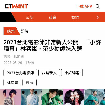
跳至主要內容區塊
下載 APP
最新
社會
娛樂
財經
娛樂
即時
2023台北電影節非常新人公開 「小許
瑋甯」林奕嵐、范少勳師妹入選
記者：
粘湘婉
2023-05-26 17:49
2023台北電影節
非常新人
小許瑋甯
林奕嵐
宸頤