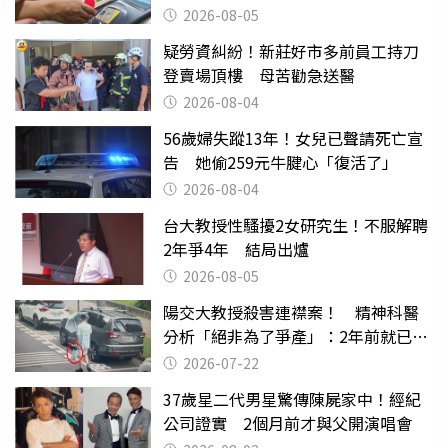
2026-08-05
疑勞資糾紛！新莊好市多前員工持刀
登賣場頂樓 母苦勸急送醫
2026-08-04
56歲婦失蹤13年！女兒已聲請死亡宣
告 她偷259元牛腱心「復活了」
2026-08-04
台大教授性騷擾2女研究生！不服解聘
2年爭4年 結局出爐
2026-08-05
陽交大教授殺害連襟案！ 精神科醫
分析「絕非為了爭產」：2年前就已言
行詭異
2026-07-22
37歲星二代男星驚傳陳屍家中！經紀
公司證實 2個月前才與父開演唱會