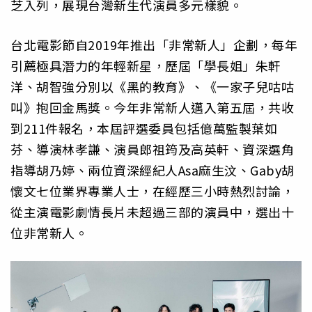
芝入列，展現台灣新生代演員多元樣貌。
台北電影節自2019年推出「非常新人」企劃，每年
引薦極具潛力的年輕新星，歷屆「學長姐」朱軒
洋、胡智強分別以《黑的教育》、《一家子兒咕咕
叫》抱回金馬獎。今年非常新人邁入第五屆，共收
到211件報名，本屆評選委員包括億萬監製葉如
芬、導演林孝謙、演員郎祖筠及高英軒、資深選角
指導胡乃婷、兩位資深經紀人Asa麻生汶、Gaby胡
懷文七位業界專業人士，在經歷三小時熱烈討論，
從主演電影劇情長片未超過三部的演員中，選出十
位非常新人。