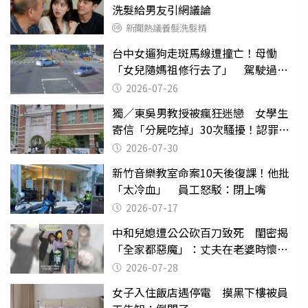
洗髮給男友引網議論
新聞熱議養髮洗髮精
台中女遛狗走斑馬線遭撞亡！母慟
「女兒隨媽祖修行去了」 駕駛過失
致死判9月
2026-07-26
獨／東吳男教授被瘋狂迷戀 女學生
寄信「分屍吃掉」30次騷擾！認罪免
關
2026-07-30
新竹音樂教室命案10天後復課！他批
「太冷血」 員工怒駁：閉上嘴
2026-07-17
中和兒媳遭公公砍百刀致死 閨密揭
「全家都惡魔」：丈夫在老婆時懷孕
摔東西
2026-07-28
女子入住飯店遇停電 摸黑下樓被員