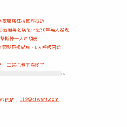
半夜腹痛狂拉氣炸投訴
診治逾萬名病患…近30年無人發現
攻擊撕掉一大片頭皮！
客頭髮飛揚嚇瘋、6人呼吸困難
？ 正宮抓包下場慘了
PR
119@ctwant.com
爆料信箱：