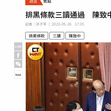
政治
焦點
人物
汽車
排黑條款三讀通過 陳致
專欄
房產新勢力
記者：
洪子苓
2023-05-26 17:35
排黑條款
三讀
陳致中
Next