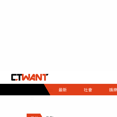
社會首頁
娛樂首頁
財經首頁
政
:::
最新
社會
娛
時事
即時
熱線
:::
直擊
大條
人物
調查
專題
３Ｃ