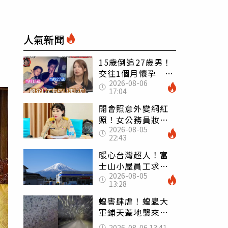
人氣新聞
15歲倒追27歲男！
交往1個月懷孕 36
2026-08-06
歲當阿嬤故事曝光
17:04
開會照意外變網紅
照！女公務員妝容
2026-08-05
掀2千則留言 本人
22:43
怒嗆：化妝有錯嗎
暖心台灣超人！富
士山小屋員工求助
2026-08-05
「想活下去」 山
13:28
友狂背物資上山：
台灣真的是寶島
蝗害肆虐！蝗蟲大
軍鋪天蓋地襲來宛
如末日 網驚：聖
2026-08-06 13:41