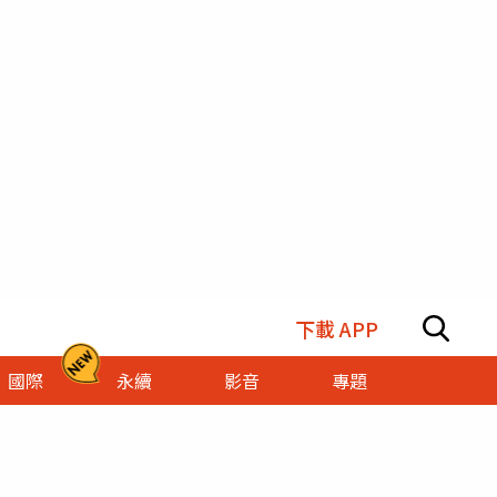
下載 APP
國際
永續
影音
專題