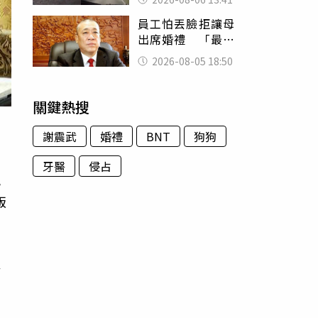
經十災
員工怕丟臉拒讓母
出席婚禮 「最愛
發錢老闆」震怒開
2026-08-05 18:50
除：我看不起你
關鍵熱搜
謝震武
婚禮
BNT
狗狗
牙醫
侵占
記
版
及
主