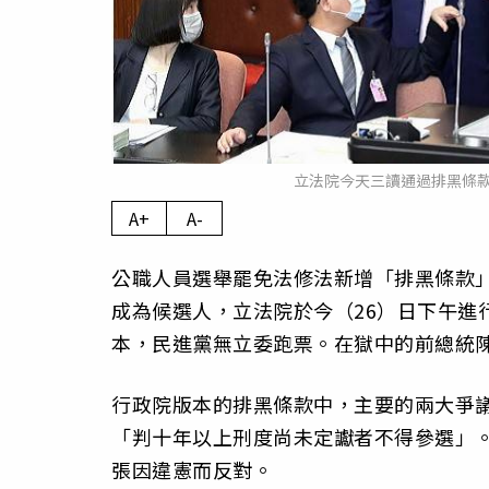
立法院今天三讀通過排黑條
A+
A-
公職人員選舉罷免法修法新增「排黑條款
成為候選人，立法院於今（26）日下午進
本，民進黨無立委跑票。在獄中的前總統
行政院版本的排黑條款中，主要的兩大爭
「判十年以上刑度尚未定讞者不得參選」
張因違憲而反對。