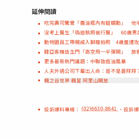
延伸閱讀
吃完壽司驚覺「醬油瓶內有蛆蠕動」 他
沒考上醫生「偽造執照偷行醫」 60歲男
動物園員工帶親戚入獅籠拍照 4歲童遭
韓亞客機逃生門「高空飛一半彈開」 旅
更多最新熱門議題：中聯致癌油風暴
人夫外遇公司下屬出人命：是不是要拜拜
楓之谷世界 楓星 阿里山開放
(02)6630-8641
投訴爆料專線：
、投訴