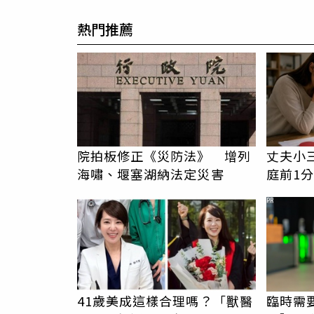
熱門推薦
院拍板修正《災防法》 增列
丈夫小
海嘯、堰塞湖納法定災害
庭前1
崩潰：
PR
41歲美成這樣合理嗎？「獸醫
臨時需