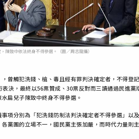
款，陳致中依法終身不得參選。（圖／周志龍攝）
」，曾觸犯洗錢、槍、毒且經有罪判決確定者，不得登
行表決，最終以56票贊成、30票反對而三讀通過民進黨
陳水扁兒子陳致中終身不得參選。
議事項分別為「犯洗錢防制法判決確定者不得參選」以
。各黨團的立場不一，國民黨主張加嚴，而時代力量則