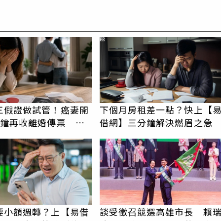
PR
三假證做試管！癌妻開
下個月房租差一點？快上【
分鐘再收離婚傳票 她
借網】三分鐘解決燃眉之急
比八點檔還扯
要小額週轉？上【易借
談受徵召競選高雄市長 賴