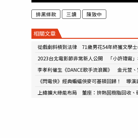
排黑條款
三讀
陳致中
相關文章
從戲劇斜槓到法律 71歲男花54年終獲文學
2023台北電影節非常新人公開 「小許瑋甯
李孝利催生《DANCE歌手流浪團》 金元萱
《閃電俠》經典蝙蝠俠麥可基頓回歸！ 導演
上緯擴大綠能布局 董座：拚熱固樹脂回收、