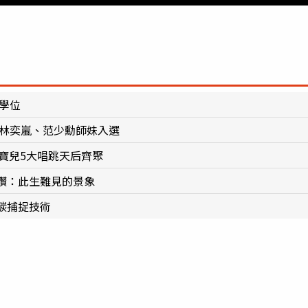
士學位
」林奕嵐、范少勳師妹入選
、寶兒5大唱跳天后齊聚
讚：此生難見的景象
碳捕捉技術