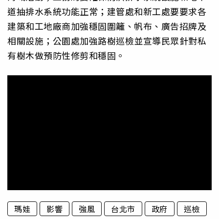
道抽排水系統功能正常；建管處和新工處要要求各
建築和工地廠商加強穩固圍籬、帆布、廣告招牌及
相關設施；公園處加強路樹巡檢並宣導民眾針對私
有樹木做預防性修剪和穩固。
瑪娃
影響
強風
台北市
政府
巡檢