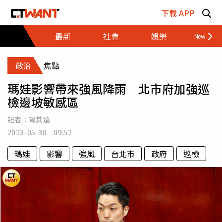
跳至主要內容區塊
下載 APP
最新
社會
娛樂
財經
政治
焦點
瑪娃影響帶來強風降雨 北市府加強巡
檢邊坡敏感區
記者：
甯其遠
2023-05-30 09:52
瑪娃
影響
強風
台北市
政府
巡檢