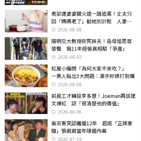
煮菜遭婆婆關火還一路追罵！丈夫只
回「媽媽老了」勸她別計較 人妻超
崩潰：我像台傭
2026-08-08
陽明交大教授砍死妹夫！岳母追思首
發聲 揭11年經營真相駁「爭產」
2026-08-02
松屋小編問「為何大家不來吃？」
一票人點出3大問題：滿手好牌打到爛
2026-08-08
前員工才轉投李多慧！Joeman再談建
文爆紅 認「很清楚他的價值」
2026-08-06
吳宗憲突認離婚12年 起底「正牌憲
嫂」張葳葳當年隱婚內幕
2026-07-19