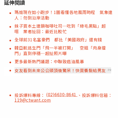
延伸閱讀
瑪娃現在如小跑步！1圖看懂各地風雨時程 氣象達
人：勿到沿岸活動
妹子買本土連鎖咖啡吐司…吃到「綠毛黑點」超
噁 業者扯回：最近比較忙
全球前31名富豪們 都比「美國政府」還有錢
韓亞航逃生門「飛一半被打開」 空姐「肉身擋
門」直到停穩…超扯照片曝
更多最新熱門議題：中聯致癌油風暴
女友看到未來公公頭頂後驚呆！快買養髮給男友
PR
(02)6630-8641
投訴爆料專線：
、投訴爆料信箱：
119@ctwant.com