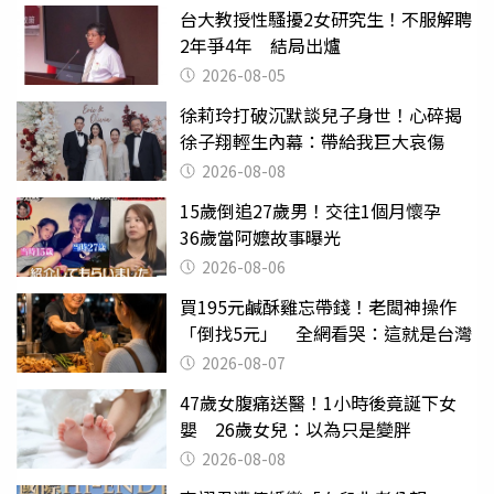
台大教授性騷擾2女研究生！不服解聘
2年爭4年 結局出爐
2026-08-05
徐莉玲打破沉默談兒子身世！心碎揭
徐子翔輕生內幕：帶給我巨大哀傷
2026-08-08
15歲倒追27歲男！交往1個月懷孕
36歲當阿嬤故事曝光
2026-08-06
買195元鹹酥雞忘帶錢！老闆神操作
「倒找5元」 全網看哭：這就是台灣
2026-08-07
47歲女腹痛送醫！1小時後竟誕下女
嬰 26歲女兒：以為只是變胖
2026-08-08