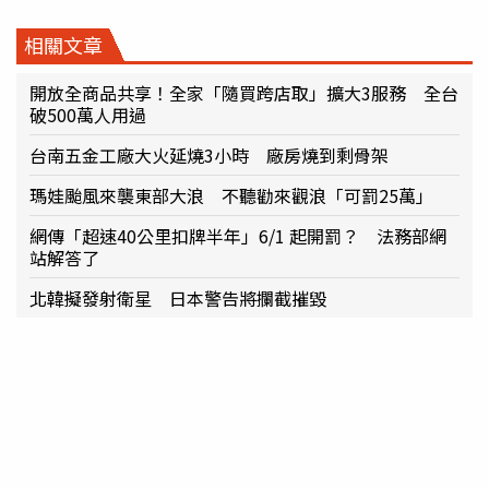
相關文章
開放全商品共享！全家「隨買跨店取」擴大3服務 全台
破500萬人用過
台南五金工廠大火延燒3小時 廠房燒到剩骨架
瑪娃颱風來襲東部大浪 不聽勸來觀浪「可罰25萬」
網傳「超速40公里扣牌半年」6/1 起開罰？ 法務部網
站解答了
北韓擬發射衛星 日本警告將攔截摧毀