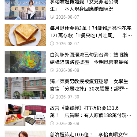
李翊君遭傳婚變「女兒非老公親
生」 本人現身回應婚姻現況
2026-08-07
每月退休金逾3萬！74歲獨居翁怕花完
121萬存款「1餐只吃1片吐司」 半年
後暴瘦嚇壞女兒
2026-08-07
白海豚外圍環流已勾到台灣！雙眼牆
結構恐讓路徑擺盪 今明風雨浪最強
2026-08-08
獨／東吳男教授被瘋狂迷戀 女學生
寄信「分屍吃掉」30次騷擾！認罪免
關
2026-07-30
故宮《龍藏經》打7折仍要131.6
萬！ 店員曝：有人原價188萬付現購
買
2026-08-08
慈濟遭詐走10.6億！ 李怡貞曝女律