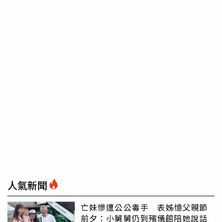
人氣新聞
亡妹慘遭公公毒手 表姊憶父親節
前夕：小舅舅仍到殯儀館陪她說話