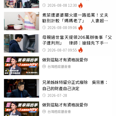
2026-08-08 12:30
煮菜遭婆婆關火還一路追罵！丈夫
勸別計較「媽媽老了」 人妻超崩
潰：我像台傭
2026-08-08 09:06
母親過世當天提領206萬辦後事「父
子遭判刑」 律師：搶錢先下手是
罪
2026-08-07 09:55
做到這點才有資格說愛你
台灣癌症基金會
兄弟姊妹特留分正式廢除 吳宗憲：
自己的財產自己決定
2026-07-28
做到這點才有資格說愛你
台灣癌症基金會