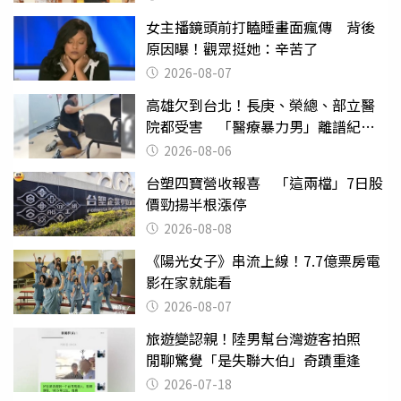
女主播鏡頭前打瞌睡畫面瘋傳 背後
原因曝！觀眾挺她：辛苦了
2026-08-07
高雄欠到台北！長庚、榮總、部立醫
院都受害 「醫療暴力男」離譜紀錄
曝光
2026-08-06
台塑四寶營收報喜 「這兩檔」7日股
價勁揚半根漲停
2026-08-08
《陽光女子》串流上線！7.7億票房電
影在家就能看
2026-08-07
旅遊變認親！陸男幫台灣遊客拍照
閒聊驚覺「是失聯大伯」奇蹟重逢
2026-07-18