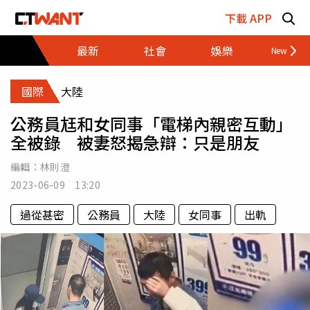
跳至主要內容區塊
下載 APP
最新
社會
娛樂
財經
國際
大陸
公務員尪和女同事「電梯內親密互動」
全被錄 被妻怒揭急辯：只是朋友
編輯：
林則澄
2023-06-09 13:20
過從甚密
公務員
大陸
女同事
出軌