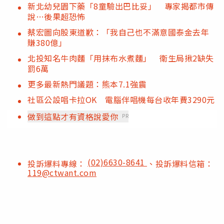
新北幼兒園下藥「8童驗出巴比妥」 專家揭都市傳
說…後果超恐怖
蔡宏圖向股東道歉：「我自己也不滿意國泰金去年
賺380億」
北投知名牛肉麵「用抹布水煮麵」 衛生局揪2缺失
罰6萬
更多最新熱門議題：熊本7.1強震
社區公設唱卡拉OK 電腦伴唱機每台收年費3290元
做到這點才有資格說愛你
PR
(02)6630-8641
投訴爆料專線：
、投訴爆料信箱：
119@ctwant.com