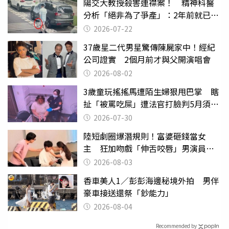
陽交大教授殺害連襟案！ 精神科醫
分析「絕非為了爭產」：2年前就已言
行詭異
2026-07-22
37歲星二代男星驚傳陳屍家中！經紀
公司證實 2個月前才與父開演唱會
2026-08-02
3歲童玩搖搖馬遭陌生婦狠甩巴掌 瞎
扯「被罵吃屎」遭法官打臉判5月須入
監
2026-07-30
陸短劇圈爆潛規則！富婆砸錢當女
主 狂加吻戲「伸舌咬唇」男演員崩
潰
2026-08-03
香車美人1／彭彭海邊秘境外拍 男伴
豪車接送還祭「鈔能力」
2026-08-04
Recommended by