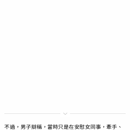
不過，男子辯稱，當時只是在安慰女同事，牽手、