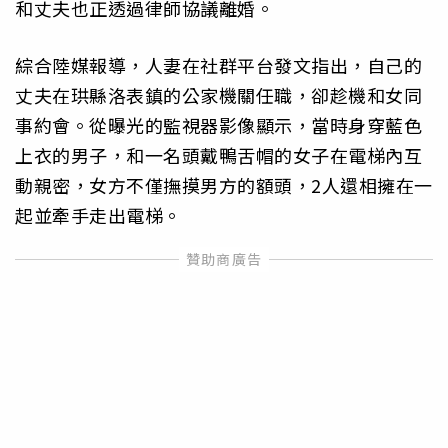
和丈夫也正透過律師協議離婚。
綜合陸媒報導，人妻在社群平台發文指出，自己的
丈夫在珙縣洛表鎮的公家機關任職，卻趁機和女同
事約會。從曝光的監視器影像顯示，當時身穿藍色
上衣的男子，和一名頭戴鴨舌帽的女子在電梯內互
動親密，女方不僅撫摸男方的額頭，2人還相擁在一
起並牽手走出電梯。