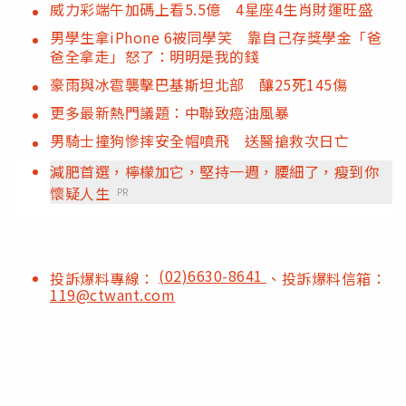
威力彩端午加碼上看5.5億 4星座4生肖財運旺盛
男學生拿iPhone 6被同學笑 靠自己存獎學金「爸
爸全拿走」怒了：明明是我的錢
豪雨與冰雹襲擊巴基斯坦北部 釀25死145傷
更多最新熱門議題：中聯致癌油風暴
男騎士撞狗慘摔安全帽噴飛 送醫搶救次日亡
減肥首選，檸檬加它，堅持一週，腰細了，瘦到你
懷疑人生
PR
(02)6630-8641
投訴爆料專線：
、投訴爆料信箱：
119@ctwant.com