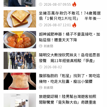
罪
2026-08-07 09:55
坐擁百萬存款仍不敢花！74歲獨居
翁「1餐只吃1片吐司」 半年後暴
瘦嚇壞女兒
2026-08-07 12:01
超神減肥神器！橘子不要直接吃，加
點這個！體重天天下降
新素簡
陽明交大教授砍死妹夫！岳母追思首
發聲 揭11年經營真相駁「爭產」
2026-08-02
腹部脂肪的「剋星」找到了，常吃這
幾物，吃走大肚囊，瘦出小蠻腰
新素簡
旅遊變認親！陸男幫台灣遊客拍照
閒聊驚覺「是失聯大伯」奇蹟重逢