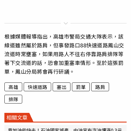
根據媒體報導指出，高雄市警局交通大隊表示，該
線道雖然屬於路肩，但事發路口88快速道路鳳山交
流道時常壅塞，如果用路人不往右停靠路肩排隊等
著下交流道的話，恐會加重塞車情形。至於這張罰
單，鳳山分局將會再行研議。
高雄
快速道路
塞出
罰單
路肩
排隊
相關文章
要加油的快去！石油國家減產 中油宣布汽油調漲0.3元