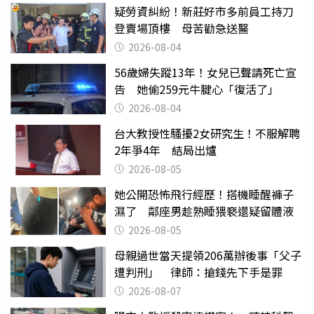
疑勞資糾紛！新莊好市多前員工持刀
登賣場頂樓 母苦勸急送醫
2026-08-04
56歲婦失蹤13年！女兒已聲請死亡宣
告 她偷259元牛腱心「復活了」
2026-08-04
台大教授性騷擾2女研究生！不服解聘
2年爭4年 結局出爐
2026-08-05
她公開恐怖飛行經歷！搭機睡醒褲子
濕了 鄰座男趁熟睡猥褻還疑留體液
2026-08-05
母親過世當天提領206萬辦後事「父子
遭判刑」 律師：搶錢先下手是罪
2026-08-07