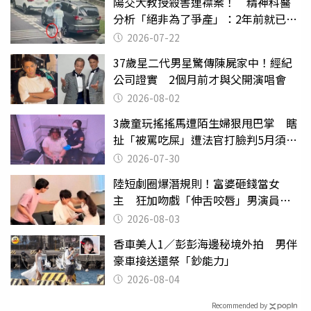
陽交大教授殺害連襟案！ 精神科醫
分析「絕非為了爭產」：2年前就已言
行詭異
2026-07-22
37歲星二代男星驚傳陳屍家中！經紀
公司證實 2個月前才與父開演唱會
2026-08-02
3歲童玩搖搖馬遭陌生婦狠甩巴掌 瞎
扯「被罵吃屎」遭法官打臉判5月須入
監
2026-07-30
陸短劇圈爆潛規則！富婆砸錢當女
主 狂加吻戲「伸舌咬唇」男演員崩
潰
2026-08-03
香車美人1／彭彭海邊秘境外拍 男伴
豪車接送還祭「鈔能力」
2026-08-04
Recommended by