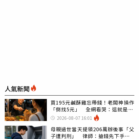
人氣新聞
買195元鹹酥雞忘帶錢！老闆神操作
「倒找5元」 全網看哭：這就是台
灣
2026-08-07 16:01
母親過世當天提領206萬辦後事「父
子遭判刑」 律師：搶錢先下手是