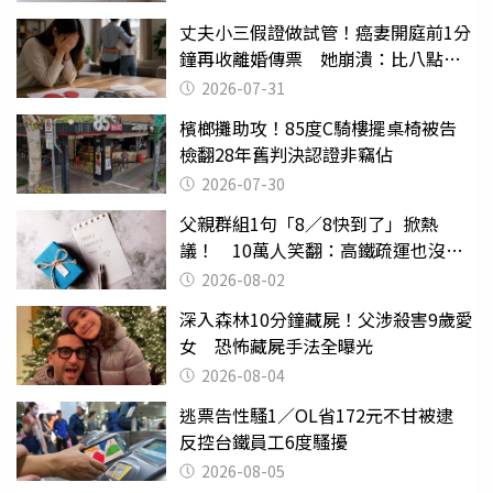
丈夫小三假證做試管！癌妻開庭前1分
鐘再收離婚傳票 她崩潰：比八點檔
還扯
2026-07-31
檳榔攤助攻！85度C騎樓擺桌椅被告
檢翻28年舊判決認證非竊佔
2026-07-30
父親群組1句「8／8快到了」掀熱
議！ 10萬人笑翻：高鐵疏運也沒列
父親節
2026-08-02
深入森林10分鐘藏屍！父涉殺害9歲愛
女 恐怖藏屍手法全曝光
2026-08-04
逃票告性騷1／OL省172元不甘被逮
反控台鐵員工6度騷擾
2026-08-05