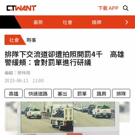
跳至主要內容區塊
下載 APP
最新
社會
娛樂
財經
社會
時事
排隊下交流道卻遭拍照開罰4千 高雄
警緩頰：會對罰單進行研議
編輯：
廖梓翔
2023-06-11 11:00
高雄
快速道路
塞出
罰單
路肩
排隊