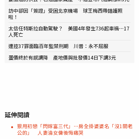
訪中卻因「簽證」受困北京機場 球王梅西帶錯護照
啦！
太信任特斯拉自動駕駛？ 美國4年發生736起車禍…17
人死亡
遭控37罪面臨百年監禁刑期 川普：永不屈服
蛋價終於有感調降 產地價與批發價14日下調3元
延伸閱讀
狠甩初戀「閃嫁富三代」…房全掛婆婆名「沒1間老
公的」 人妻淪女傭後悔痛哭