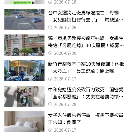
2026-07-18
台中女遛狗走斑馬線遭撞亡！母慟
「女兒隨媽祖修行去了」 駕駛過失
致死判9月
2026-07-26
獨／東吳男教授被瘋狂迷戀 女學生
寄信「分屍吃掉」30次騷擾！認罪免
關
2026-07-30
新竹音樂教室命案10天後復課！他批
「太冷血」 員工怒駁：閉上嘴
2026-07-17
中和兒媳遭公公砍百刀致死 閨密揭
「全家都惡魔」：丈夫在老婆時懷孕
摔東西
2026-07-28
女子入住飯店遇停電 摸黑下樓被員
工告知：倒閉了
2026-07-17