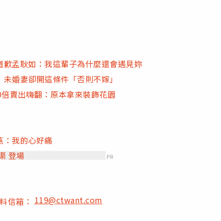
道歉孟耿如：我這輩子為什麼還會遇見妳
 未婚妻卻開這條件「否則不嫁」
00倍賣出嗨翻：原本拿來裝飾花園
燕：我的心好痛
新地圖．宛渠 登場
PR
119@ctwant.com
爆料信箱：