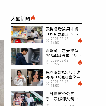
人氣新聞
飛機餐發這果汁爆
「廁所之亂」？乘
2026-08-08
客崩潰：差點丟大
15:53
臉 醫揭3類人別亂
喝
母親過世當天提領
206萬辦後事「父子
2026-08-07
遭判刑」 律師：
09:55
搶錢先下手是罪
原本很討厭小S！家
長曝「校慶1舉動」
2026-08-08
讓她徹底改觀 網
11:03
友洗版認證
亡妹慘遭公公毒
手 表姊憶父親節
前夕：小舅舅仍到
2026-08-08 12:30