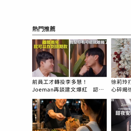
熱門推薦
前員工才轉投李多慧！
徐莉玲
Joeman再談建文爆紅 認
心碎揭
「很清楚他的價值」
我巨大
PR