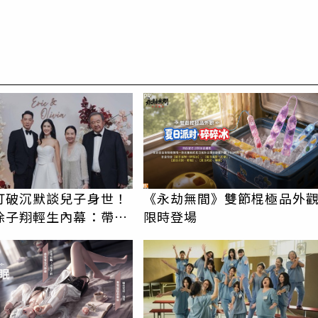
PR
打破沉默談兒子身世！
《永劫無間》雙節棍極品外
徐子翔輕生內幕：帶給
限時登場
哀傷