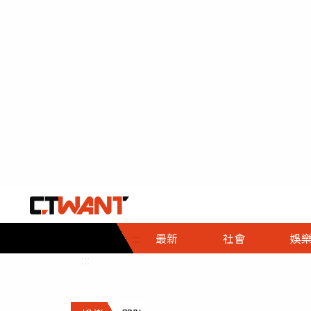
社會首頁
娛樂首頁
財經首頁
政
:::
最新
社會
娛
時事
即時
熱線
:::
直擊
大條
人物
調查
專題
３Ｃ