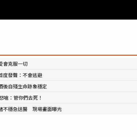
愛會克服一切
首度發聲：不會逃避
酒後自殘生命跡象穩定
佼怒嗆：管你們去死！
緒不穩急送醫 現場畫面曝光