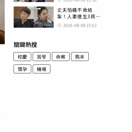
殯儀館陪她說話
丈夫怕痛不肯結
紮！人妻連生3孩
控遭家暴淚喊：真
2026-08-08 15:52
的好累
關鍵熱搜
校慶
苦苓
命案
熊本
懷孕
機場
前
小
，