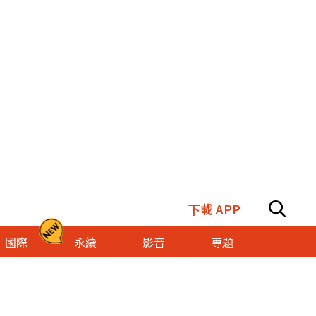
下載 APP
國際
永續
影音
專題