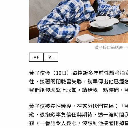
黃子佼目前送醫，
A+
A-
黃子佼今（19日）遭控訴多年前性騷強拍
往，接著關閉臉書失聯，稍早傳出他已經
我們還沒聯繫上耿如，請給我一點時間，
黃子佼被控性騷後，在家分段開直播：「
歉，很抱歉辜負信任與期待，這一波時間
孩，一番話令人憂心，沒想到他接著刪掉