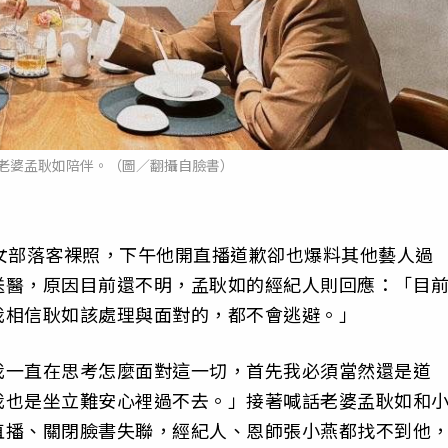
老婆孟耿如陪伴。（圖／翻攝自臉書）
女部落客裸照，下午他開直播道歉卻也爆料其他藝人過
送醫，原因目前還不明，孟耿如的經紀人則回應：「目
我相信耿如該處理與面對的，都不會逃避。」
我一直在思考怎麼面對這一切，首先我必須當然還是道
我也是坐立難安心裡過不去。」接著喊話老婆孟耿如和
直播、關閉臉書失聯，經紀人、恩師張小燕都找不到他