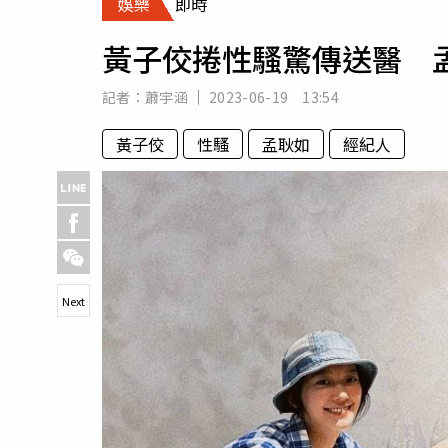
娛樂
即時
人物
汽車
黃子佼捲性騷驚傳送醫 
專欄
房產新勢力
記者：
蕭宇涵
2023-06-19 13:54
黃子佼
性騷
孟耿如
經紀人
Next