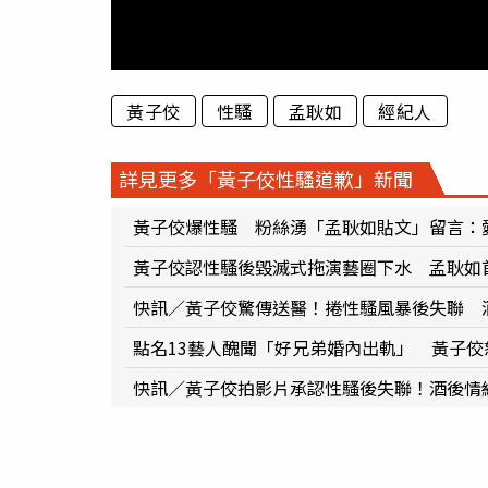
黃子佼
性騷
孟耿如
經紀人
詳見更多「黃子佼性騷道歉」新聞
黃子佼爆性騷 粉絲湧「孟耿如貼文」留言：
黃子佼認性騷後毀滅式拖演藝圈下水 孟耿如
快訊／黃子佼驚傳送醫！捲性騷風暴後失聯 
點名13藝人醜聞「好兄弟婚內出軌」 黃子
快訊／黃子佼拍影片承認性騷後失聯！酒後情