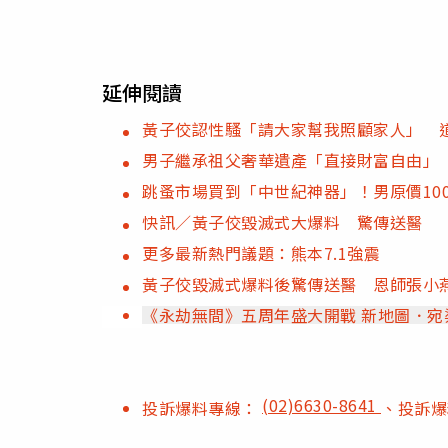
延伸閱讀
黃子佼認性騷「請大家幫我照顧家人」 
男子繼承祖父奢華遺產「直接財富自由」
跳蚤市場買到「中世紀神器」！男原價1
快訊／黃子佼毀滅式大爆料 驚傳送醫
更多最新熱門議題：熊本7.1強震
黃子佼毀滅式爆料後驚傳送醫 恩師張小
《永劫無間》五周年盛大開戰 
(02)6630-8641
投訴爆料專線：
、投訴