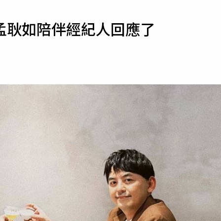
寵物
孟耿如陪伴經紀人回應了
運勢
運動
梅酒