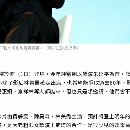
Y FILM 短影片競賽評審。（圖／LEXUS提供）
賽頒獎典禮於昨（1日）登場，今年評審團以導演朱延平為首，
示除了影后林青霞確定出席，也希望能爭取過去60年，
楊惠姍、秦祥林等人都能來，但也只是想邀請，他們會
該片由賈靜雯、陳昊森、林美秀主演，預計將登上明年
格，是大老粗跟女導演王毓琦的合作，是很少見的娛樂