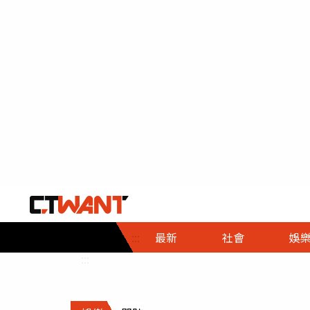
社會首頁
娛樂首頁
財經首頁
政
:::
最新
社會
娛
時事
即時
熱線
:::
直擊
大條
人物
調查
專題
３Ｃ