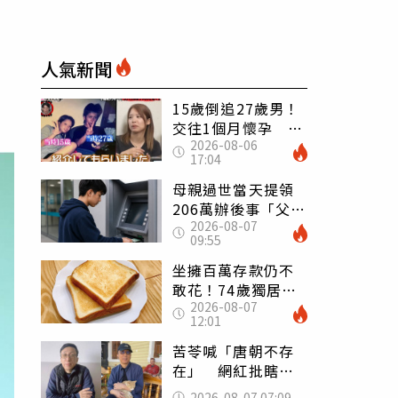
人氣新聞
15歲倒追27歲男！
交往1個月懷孕 36
2026-08-06
歲當阿嬤故事曝光
17:04
母親過世當天提領
206萬辦後事「父子
2026-08-07
遭判刑」 律師：
09:55
搶錢先下手是罪
坐擁百萬存款仍不
敢花！74歲獨居翁
2026-08-07
「1餐只吃1片吐
12:01
司」 半年後暴瘦
嚇壞女兒
苦苓喊「唐朝不存
在」 網紅批瞎編
歷史：李白、杜甫
2026-08-07 07:09