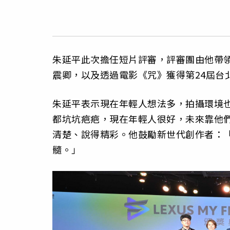
朱延平此次擔任短片評審，評審團由他帶領
震卿，以及透過電影《咒》獲得第24屆台
朱延平表示現在年輕人想法多，拍攝環境
都坑坑疤疤，現在年輕人很好，未來靠他
清楚、說得精彩。他鼓勵新世代創作者：
髓。」