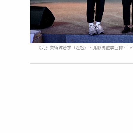
《咒》美術陳若宇（左起）、北影總監李亞梅、Le