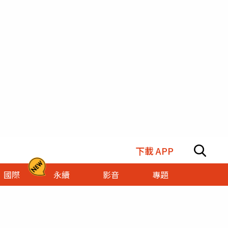
下載 APP
國際
永續
影音
專題