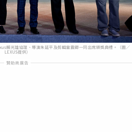
xus賴光雄協理、導演朱延平及剪輯雷震卿一同出席頒獎典禮。（圖／
LEXUS提供）