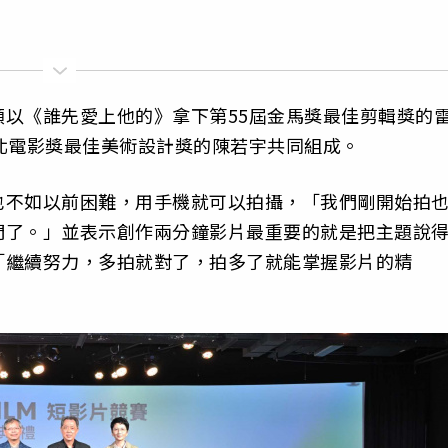
以《誰先愛上他的》拿下第55屆金馬獎最佳剪輯獎的
北電影獎最佳美術設計獎的陳若宇共同組成。
也不如以前困難，用手機就可以拍攝，「我們剛開始拍
們了。」並表示創作兩分鐘影片最重要的就是把主題說
「繼續努力，多拍就對了，拍多了就能掌握影片的精