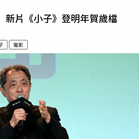
寵物
單 新片《小子》登明年賀歲檔
運勢
運動
梅酒
子
電影