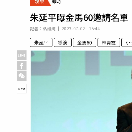
娛樂
即時
人物
汽車
朱延平曝金馬60邀請名
專欄
房產新勢力
記者：
粘湘婉
2023-07-02 15:44
朱延平
導演
金馬60
林青霞
小
Next