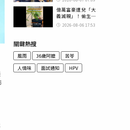
用鮮卑文寫詩？
億萬富豪遭兒「大
義滅親」！偷生子
怕曝光 竟盜鄰居
2026-08-06 17:53
身份辦假證落戶
關鍵熱搜
風雨
36歲阿嬤
苦苓
人情味
面試通知
HPV
談
影
不
的
電