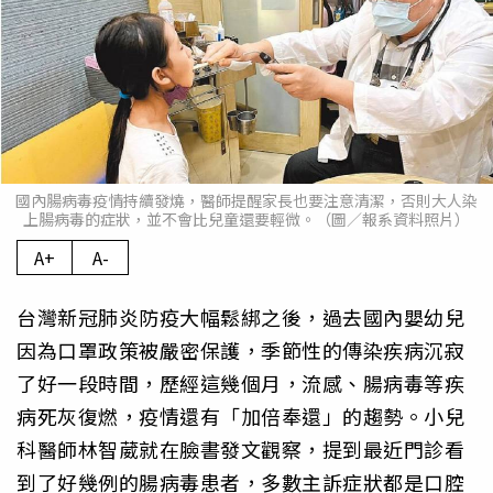
國內腸病毒疫情持續發燒，醫師提醒家長也要注意清潔，否則大人染
上腸病毒的症狀，並不會比兒童還要輕微。（圖／報系資料照片）
A+
A-
台灣新冠肺炎防疫大幅鬆綁之後，過去國內嬰幼兒
因為口罩政策被嚴密保護，季節性的傳染疾病沉寂
了好一段時間，歷經這幾個月，流感、腸病毒等疾
病死灰復燃，疫情還有「加倍奉還」的趨勢。小兒
科醫師林智葳就在臉書發文觀察，提到最近門診看
到了好幾例的腸病毒患者，多數主訴症狀都是口腔