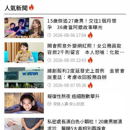
人氣新聞
15歲倒追27歲男！交往1個月懷
孕 36歲當阿嬤故事曝光
2026-08-06 17:04
開會照意外變網紅照！女公務員妝
容掀2千則留言 本人怒嗆：化妝有
錯嗎
2026-08-05 22:43
緯創股利2度延發史上首例 金管會
說重話：考慮收回股務自辦
2026-08-07 05:26
報復性熬夜 癌細胞數攀升
安達人壽 安心抗癌
私密處長滿白色小顆粒！20歲男崩潰
求診 醫曝5大真相別再誤會