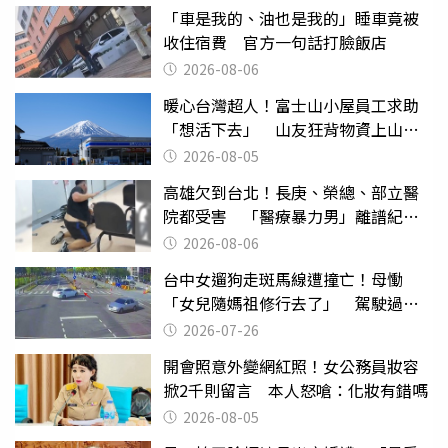
「車是我的、油也是我的」睡車竟被
收住宿費 官方一句話打臉飯店
2026-08-06
暖心台灣超人！富士山小屋員工求助
「想活下去」 山友狂背物資上山：
台灣真的是寶島
2026-08-05
高雄欠到台北！長庚、榮總、部立醫
院都受害 「醫療暴力男」離譜紀錄
曝光
2026-08-06
台中女遛狗走斑馬線遭撞亡！母慟
「女兒隨媽祖修行去了」 駕駛過失
致死判9月
2026-07-26
開會照意外變網紅照！女公務員妝容
掀2千則留言 本人怒嗆：化妝有錯嗎
2026-08-05