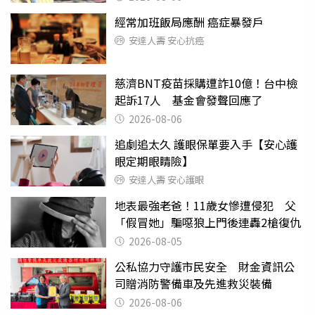
經常加班飯局應酬 癌症暴發戶
安達人壽 安心抗癌
慈濟BNT疫苗採購遭詐10億！台中檢
起訴17人 基金會發聲回應了
2026-08-06
追劇追太久 護眼保單要入手【安心護
眼定期眼睛險】
安達人壽 安心護眼
地表最強老爸！11歲女慘遭侵犯 父
「假冒她」騙噁狼上門後連轟2槍復仇
2026-08-05
公私協力守護市民安全 財金資訊公
司贈消防警備車及先進救災裝備
2026-08-06