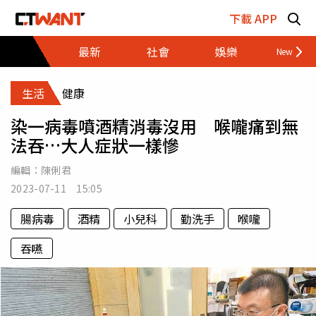
跳至主要內容區塊
下載 APP
最新
社會
娛樂
財經
生活
健康
染一病毒噴酒精消毒沒用 喉嚨痛到無
法吞…大人症狀一樣慘
編輯：
陳俐君
2023-07-11 15:05
腸病毒
酒精
小兒科
勤洗手
喉嚨
吞嚥