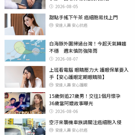
2026-08-05
甜點手搖下午茶 癌細胞易找上門
安達人壽 安心抗癌
白海豚外圍掃過台灣！今起天氣轉趨
不穩 週末慎防強降雨
2026-08-07
上班看電腦 眼睛壓力大 護眼保單要入
手【安心護眼定期眼睛險】
安達人壽 安心護眼
15歲倒追27歲男！交往1個月懷孕
36歲當阿嬤故事曝光
2026-08-06
空汙來襲機車族請關注癌細胞入侵
安達人壽 安心抗癌