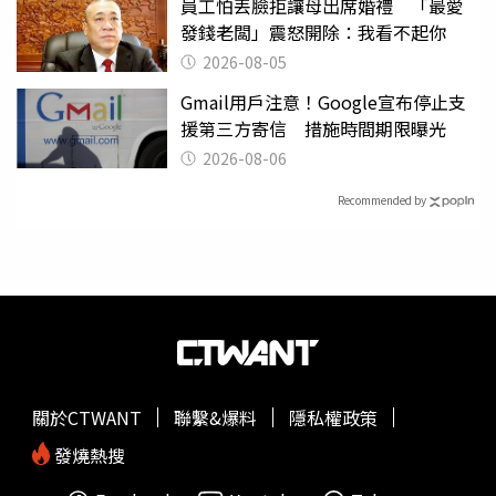
員工怕丟臉拒讓母出席婚禮 「最愛
發錢老闆」震怒開除：我看不起你
2026-08-05
Gmail用戶注意！Google宣布停止支
援第三方寄信 措施時間期限曝光
2026-08-06
Recommended by
關於CTWANT
聯繫&爆料
隱私權政策
發燒熱搜