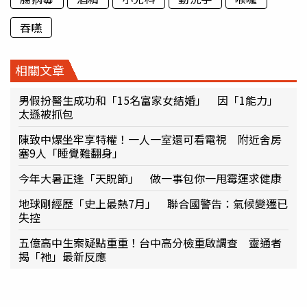
吞嚥
相關文章
男假扮醫生成功和「15名富家女結婚」 因「1能力」
太遜被抓包
陳致中爆坐牢享特權！一人一室還可看電視 附近舍房
塞9人「睡覺難翻身」
今年大暑正逢「天貺節」 做一事包你一甩霉運求健康
地球剛經歷「史上最熱7月」 聯合國警告：氣候變遷已
失控
五億高中生案疑點重重！台中高分檢重啟調查 靈通者
揭「祂」最新反應