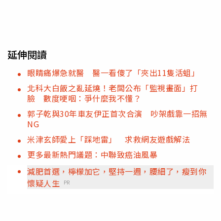
延伸閱讀
眼睛痛爆急就醫 醫一看傻了「夾出11隻活蛆」
北科大白飯之亂延燒！老闆公布「監視畫面」打
臉 數度哽咽：爭什麼我不懂？
郭子乾與30年車友伊正首次合演 吵架戲靠一招無
NG
米津玄師愛上「踩地雷」 求救網友遊戲解法
更多最新熱門議題：中聯致癌油風暴
減肥首選，檸檬加它，堅持一週，腰細了，瘦到你
懷疑人生
PR