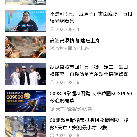
不是AI！他「沒脖子」畫面瘋傳 真相
曝光網看呆
2026-08-04
高油高酒精 加速癌上身
安達人壽 安心抗癌
胡瓜靠股市回升買「獨一無二」生日
禮寵妻 自爆偷拿百萬現金搞砸驚喜
2026-08-06
009829掌握AI關鍵 大華韓國KOSPI 50
今強勢開募
大華銀全能行銷方案
60歲翁目睹搶案挺身相救遭圍毆 搶
救5天亡！嫌犯最小才12歲
2026-08-06