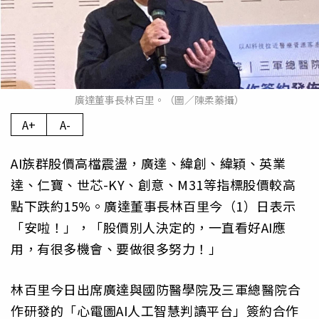
廣達董事長林百里。（圖／陳柔蓁攝）
A+
A-
AI族群股價高檔震盪，廣達、緯創、緯穎、英業
達、仁寶、世芯-KY、創意、M31等指標股價較高
點下跌約15%。廣達董事長林百里今（1）日表示
「安啦！」，「股價別人決定的，一直看好AI應
用，有很多機會、要做很多努力！」
林百里今日出席廣達與國防醫學院及三軍總醫院合
作研發的「心電圖AI人工智慧判讀平台」簽約合作