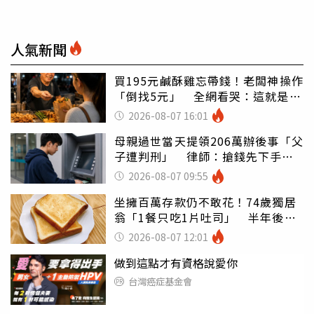
人氣新聞
買195元鹹酥雞忘帶錢！老闆神操作
「倒找5元」 全網看哭：這就是台
灣
2026-08-07 16:01
母親過世當天提領206萬辦後事「父
子遭判刑」 律師：搶錢先下手是
罪
2026-08-07 09:55
坐擁百萬存款仍不敢花！74歲獨居
翁「1餐只吃1片吐司」 半年後暴
瘦嚇壞女兒
2026-08-07 12:01
做到這點才有資格說愛你
台灣癌症基金會