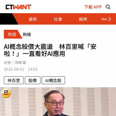
跳至主要內容區塊
下載 APP
最新
社會
娛樂
財經
財經
熱線
AI概念股價大震盪 林百里喊「安
啦！」一直看好AI應用
記者：
陳柔蓁
2023-08-01 14:55
林百里
股價
AI概念股