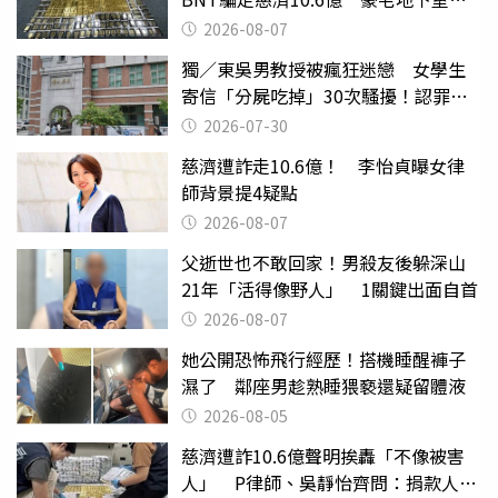
挖出乾鮑金庫
2026-08-07
獨／東吳男教授被瘋狂迷戀 女學生
寄信「分屍吃掉」30次騷擾！認罪免
關
2026-07-30
慈濟遭詐走10.6億！ 李怡貞曝女律
師背景提4疑點
2026-08-07
父逝世也不敢回家！男殺友後躲深山
21年「活得像野人」 1關鍵出面自首
2026-08-07
她公開恐怖飛行經歷！搭機睡醒褲子
濕了 鄰座男趁熟睡猥褻還疑留體液
2026-08-05
慈濟遭詐10.6億聲明挨轟「不像被害
人」 P律師、吳靜怡齊問：捐款人有