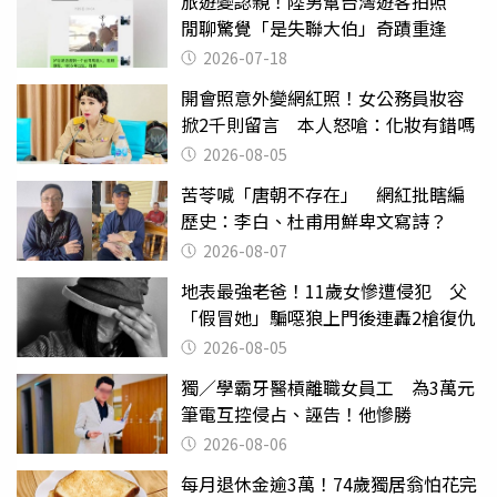
旅遊變認親！陸男幫台灣遊客拍照
閒聊驚覺「是失聯大伯」奇蹟重逢
2026-07-18
開會照意外變網紅照！女公務員妝容
掀2千則留言 本人怒嗆：化妝有錯嗎
2026-08-05
苦苓喊「唐朝不存在」 網紅批瞎編
歷史：李白、杜甫用鮮卑文寫詩？
2026-08-07
地表最強老爸！11歲女慘遭侵犯 父
「假冒她」騙噁狼上門後連轟2槍復仇
2026-08-05
獨／學霸牙醫槓離職女員工 為3萬元
筆電互控侵占、誣告！他慘勝
2026-08-06
每月退休金逾3萬！74歲獨居翁怕花完