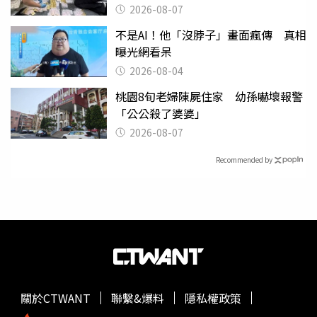
權知道真相
2026-08-07
不是AI！他「沒脖子」畫面瘋傳 真相
曝光網看呆
2026-08-04
桃園8旬老婦陳屍住家 幼孫嚇壞報警
「公公殺了婆婆」
2026-08-07
Recommended by
關於CTWANT
聯繫&爆料
隱私權政策