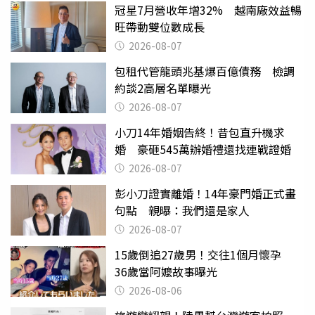
冠星7月營收年增32% 越南廠效益暢
旺帶動雙位數成長
2026-08-07
包租代管龍頭兆基爆百億債務 檢調
約談2高層名單曝光
2026-08-07
小刀14年婚姻告終！昔包直升機求
婚 豪砸545萬辦婚禮還找連戰證婚
2026-08-07
彭小刀證實離婚！14年豪門婚正式畫
句點 親曝：我們還是家人
2026-08-07
15歲倒追27歲男！交往1個月懷孕
36歲當阿嬤故事曝光
2026-08-06