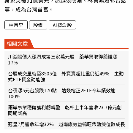
身家突破91億美元，超越張聰淵、林書鴻及郭台銘
等，成為台灣首富。
林百里
股價
AI概念股
相關文章
川湖股價大漲四成第三家萬元股 藥華藥取得藥證漲
17％
台股成交量縮至8505億 外資賣超比重仍近49％ 主動
式ETF資金動能強
台積漲5元台股跌170點 這幾檔正2ETF今年績效逾
100％
兩岸事業穩健獲利虧轉盈 乾杯上半年營收23.7億元創
同期新高
冠星7月營收年增32% 越南廠效益暢旺帶動雙位數成長