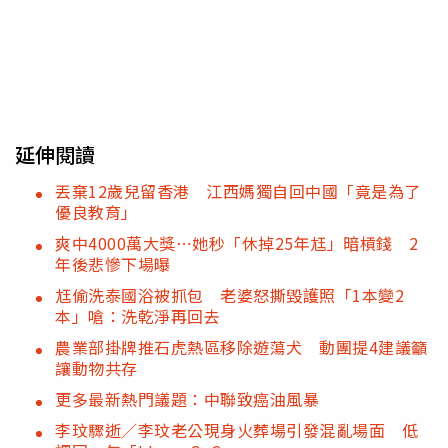
延伸閱讀
丟棄12歲兒留香港 江西媽獨自回中國「竟是為了
優良教育」
爽中4000萬大獎⋯她秒「休掉25年尪」暗槓錢 2
年後悲慘下場曝
尪偷洗泰國浴被抓包 老婆怒撕毀護照「1本變2
本」嗆：洗乾淨再回去
農業部掛牌推石虎熱區移除遊蕩犬 動團提4建議籲
讓動物共存
更多最新熱門議題：中聯致癌油風暴
李玟驟逝／李玟老公現身火葬場引發混亂場面 低