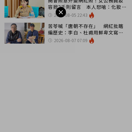
開會照意外變網紅照！女公務員妝
容掀2千則留言 本人怒嗆：化妝有
錯嗎
2026-08-05 22:43
苦苓喊「唐朝不存在」 網紅批瞎
編歷史：李白、杜甫用鮮卑文寫
詩？
2026-08-07 07:09