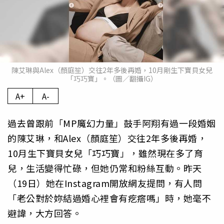
陳艾琳與Alex（顏庭笙）交往2年多後再婚，10月剛生下寶貝女兒
「巧巧寶」。（圖／翻攝IG）
A+
A-
過去曾跟前「MP魔幻力量」鼓手阿翔有過一段婚姻
的陳艾琳，和Alex（顏庭笙）交往2年多後再婚，
10月生下寶貝女兒「巧巧寶」，雖然現在多了育
兒，生活變得忙碌，但她仍常和粉絲互動。昨天
（19日）她在Instagram開放網友提問，有人問
「老公對於妳結過婚心裡會有疙瘩嗎」時，她毫不
避諱，大方回答。