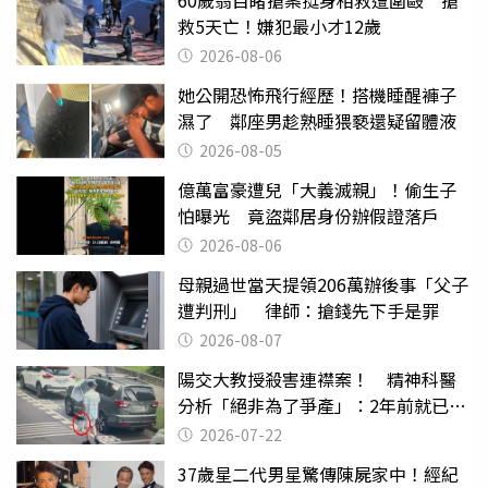
救5天亡！嫌犯最小才12歲
2026-08-06
她公開恐怖飛行經歷！搭機睡醒褲子
濕了 鄰座男趁熟睡猥褻還疑留體液
2026-08-05
億萬富豪遭兒「大義滅親」！偷生子
怕曝光 竟盜鄰居身份辦假證落戶
2026-08-06
母親過世當天提領206萬辦後事「父子
遭判刑」 律師：搶錢先下手是罪
2026-08-07
陽交大教授殺害連襟案！ 精神科醫
分析「絕非為了爭產」：2年前就已言
行詭異
2026-07-22
37歲星二代男星驚傳陳屍家中！經紀