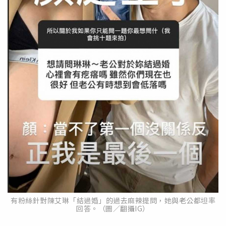
有粉絲針對陳艾琳「結過婚」的過去麻辣提問，她與老公都坦率
回答。（圖／翻攝IG）