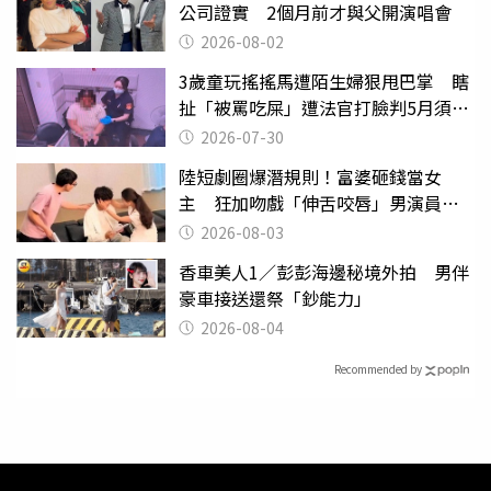
公司證實 2個月前才與父開演唱會
2026-08-02
3歲童玩搖搖馬遭陌生婦狠甩巴掌 瞎
扯「被罵吃屎」遭法官打臉判5月須入
監
2026-07-30
陸短劇圈爆潛規則！富婆砸錢當女
主 狂加吻戲「伸舌咬唇」男演員崩
潰
2026-08-03
香車美人1／彭彭海邊秘境外拍 男伴
豪車接送還祭「鈔能力」
2026-08-04
Recommended by