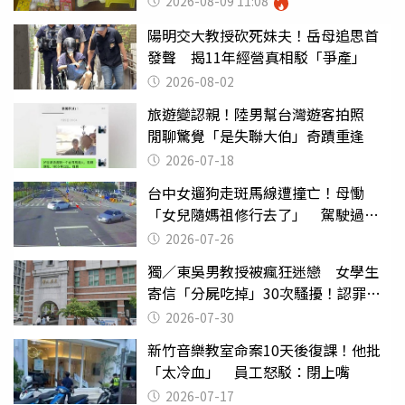
2026-08-09 11:08
陽明交大教授砍死妹夫！岳母追思首
發聲 揭11年經營真相駁「爭產」
2026-08-02
旅遊變認親！陸男幫台灣遊客拍照
閒聊驚覺「是失聯大伯」奇蹟重逢
2026-07-18
台中女遛狗走斑馬線遭撞亡！母慟
「女兒隨媽祖修行去了」 駕駛過失
致死判9月
2026-07-26
獨／東吳男教授被瘋狂迷戀 女學生
寄信「分屍吃掉」30次騷擾！認罪免
關
2026-07-30
新竹音樂教室命案10天後復課！他批
「太冷血」 員工怒駁：閉上嘴
2026-07-17