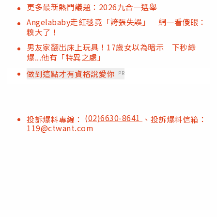
更多最新熱門議題：2026九合一選舉
Angelababy走紅毯竟「誇張失誤」 網一看傻眼：
糗大了！
男友家翻出床上玩具！17歲女以為暗示 下秒綠
爆...他有「特異之處」
做到這點才有資格說愛你
PR
(02)6630-8641
投訴爆料專線：
、投訴爆料信箱：
119@ctwant.com