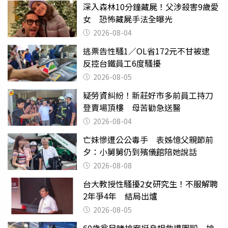
深入森林10分鐘藏屍！父涉殺害9歲愛
女 恐怖藏屍手法全曝光
2026-08-04
逃票告性騷1／OL省172元不甘被逮
反控台鐵員工6度騷擾
2026-08-05
疑勞資糾紛！新莊好市多前員工持刀
登賣場頂樓 母苦勸急送醫
2026-08-04
亡妹慘遭公公毒手 表姊憶父親節前
夕：小舅舅仍到殯儀館陪她說話
2026-08-08
台大教授性騷擾2女研究生！不服解聘
2年爭4年 結局出爐
2026-08-05
60歲翁目睹搶案挺身相救遭圍毆 搶