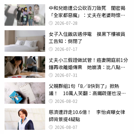
中和兒媳遭公公砍百刀致死 閨密揭
「全家都惡魔」：丈夫在老婆時懷孕
摔東西
2026-07-28
女子入住飯店遇停電 摸黑下樓被員
工告知：倒閉了
2026-07-17
丈夫小三假證做試管！癌妻開庭前1分
鐘再收離婚傳票 她崩潰：比八點檔
還扯
2026-07-31
父親群組1句「8／8快到了」掀熱
議！ 10萬人笑翻：高鐵疏運也沒列
父親節
2026-08-02
慈濟遭詐走10.6億！ 李怡貞曝女律
師背景提4疑點
2026-08-07