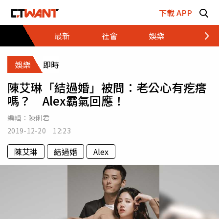
跳至主要內容區塊
下載 APP
最新
社會
娛樂
財經
娛樂
即時
陳艾琳「結過婚」被問：老公心有疙瘩
嗎？ Alex霸氣回應！
編輯：
陳俐君
2019-12-20 12:23
陳艾琳
結過婚
Alex