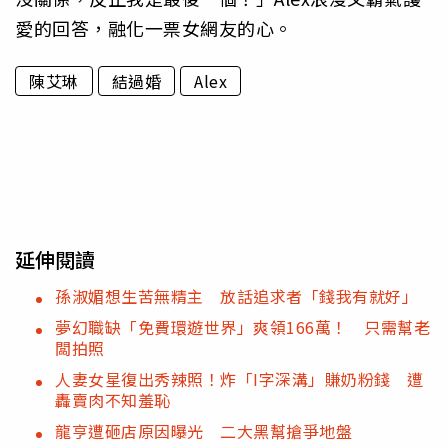
愛的回答，融化一票女網友的心。
陳艾琳
結過婚
Alex
延伸閱讀
孫淑媚想生苦無精主 放話追求者「錢我有就好」
夢幻職缺「免費環遊世界」爽領166萬！ 只需幫老
闆拍照
人妻女星復出秀辣照！炸「I字深溝」賺奶粉錢 遭
轟賣肉不知羞恥
龍亨遭砸店原因曝光 二大黑幫搶爭地盤