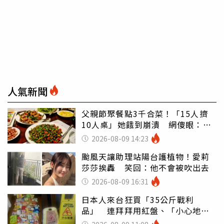
人氣新聞
父親節聚餐點3千合菜！「15人擠
10人桌」她餓到崩潰 網傻眼：讓
店家看笑話
2026-08-09 14:23
颱風天讓助理站陽台護植物！愛莉
莎莎挨轟 笑回：他不會被吹出去
2026-08-09 16:31
日本人來台狂買「35公斤戰利
品」 連拜拜用紅盤、「小心地
滑」告示牌也帶回家