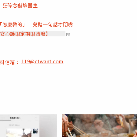
」狂碎念嚇壞醫生
「怎麼教的」 兒拋一句話才閉嘴
【安心護眼定期眼睛險】
PR
119@ctwant.com
爆料信箱：
PR