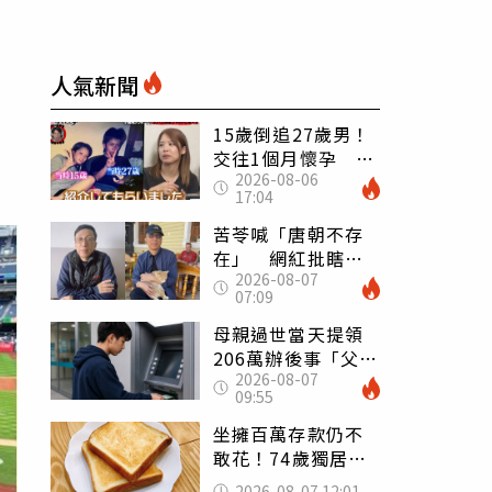
人氣新聞
15歲倒追27歲男！
交往1個月懷孕 36
2026-08-06
歲當阿嬤故事曝光
17:04
苦苓喊「唐朝不存
在」 網紅批瞎編
2026-08-07
歷史：李白、杜甫
07:09
用鮮卑文寫詩？
母親過世當天提領
206萬辦後事「父子
2026-08-07
遭判刑」 律師：
09:55
搶錢先下手是罪
坐擁百萬存款仍不
敢花！74歲獨居翁
「1餐只吃1片吐
2026-08-07 12:01