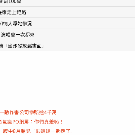
罰100萬
在家走上絕路
知情人曝她慘況
、演唱會一次都來
牠「坐沙發放鬆畫面」
一動作害公司慘賠逾4千萬
者氣瘋PO網罵：你們真羞恥！
 腹中8月胎兒「跟媽媽一起走了」