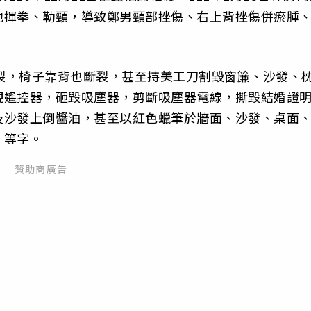
他揮拳、勒頸，導致鄭男頸部挫傷、右上背挫傷併瘀腫
破裂，椅子靠背也斷裂，甚至持美工刀割毀窗簾、沙發、
視遙控器，砸毀吸塵器，剪斷吸塵器電線，撕毀結婚證
及沙發上倒醬油，甚至以紅色蠟筆於牆面、沙發、桌面
」等字。