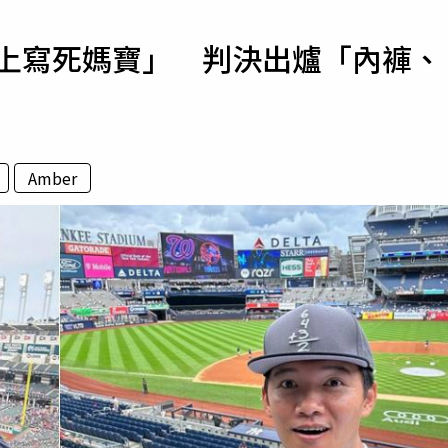
寵物
牆上寫死媽寶」 判決出爐「內褲、
運勢
運動
梅酒
Amber