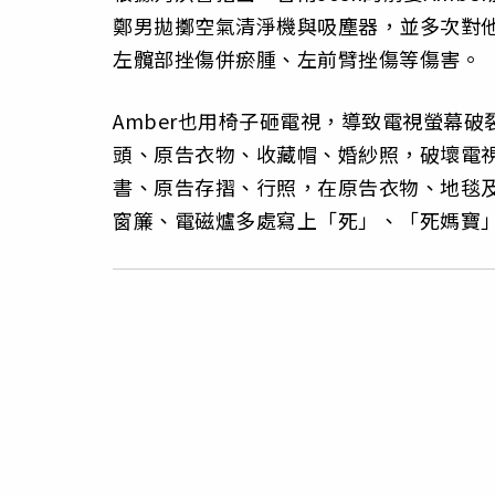
鄭男拋擲空氣清淨機與吸塵器，並多次對
左髖部挫傷併瘀腫、左前臂挫傷等傷害。
Amber也用椅子砸電視，導致電視螢幕
頭、原告衣物、收藏帽、婚紗照，破壞電
書、原告存摺、行照，在原告衣物、地毯
窗簾、電磁爐多處寫上「死」、「死媽寶