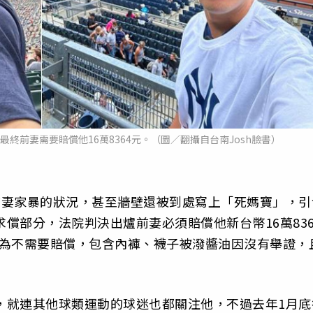
最終前妻需要賠償他16萬8364元。（圖／翻攝自台南Josh臉書）
到前妻家暴的狀況，甚至牆壁還被到處寫上「死媽寶」，引
求償部分，法院判決出爐前妻必須賠償他新台幣16萬836
認為不需要賠償，包含內褲、襪子被潑醬油因沒有舉證，
人，就連其他球類運動的球迷也都關注他，不過去年1月底