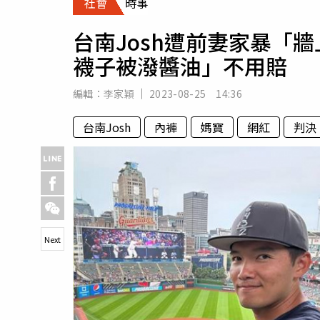
社會
時事
人物
汽車
台南Josh遭前妻家暴「
專欄
襪子被潑醬油」不用賠
房產新勢力
編輯：
李家穎
2023-08-25 14:36
台南Josh
內褲
媽寶
網紅
判決
Next