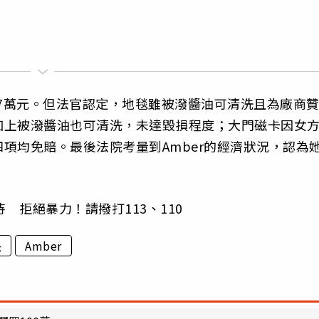
.7萬元。但法官認定，地毯雖被潑醬油可清洗且為廠商
加上被潑醬油也可清洗，未達毀損程度；大門磁卡因女
項均免賠。最後法院考量到Amber的經濟狀況，認為
 拒絕暴力！請撥打113、110
決
Amber