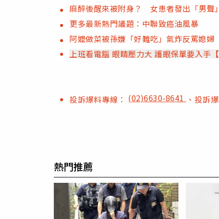
麻醉後醒來被附身？ 女患者發出「男聲
更多最新熱門議題：中聯致癌油風暴
阿嬤做菜被孫嫌「好難吃」氣炸反罵媳婦
上班看電腦 眼睛壓力大 護眼保單要入手
(02)6630-8641
投訴爆料專線：
、投訴
熱門推薦