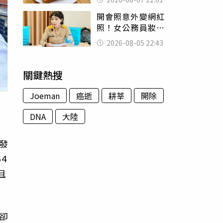
司」 半年後暴瘦
開會照意外變網紅
嚇壞女兒
照！女公務員妝容
掀2千則留言 本人
2026-08-05 22:43
怒嗆：化妝有錯嗎
關鍵熱搜
Joeman
癌逝
耕莘
開除
DNA
大陸
發
4
且
卻