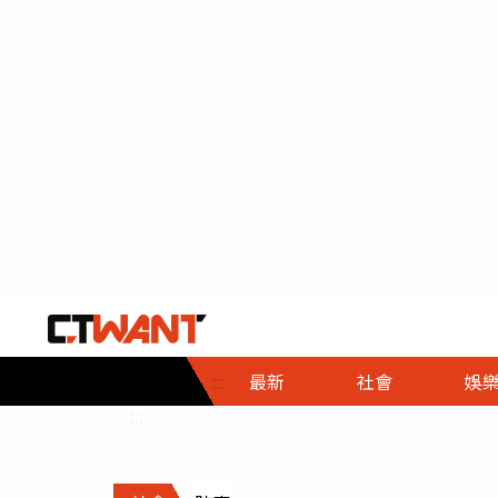
社會首頁
娛樂首頁
財經首頁
政
:::
最新
社會
娛
時事
即時
熱線
:::
直擊
大條
人物
調查
專題
３Ｃ