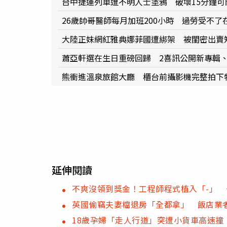
台中捷運列車遭不明人士塗鴉 破壞15分鐘可開
26歲帥哥醫師每月加班200小時 過勞受不了
大陸正妹網紅雅典娜菲國遭綁架 被閨密出賣
蕭亞軒選在生日重磅回歸 2喜訊公開新專輯
熊衝進溫泉旅館大廳 櫃台前攝影機完整拍下
延伸閱讀
不爽沒領到獎金！工程師程式植入「-」 
英國偷竊夫妻檔退房「全都拿」 飯店業
18歲孕婦「走人行道」突遭小貨車高速撞