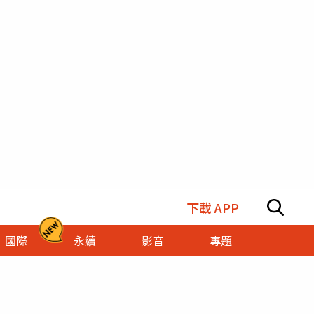
下載 APP
國際
永續
影音
專題