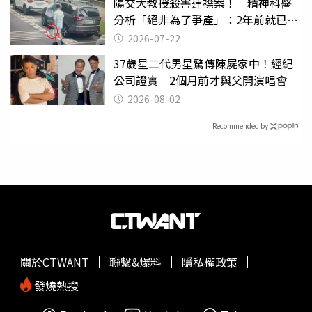
陽交大教授殺害連襟案！ 精神科醫
分析「絕非為了爭產」：2年前就已言
行詭異
2026-07-22
37歲星二代男星驚傳陳屍家中！經紀
公司證實 2個月前才與父開演唱會
2026-08-02
Recommended by
關於CTWANT
聯繫&爆料
隱私權政策
發燒熱搜