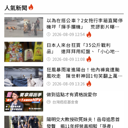
人氣新聞
以為在搭公車？2女拖行李箱直闖停
機坪「揮手攔機」 荒謬影片曝網
傻眼
2026-08-09 12:54
日本人來台狂買「35公斤戰利
品」 連拜拜用紅盤、「小心地
滑」告示牌也帶回家
2026-08-09 11:08
狂風暴雨灌進陽台！他內褲竟遭颱
風吹走 陳世軒神回1句笑翻上萬網
友
2026-08-09 13:26
做到這點才有資格說愛你
台灣癌症基金會
陽明交大教授砍死妹夫！岳母追思首
發聲 揭11年經營真相駁「爭產」