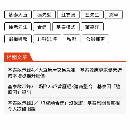
基泰大直
馮先勉
紅衣男
左先生
將軍
徐老先生
合建
基泰模式
蕭嘉洋
鄰損通報
1坪換1坪
私辦
公辦都更
相關文章
基泰啟示錄4／大直房屋交易急凍 基泰效應專家憂營造
成本增恐推升房價
基泰啟示錄3／塌陷25戶曾歷經3建商整合 基泰因「這
原因」退出
基泰啟示錄1／「7成願合建」沒說謊！基泰慰問會真相
令人跌破眼鏡