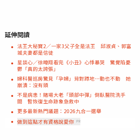
延伸閱讀
法王大秘寶2／一家3父子全是法王 邱淑貞、郭富
城夫妻都是信徒
星談心／徐暐翔看完《小丑》心悸暴哭 驚覺陷憂
鬱「真的太誇張」
婦科醫巡房驚見「孕婦」背對蹲地…動也不動 她
崩潰：沒有頭
不是病患！賭場大老「頭部中彈」倒臥醫院洗手
間 暫恢復生命跡象急救中
更多最新熱門議題：2026九合一選舉
做到這點才有資格說愛你
PR