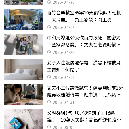
關
2026-07-30
新竹音樂教室命案10天後復課！他批
「太冷血」 員工怒駁：閉上嘴
2026-07-17
中和兒媳遭公公砍百刀致死 閨密揭
「全家都惡魔」：丈夫在老婆時懷孕
摔東西
2026-07-28
女子入住飯店遇停電 摸黑下樓被員
工告知：倒閉了
2026-07-17
丈夫小三假證做試管！癌妻開庭前1分
鐘再收離婚傳票 她崩潰：比八點檔
還扯
2026-07-31
父親群組1句「8／8快到了」掀熱
議！ 10萬人笑翻：高鐵疏運也沒列
父親節
2026-08-02