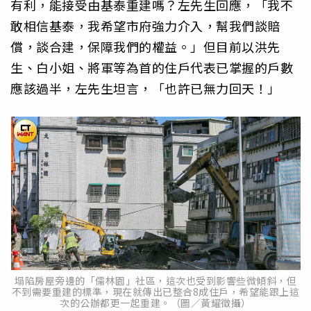
有利，能接受由基泰重建嗎？左先生回應，「我不
敢相信基泰，我希望市府強力介入，幫我們談賠
償，談合建，保障我們的權益。」但目前以洪先
生、白小姐、將軍等為首的住戶代表已掌握的戶數
應該過半，左先生坦言，「也許已無力回天！」
塌陷房屋旁邊的「儒林園」社區，這次也受到影響些微傾斜，但
不到需要重建的標準，現在就傳出已整合8成住戶，希望能跟上這
次的公辦都更一起重建。（圖／黃耀徵攝）