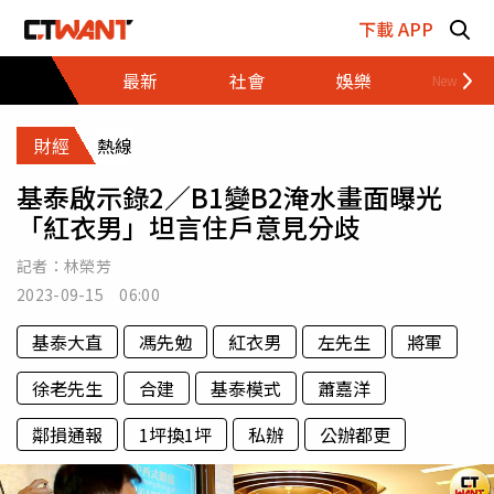
跳至主要內容區塊
下載 APP
最新
社會
娛樂
財經
財經
熱線
基泰啟示錄2／B1變B2淹水畫面曝光
「紅衣男」坦言住戶意見分歧
記者：
林榮芳
2023-09-15 06:00
基泰大直
馮先勉
紅衣男
左先生
將軍
徐老先生
合建
基泰模式
蕭嘉洋
鄰損通報
1坪換1坪
私辦
公辦都更