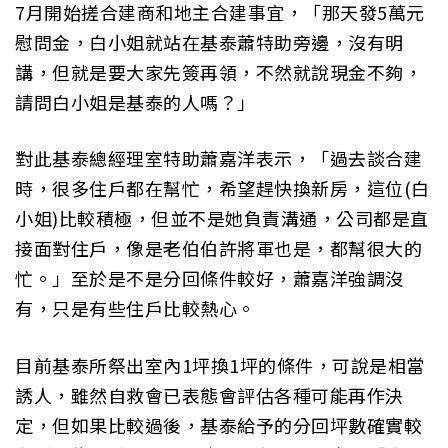
7月開始搓合建商和地主合建事宜，「那天發5萬元
慰問金，白小姐就站在基泰蕭特助旁邊，沒有明
講，但就是要大家先簽再領，不然就說現金不夠，
請問白小姐是基泰的人嗎？」
對此基泰總經理室特助蕭嘉洋表示，「過去談合建
時，很多住戶都在幫忙，希望趕快換新房，這位(白
小姐)比較積極，但並不是她負責溝通，公司都是直
接面對住戶，像是老伯伯許將軍也是，都幫很大的
忙。」至於是不是分回條件較好，蕭嘉洋強調沒
有，只是有些住戶比較熱心。
目前基泰所祭出室內1坪換1坪的條件，可說是相當
誘人，雖然自救會已表態會評估各種可能再作決
定，但如果比較過後，基泰給予的分回坪數確實較