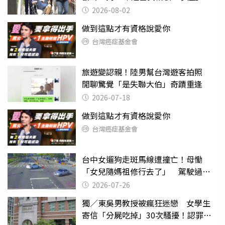
2026-08-02
做到這點才有資格說愛你
台灣癌症基金會
旅遊變認親！陸男幫台灣遊客拍照
閒聊驚覺「是失聯大伯」奇蹟重逢
2026-07-18
做到這點才有資格說愛你
台灣癌症基金會
台中女遛狗走斑馬線遭撞亡！母慟
「女兒隨媽祖修行去了」 駕駛過失
致死判9月
2026-07-26
獨／東吳男教授被瘋狂迷戀 女學生
寄信「分屍吃掉」30次騷擾！認罪免