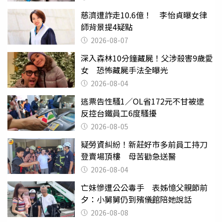
慈濟遭詐走10.6億！ 李怡貞曝女律
師背景提4疑點
2026-08-07
深入森林10分鐘藏屍！父涉殺害9歲愛
女 恐怖藏屍手法全曝光
2026-08-04
逃票告性騷1／OL省172元不甘被逮
反控台鐵員工6度騷擾
2026-08-05
疑勞資糾紛！新莊好市多前員工持刀
登賣場頂樓 母苦勸急送醫
2026-08-04
亡妹慘遭公公毒手 表姊憶父親節前
夕：小舅舅仍到殯儀館陪她說話
2026-08-08