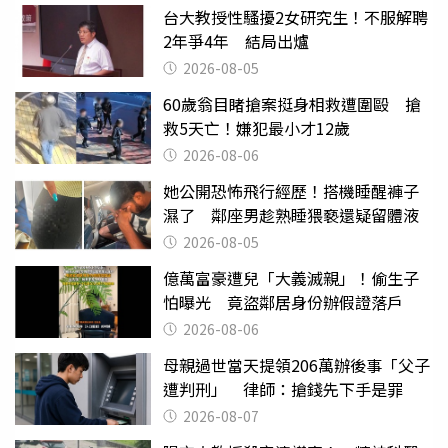
台大教授性騷擾2女研究生！不服解聘
2年爭4年 結局出爐
2026-08-05
60歲翁目睹搶案挺身相救遭圍毆 搶
救5天亡！嫌犯最小才12歲
2026-08-06
她公開恐怖飛行經歷！搭機睡醒褲子
濕了 鄰座男趁熟睡猥褻還疑留體液
2026-08-05
億萬富豪遭兒「大義滅親」！偷生子
怕曝光 竟盜鄰居身份辦假證落戶
2026-08-06
母親過世當天提領206萬辦後事「父子
遭判刑」 律師：搶錢先下手是罪
2026-08-07