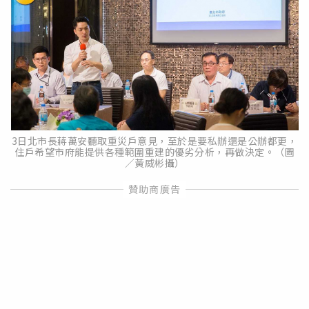
3日北市長蔣萬安聽取重災戶意見，至於是要私辦還是公辦都更，
住戶希望市府能提供各種範圍重建的優劣分析，再做決定。（圖
／黃威彬攝）