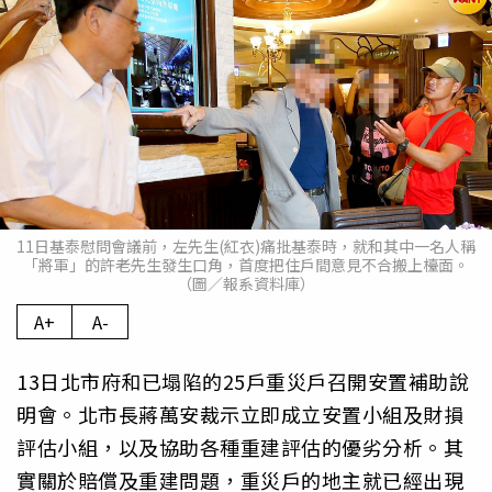
11日基泰慰問會議前，左先生(紅衣)痛批基泰時，就和其中一名人稱
「將軍」的許老先生發生口角，首度把住戶間意見不合搬上檯面。
（圖／報系資料庫）
A+
A-
13日北市府和已塌陷的25戶重災戶召開安置補助說
明會。北市長蔣萬安裁示立即成立安置小組及財損
評估小組，以及協助各種重建評估的優劣分析。其
實關於賠償及重建問題，重災戶的地主就已經出現