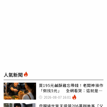
人氣新聞
買195元鹹酥雞忘帶錢！老闆神操作
「倒找5元」 全網看哭：這就是台
灣
2026-08-07 16:01
母親過世當天提領206萬辦後事「父