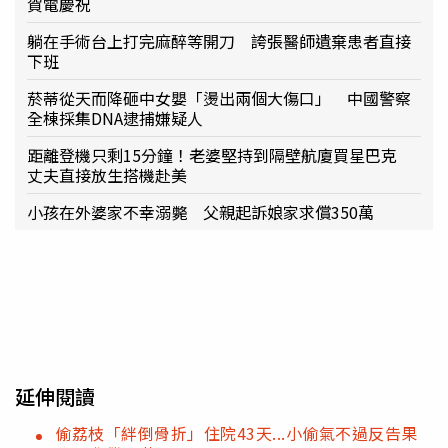
賀電慶祝
躺在手術台上打完麻醉等開刀 誇張醫師遺棄患者直接
下班
菸蒂從天而降砸中女嬰「燙出兩個大傷口」 中國警察
全棟採集DNA逮捕嫌疑人
距離登機只剩15分鐘！老婆堅持到隔壁航廈買星巴克
丈夫直接放生搭機赴美
小孩在外婆家不幸溺斃 父親起訴娘家求償350萬
延伸閱讀
偷荔枝「絆倒骨折」住院43天...小偷氣不過反告果