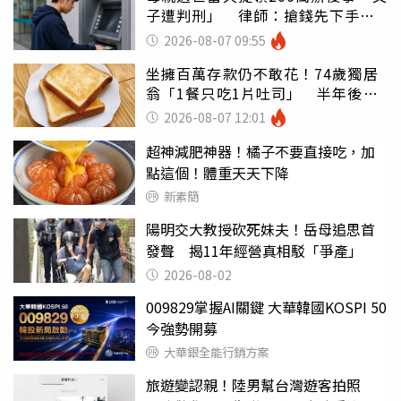
子遭判刑」 律師：搶錢先下手是
罪
2026-08-07 09:55
坐擁百萬存款仍不敢花！74歲獨居
翁「1餐只吃1片吐司」 半年後暴
瘦嚇壞女兒
2026-08-07 12:01
超神減肥神器！橘子不要直接吃，加
點這個！體重天天下降
新素簡
陽明交大教授砍死妹夫！岳母追思首
發聲 揭11年經營真相駁「爭產」
2026-08-02
009829掌握AI關鍵 大華韓國KOSPI 50
今強勢開募
大華銀全能行銷方案
旅遊變認親！陸男幫台灣遊客拍照