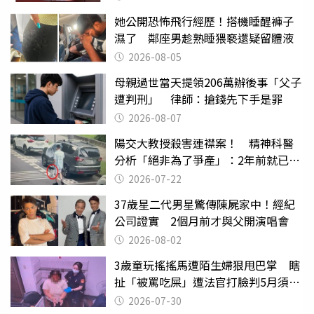
她公開恐怖飛行經歷！搭機睡醒褲子
濕了 鄰座男趁熟睡猥褻還疑留體液
2026-08-05
母親過世當天提領206萬辦後事「父子
遭判刑」 律師：搶錢先下手是罪
2026-08-07
陽交大教授殺害連襟案！ 精神科醫
分析「絕非為了爭產」：2年前就已言
行詭異
2026-07-22
37歲星二代男星驚傳陳屍家中！經紀
公司證實 2個月前才與父開演唱會
2026-08-02
3歲童玩搖搖馬遭陌生婦狠甩巴掌 瞎
扯「被罵吃屎」遭法官打臉判5月須入
監
2026-07-30