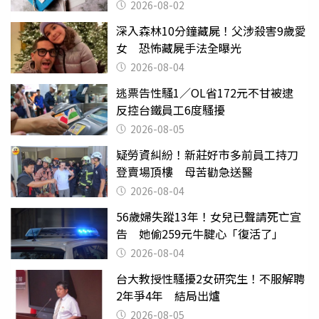
父親節
2026-08-02
深入森林10分鐘藏屍！父涉殺害9歲愛
女 恐怖藏屍手法全曝光
2026-08-04
逃票告性騷1／OL省172元不甘被逮
反控台鐵員工6度騷擾
2026-08-05
疑勞資糾紛！新莊好市多前員工持刀
登賣場頂樓 母苦勸急送醫
2026-08-04
56歲婦失蹤13年！女兒已聲請死亡宣
告 她偷259元牛腱心「復活了」
2026-08-04
台大教授性騷擾2女研究生！不服解聘
2年爭4年 結局出爐
2026-08-05