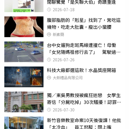
閒聊驚覺「是失聯大伯」奇蹟重逢
2026-07-18
腹部脂肪的「剋星」找到了，常吃這
幾物，吃走大肚囊，瘦出小蠻腰
新素簡
台中女遛狗走斑馬線遭撞亡！母慟
「女兒隨媽祖修行去了」 駕駛過失
致死判9月
2026-07-26
科技大廠都選這款！水晶獎座開箱
大新禮品有限公司
獨／東吳男教授被瘋狂迷戀 女學生
寄信「分屍吃掉」30次騷擾！認罪免
關
2026-07-30
新竹音樂教室命案10天後復課！他批
「太冷血」 員工怒駁：閉上嘴