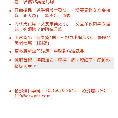
農 求償35萬結局曝
宜蘭搶孤「選手倒吊卡孤柱」⋯粉專竟怪女立委領
隊「犯大忌」 網不忍了砲轟
內科男買房「女友嫌棄太小」 女星深夜開轟沒福
氣：妳眼瞎？他阿姨是誰
閨密查出「肺腺癌4期」…她急求胸部X光 醫曝台
患者罹癌「1關鍵」
更多最新熱門議題：中聯致癌油風暴
減肥首選，檸檬加它，堅持一週，腰細了，瘦到你
懷疑人生
PR
(02)6630-8641
投訴爆料專線：
、投訴爆料信箱：
119@ctwant.com