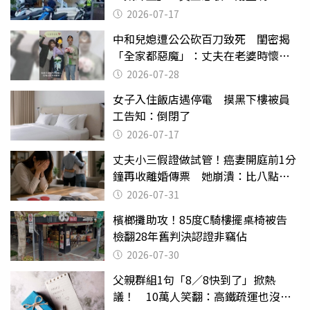
2026-07-17
中和兒媳遭公公砍百刀致死 閨密揭
「全家都惡魔」：丈夫在老婆時懷孕
摔東西
2026-07-28
女子入住飯店遇停電 摸黑下樓被員
工告知：倒閉了
2026-07-17
丈夫小三假證做試管！癌妻開庭前1分
鐘再收離婚傳票 她崩潰：比八點檔
還扯
2026-07-31
檳榔攤助攻！85度C騎樓擺桌椅被告
檢翻28年舊判決認證非竊佔
2026-07-30
父親群組1句「8／8快到了」掀熱
議！ 10萬人笑翻：高鐵疏運也沒列