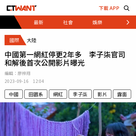
跳至主要內容區塊
下載 APP
最新
社會
娛樂
財經
國際
大陸
中國第一網紅停更2年多 李子柒官司
和解後首次公開影片曝光
編輯：
廖梓翔
2023-09-16 12:04
中國
田園系
網紅
李子柒
影片
露面