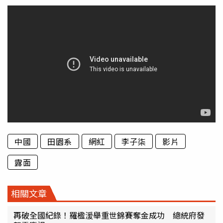
中國
田園系
網紅
李子柒
影片
露面
相關文章
再破全國紀錄！羅楹湲舉重世錦賽奪金成功 總統府發