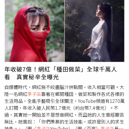
是其中的靈魂人物。《財富》評價稱，字節跳動是公認的全
發言人指新聞頻譜是全民公共財，故換照無關新聞自由；自
世界最有價值的獨角獸之一，2014年字節跳動收購了由張
稱旅美教授者也說廣播頻道是公共財，其分配與使用必須符
楠與他人聯合創立的照片分享應用程式後，她加入字節跳
合公共利益，所以中天撤照是國安問題，無關言論自由，均
動，2016年協助開發出抖音，截至今年8月，抖音日活躍用
屬謬誤。他說，事實上，現在的衛星電視和有線電視頻道，
戶已經超過6億。在緊張忙碌、金錢至上的現代社會中，
其「上天下地」（即節目訊號發送與同軸纜線鋪設）的相關
「世外桃源」成了多數現代人的夢想。一位來自四川綿陽的
成本均由業者負擔，並未使用無線電波頻譜，而收視戶亦須
女孩
李子柒
（本名李佳佳）從2015年開始嘗試拍攝古風類
每月付費訂閱，怎會是公共財（public goods）？依照經濟
美食短視頻；為了拍好一條視頻，她曾經在一年時間裏積累
學教科書的分類，這屬於集團財貨（club goods ，或譯為
了20881條素材，走完260多公里的山路。從2017年起，
李
俱樂部財），頂多具有公共性質而已。至於頻道位置則是人
子柒
包攬了多個獎項，同時也激起了無數爭議，但她的每個
為的劃分，例如國人常說的某新聞台在52頻道或55頻道，
年收破7億！網紅「種田做菜」全球千萬人
視頻的播放量從未低於500萬；今年4月29日，她在
係有線電視相關業者針對頻道上架的商業談判結果，亦與公
看 真實秘辛全曝光
YouTube上的粉絲突破1000萬，成為大陸境外媒體中首位粉
共財無涉。莊伯仲說，回到跟中天新聞台也有關的反媒體壟
絲數破千萬的中文創作者。不管是董明珠、王鳳英這類歷經
斷運動，不論2011年旺旺中時併購中嘉案或2012年臺灣壹
自媒體時代，網紅無不絞盡腦汁拼點閱，收入相當可觀。大
風霜的女強人，或是張楠、
李子柒
之類初試啼聲的女青年，
傳媒賣盤案，他了解反對人士的理念，也認同其部分訴求，
陸一名網紅
李子柒
靠著在鄉間種田、做菜和製作各式各樣的
大陸龐大的內需市場、日益開放的創新環境、更廣泛的國際
但也須指明「壟斷有其嚴謹定義，不宜濫用。」簡言之，經
生活用品，全能手藝吸引全球關注，YouTube頻道有1270萬
視野，加上今年突發的新冠疫情，都給女商人提供更多嶄露
濟學上的「壟斷」是指是經營者具有「市場支配地位」，尤
人訂閱，年收入破人民幣1.7億元（約台幣7.4億元）。不
頭角的機會。
其是具有控制產品價格、數量等交易條件，以及能夠阻礙、
過，其實她一開始並不是想做網紅，而且她的人生曾經艱苦
影響其他同業進入相關市場的能力，而達到「獨占」地位。
無比，她曾說：「你們羨慕的生活技能，或許是別人的求生
以中嘉、壹傳媒併購案為例，即便能完成交易，旺中集團的
技能。」（圖／
李子柒
YouTube）（圖／百度）
李子柒
長相