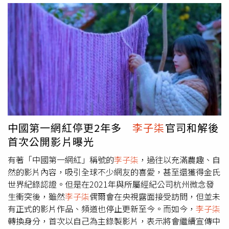
「
李子柒
」品牌螺螄粉狂賣670萬袋，店鋪整體銷售額突破
察局追查，4產品發貨業者都在桃園市，已移請桃園市衛生
1.5億元，成為當年天貓雙11同品類內銷售第一名。經過1年
局調查，若查證屬實，可依《食安法》裁罰3萬至300萬元
多的訴訟，微念科技在2022年底宣布，與
李子柒
達成和
罰鍰。另款蝦皮網站販售的「狸貓妃螺螄粉」，螺螄醬料包
解，
李子柒
終於拿回品牌控制權，子柒文化傳播有限公司的
被驗出不得添加的防腐劑，北市衛生局已要求下架，來源廠
股權也發生變化，她的持股一口氣增加到99%，微念科技創
商是雲林縣業者，已移請雲林縣衛生局。此外，北市衛生局
始人劉同明則徹底退出子柒文化傳播有限公司。粉絲們本以
表示，大安區「螺佳鮮廣西柳州螺螄粉」販售「柳州螺螄
為拿回品牌控制權，
李子柒
終於可以回歸創作，然而她的各
粉」湯頭原料甘草片及草果都從大陸電商平台購入，因未依
個頻道依舊保持停更狀態，一停又是2年，直到2024年11月
規定申請輸入查驗及申報產品，依違反《食安法》開罰業者
12日，
李子柒
終於再度發布新影片。
李子柒
每支YT影片播
3萬元。內湖區「柳州正宗螺螄魅」使用食材「紅油酸笋」
放量都在數千萬到上億之間，是不折不扣的「中文YTR第一
也從大陸電商平台訂購，屬於不准許輸入的大陸物品，涉違
中國第一網紅停更2年多
李子柒
官司和解後
人」。（圖／翻攝YT／
李子柒
Liziqi）
李子柒
在影片文案中
反《海關緝私條例》，衛生局移請關務署處理。
首次公開影片曝光
提到，「這個大漆視頻遲到了四年」。影片紀錄她雕漆工藝
過程，她稱「漆」讀音同「」，「我給這幅雕漆隱花的漆器
有著「中國第一網紅」稱號的
李子柒
，過往以充滿農趣、自
作品取名『紫氣東來』」。「麒麟回首，萬事不愁」，意味
然的影片內容，吸引全球不少網友的喜愛，甚至還獲得金氏
經過種種困難，一切乾坤轉運。
李子柒
剛發布作品不久，
世界紀錄認證。但是在2021年與所屬經紀公司杭州微念發
「
李子柒
回歸」話題就迅速在中國微博熱搜登頂，無數網友
生衝突後，雖然
李子柒
偶爾會在央視露面接受訪問，但並未
熱情歡迎她的回歸。有網友留言表示，「停更三年了！妳知
有正式的影片作品、頻道也停止更新至今。而如今，
李子柒
道這三年我是怎麼過的嗎？」、「特別關注跳出來的那一
轉換身分，首次以自己為主錄製影片，表示將會繼續宣傳中