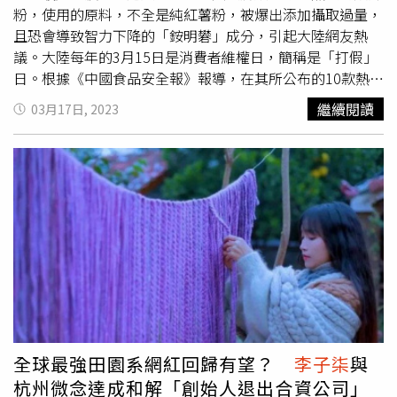
粉，使用的原料，不全是純紅薯粉，被爆出添加攝取過量，
且恐會導致智力下降的「銨明礬」成分，引起大陸網友熱
議。大陸每年的3月15日是消費者維權日，簡稱是「打假」
日。根據《中國食品安全報》報導，在其所公布的10款熱銷
的酸辣粉品牌，抽選了麻六記、
李子柒
、鄒三和、白家陳
繼續閱讀
03月17日, 2023
記、海底撈、豫道、小龍坎、食族人、嗨吃家、自嗨鍋等品
牌進行檢驗，結果發現，麻六記等3種品牌，號稱是正宗、
地道的酸辣粉，不全是用紅薯粉做的。 不但酸辣粉不是全
用紅薯粉製成，相關檢驗更發現，麻六記等3種品牌的酸辣
粉原料中，都添加了銨明礬（硫酸鋁銨），該成分若攝取過
量，會影響鐵、鈣等成分的吸收，導致骨質疏鬆、貧血和干
擾神經細胞的發育；且若在大腦中沉積，易引發老年癡呆、
記憶力減退、智力下降等問題發生。相關陸媒報導更指出，
紅薯和木薯雖都是製作酸辣粉這類澱粉的原料，但純紅薯粉
成本較高，木薯澱粉每噸的售價約是純紅薯粉的一半，所以
有些不肖廠商為了省成本，會用木薯澱粉冒充紅薯澱粉。但
張蘭過去曾在直播中，還攻擊其他不良商家，利用貼標籤的
全球最強田園系網紅回歸有望？
李子柒
與
方式賺快錢，這次相關檢驗跟報導出爐，讓張蘭可以說是被
杭州微念達成和解「創始人退出合資公司」