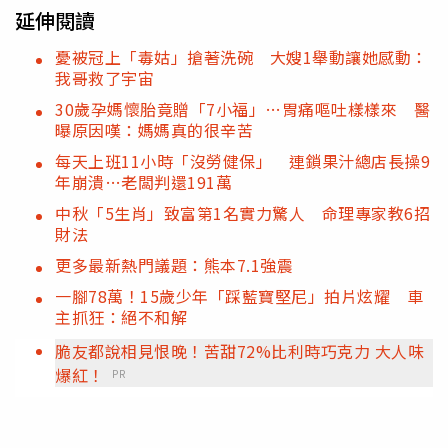
延伸閱讀
憂被冠上「毒姑」搶著洗碗 大嫂1舉動讓她感動：
我哥救了宇宙
30歲孕媽懷胎竟贈「7小福」…胃痛嘔吐樣樣來 醫
曝原因嘆：媽媽真的很辛苦
每天上班11小時「沒勞健保」 連鎖果汁總店長操9
年崩潰…老闆判還191萬
中秋「5生肖」致富第1名實力驚人 命理專家教6招
財法
更多最新熱門議題：熊本7.1強震
一腳78萬！15歲少年「踩藍寶堅尼」拍片炫耀 車
主抓狂：絕不和解
脆友都說相見恨晚！苦甜72%比利時巧克力 大人味
爆紅！
PR