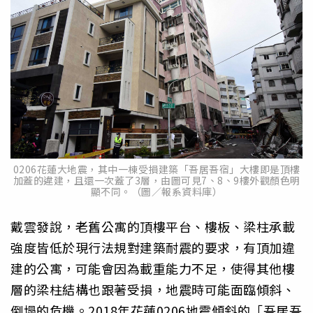
0206花蓮大地震，其中一棟受損建築「吾居吾宿」大樓即是頂樓
加蓋的違建，且還一次蓋了3層，由圖可見7、8、9樓外觀顏色明
顯不同。（圖／報系資料庫）
戴雲發說，老舊公寓的頂樓平台、樓板、梁柱承載
強度皆低於現行法規對建築耐震的要求，有頂加違
建的公寓，可能會因為載重能力不足，使得其他樓
層的梁柱結構也跟著受損，地震時可能面臨傾斜、
倒塌的危機。2018年花蓮0206地震傾斜的「吾居吾