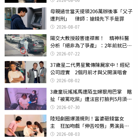
2026-08-06
母親過世當天提領206萬辦後事「父子
遭判刑」 律師：搶錢先下手是罪
2026-08-07
陽交大教授殺害連襟案！ 精神科醫
分析「絕非為了爭產」：2年前就已言
行詭異
2026-07-22
37歲星二代男星驚傳陳屍家中！經紀
公司證實 2個月前才與父開演唱會
2026-08-02
3歲童玩搖搖馬遭陌生婦狠甩巴掌 瞎
扯「被罵吃屎」遭法官打臉判5月須入
監
2026-07-30
陸短劇圈爆潛規則！富婆砸錢當女
主 狂加吻戲「伸舌咬唇」男演員崩
潰
2026-08-03