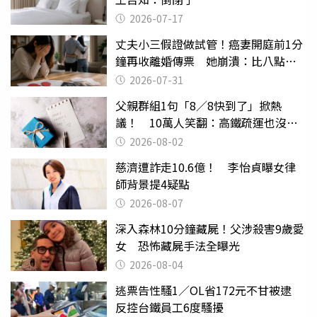
2026-07-17
丈夫小三假證做試管！癌妻開庭前1分
鐘再收離婚傳票 她崩潰：比八點檔
還扯
2026-07-31
父親群組1句「8／8快到了」掀熱
議！ 10萬人笑翻：高鐵疏運也沒列
父親節
2026-08-02
慈濟遭詐走10.6億！ 李怡貞曝女律
師背景提4疑點
2026-08-07
深入森林10分鐘藏屍！父涉殺害9歲愛
女 恐怖藏屍手法全曝光
2026-08-04
逃票告性騷1／OL省172元不甘被逮
反控台鐵員工6度騷擾