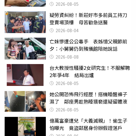
2026-08-05
疑勞資糾紛！新莊好市多前員工持刀
登賣場頂樓 母苦勸急送醫
2026-08-04
亡妹慘遭公公毒手 表姊憶父親節前
夕：小舅舅仍到殯儀館陪她說話
2026-08-08
台大教授性騷擾2女研究生！不服解聘
2年爭4年 結局出爐
2026-08-05
她公開恐怖飛行經歷！搭機睡醒褲子
濕了 鄰座男趁熟睡猥褻還疑留體液
2026-08-05
億萬富豪遭兒「大義滅親」！偷生子
怕曝光 竟盜鄰居身份辦假證落戶