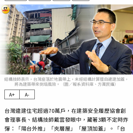
結構技師表示，台灣座落於地震帶上，未經結構計算擅自違建加蓋，
將為建築帶來倒塌風險。（圖／報系資料庫、方萬民攝）
A+
A-
台灣違建住宅超過70萬戶，在建築安全履歷協會創
會理事長、結構技師戴雲發眼中，藏著3顆不定時炸
彈：「陽台外推」「夾層屋」「屋頂加蓋」。「台