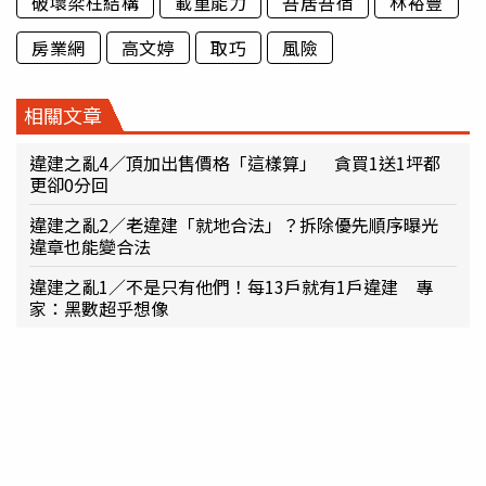
破壞梁柱結構
載重能力
吾居吾宿
林裕豐
房業網
高文婷
取巧
風險
相關文章
違建之亂4／頂加出售價格「這樣算」 貪買1送1坪都
更卻0分回
違建之亂2／老違建「就地合法」？拆除優先順序曝光
違章也能變合法
違建之亂1／不是只有他們！每13戶就有1戶違建 專
家：黑數超乎想像