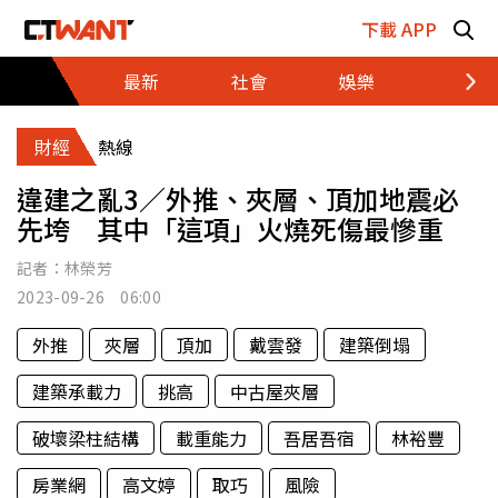
跳至主要內容區塊
下載 APP
最新
社會
娛樂
財經
財經
熱線
違建之亂3／外推、夾層、頂加地震必
先垮 其中「這項」火燒死傷最慘重
記者：
林榮芳
2023-09-26 06:00
外推
夾層
頂加
戴雲發
建築倒塌
建築承載力
挑高
中古屋夾層
破壞梁柱結構
載重能力
吾居吾宿
林裕豐
房業網
高文婷
取巧
風險