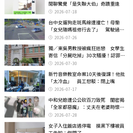
閒聊驚覺「是失聯大伯」奇蹟重逢
2026-07-18
台中女遛狗走斑馬線遭撞亡！母慟
「女兒隨媽祖修行去了」 駕駛過失
致死判9月
2026-07-26
獨／東吳男教授被瘋狂迷戀 女學生
寄信「分屍吃掉」30次騷擾！認罪免
關
2026-07-30
新竹音樂教室命案10天後復課！他批
「太冷血」 員工怒駁：閉上嘴
2026-07-17
中和兒媳遭公公砍百刀致死 閨密揭
「全家都惡魔」：丈夫在老婆時懷孕
摔東西
2026-07-28
女子入住飯店遇停電 摸黑下樓被員
工告知：倒閉了