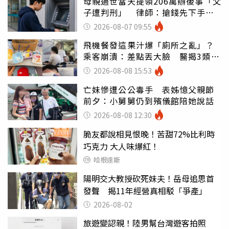
母親過世當天提領206萬辦後事「父
子遭判刑」 律師：搶錢先下手是
罪
2026-08-07 09:55
飛機餐發這果汁爆「廁所之亂」？
乘客崩潰：差點丟大臉 醫揭3類人
別亂喝
2026-08-08 15:53
亡妹慘遭公公毒手 表姊憶父親節
前夕：小舅舅仍到殯儀館陪她說話
2026-08-08 12:30
脆友都說相見恨晚！苦甜72%比利時
巧克力 大人味爆紅！
哈根達斯
陽明交大教授砍死妹夫！岳母追思首
發聲 揭11年經營真相駁「爭產」
2026-08-02
旅遊變認親！陸男幫台灣遊客拍照