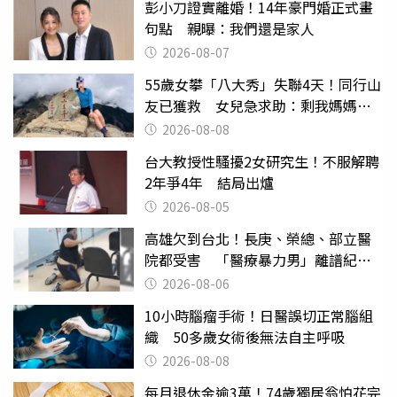
彭小刀證實離婚！14年豪門婚正式畫
句點 親曝：我們還是家人
2026-08-07
55歲女攀「八大秀」失聯4天！同行山
友已獲救 女兒急求助：剩我媽媽還
沒找到
2026-08-08
台大教授性騷擾2女研究生！不服解聘
2年爭4年 結局出爐
2026-08-05
高雄欠到台北！長庚、榮總、部立醫
院都受害 「醫療暴力男」離譜紀錄
曝光
2026-08-06
10小時腦瘤手術！日醫誤切正常腦組
織 50多歲女術後無法自主呼吸
2026-08-08
每月退休金逾3萬！74歲獨居翁怕花完