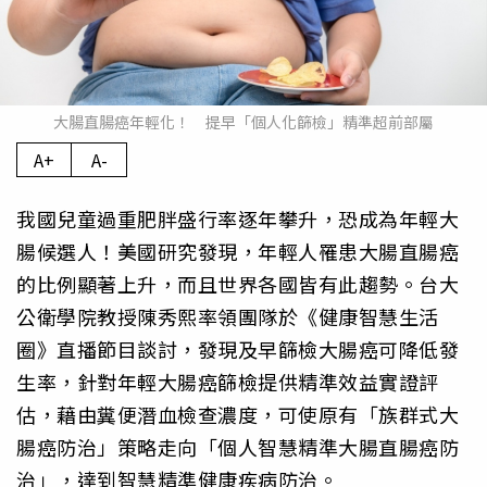
大腸直腸癌年輕化！ 提早「個人化篩檢」精準超前部屬
A+
A-
我國兒童過重肥胖盛行率逐年攀升，恐成為年輕大
腸候選人！美國研究發現，年輕人罹患大腸直腸癌
的比例顯著上升，而且世界各國皆有此趨勢。台大
公衛學院教授陳秀熙率領團隊於《健康智慧生活
圈》直播節目談討，發現及早篩檢大腸癌可降低發
生率，針對年輕大腸癌篩檢提供精準效益實證評
估，藉由糞便潛血檢查濃度，可使原有「族群式大
腸癌防治」策略走向「個人智慧精準大腸直腸癌防
治」，達到智慧精準健康疾病防治。