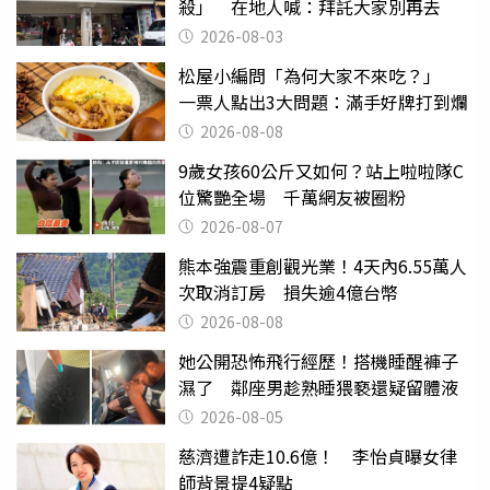
殺」 在地人喊：拜託大家別再去
2026-08-03
松屋小編問「為何大家不來吃？」
一票人點出3大問題：滿手好牌打到爛
2026-08-08
9歲女孩60公斤又如何？站上啦啦隊C
位驚艷全場 千萬網友被圈粉
2026-08-07
熊本強震重創觀光業！4天內6.55萬人
次取消訂房 損失逾4億台幣
2026-08-08
她公開恐怖飛行經歷！搭機睡醒褲子
濕了 鄰座男趁熟睡猥褻還疑留體液
2026-08-05
慈濟遭詐走10.6億！ 李怡貞曝女律
師背景提4疑點