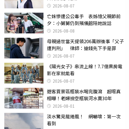
2026-08-07
亡妹慘遭公公毒手 表姊憶父親節前
夕：小舅舅仍到殯儀館陪她說話
2026-08-08
母親過世當天提領206萬辦後事「父子
遭判刑」 律師：搶錢先下手是罪
2026-08-07
《陽光女子》串流上線！7.7億票房電
影在家就能看
2026-08-07
遊客買景區瓶裝水喝完腹瀉 超噁真
相曝！老婦撿空瓶裝河水賣30年
2026-08-01
淡水驚見龍捲風！ 網嚇壞：第一次
看到