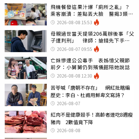
飛機餐發這果汁爆「廁所之亂」？
乘客崩潰：差點丟大臉 醫揭3類人
別亂喝
2026-08-08 15:53
母親過世當天提領206萬辦後事「父
子遭判刑」 律師：搶錢先下手是
罪
2026-08-07 09:55
亡妹慘遭公公毒手 表姊憶父親節
前夕：小舅舅仍到殯儀館陪她說話
2026-08-08 12:30
苦苓喊「唐朝不存在」 網紅批瞎編
歷史：李白、杜甫用鮮卑文寫詩？
2026-08-07
紅肉不是健康殺手！高齡者連吃8週瘦
豬肉 2數值竟下降
2026-08-08