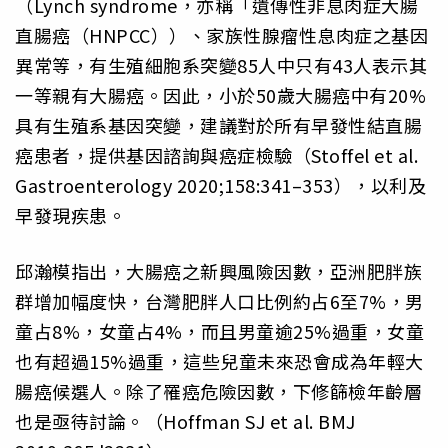
（Lynch syndrome，亦稱「遺傳性非息肉症大腸
直腸癌（HNPCC））、家族性腺瘤性息肉症之基因
異常等，有生殖細胞系突變85人中只有43人表示其
一等親有大腸癌。因此，小於50歲大腸癌中有20%
具有生殖系基因突變，建議對於所有早發性結直腸
癌患者，提供基因諮詢與癌症檢驗（Stoffel et al.
Gastroenterology 2020;158:341–353），以利及
早發現疾患。
邱瀚模指出，大腸癌之新興風險因數，亞洲肥胖族
群增加幅度快，台灣肥胖人口比例約占6至7%，男
童占8%，女童占4%，而且男童逾25%過重，女童
也有超過15%過重，這些兒童未來恐會成為年輕大
腸癌候選人。除了罹癌危險因數，下修篩檢年齡層
也是亟待討論。（Hoffman SJ et al. BMJ