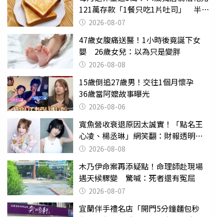
121萬存款「1餐只吃1片吐司」 半年
後暴瘦嚇壞女兒
2026-08-07
47歲女腹痛送醫！1小時後竟誕下女
嬰 26歲女兒：以為只是變胖
2026-08-08
15歲倒追27歲男！交往1個月懷孕
36歲當阿嬤故事曝光
2026-08-06
寬魚營收衰退原因太誠實！「點名王
心凌、楊丞琳」網笑翻：財報透明度
滿分
2026-08-08
木乃伊命案再添疑點！命理師赴現場
遇天候驟變 驚喊：死者還有冤屈
2026-08-07
宜蘭伴手禮名店「開門5分鐘麵包秒