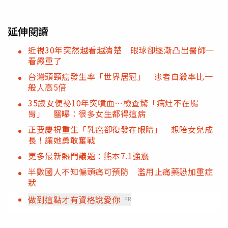
延伸閱讀
近視30年突然越看越清楚 眼球卻逐漸凸出醫師一
看嚴重了
台灣頭頸癌發生率「世界居冠」 患者自殺率比一
般人高5倍
35歲女便祕10年突噴血…檢查驚「病灶不在腸
胃」 醫曝：很多女生都得這病
正要慶祝重生「乳癌卻復發在眼睛」 想陪女兒成
長！讓她勇敢奮戰
更多最新熱門議題：熊本7.1強震
半數國人不知偏頭痛可預防 濫用止痛藥恐加重症
狀
做到這點才有資格說愛你
PR