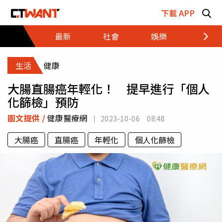
跳至主要內容區塊
下載 APP
最新
社會
娛樂
財經
生活
健康
大腸直腸癌年輕化！ 提早進行「個人
化篩檢」預防
圖文提供 /
健康醫療網
2023-10-06 08:48
大腸癌
直腸癌
年輕化
個人化篩檢