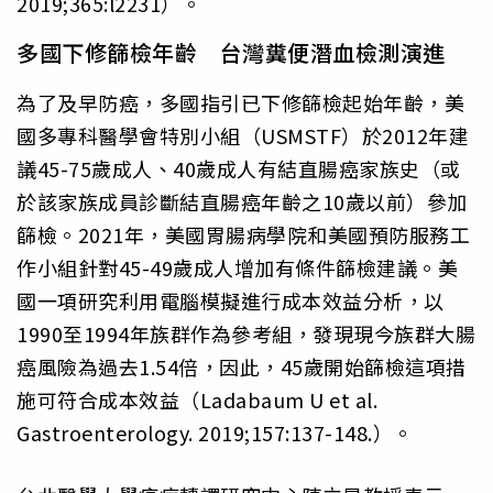
2019;365:l2231）。
多國下修篩檢年齡 台灣糞便潛血檢測演進
為了及早防癌，多國指引已下修篩檢起始年齡，美
國多專科醫學會特別小組（USMSTF）於2012年建
議45-75歲成人、40歲成人有結直腸癌家族史（或
於該家族成員診斷結直腸癌年齡之10歲以前）參加
篩檢。2021年，美國胃腸病學院和美國預防服務工
作小組針對45-49歲成人增加有條件篩檢建議。美
國一項研究利用電腦模擬進行成本效益分析，以
1990至1994年族群作為參考組，發現現今族群大腸
癌風險為過去1.54倍，因此，45歲開始篩檢這項措
施可符合成本效益（Ladabaum U et al.
Gastroenterology. 2019;157:137-148.）。