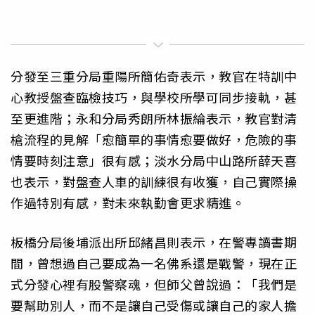
分發至三重分局重陽所簡佑奇表示，教官在特訓中
心教授盤查臨檢技巧，與學校所學可同步接軌，甚
至更進階；永和分局秀朗所林振綸表示，教官對清
槍流程的見解「愈簡單的事情愈要做好，危險的事
情要時刻注意」很有感；淡水分局中山路所薛天喜
也表示，對盤查人車的訓練很有收獲，自己實際操
作過特別有感，對未來執勤會更求精進。
板橋分局後埔派出所邱緒昌則表示，在警專讀書期
間，曾想過自己要成為一名佛系還是戰警，現在正
式分發心裡有股警察魂，但師父曾說過：「我們是
要幫助別人，而不是讓自己受傷或讓自己的家人擔