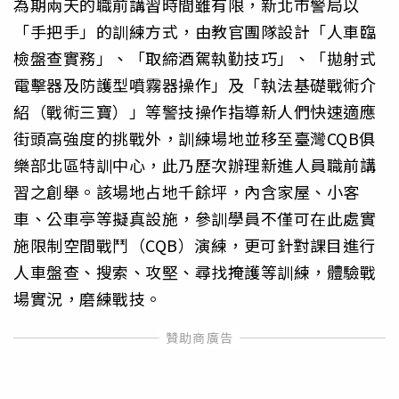
為期兩天的職前講習時間雖有限，新北市警局以
「手把手」的訓練方式，由教官團隊設計「人車臨
檢盤查實務」、「取締酒駕執勤技巧」、「拋射式
電擊器及防護型噴霧器操作」及「執法基礎戰術介
紹（戰術三寶）」等警技操作指導新人們快速適應
街頭高強度的挑戰外，訓練場地並移至臺灣CQB俱
樂部北區特訓中心，此乃歷次辦理新進人員職前講
習之創舉。該場地占地千餘坪，內含家屋、小客
車、公車亭等擬真設施，參訓學員不僅可在此處實
施限制空間戰鬥（CQB）演練，更可針對課目進行
人車盤查、搜索、攻堅、尋找掩護等訓練，體驗戰
場實況，磨練戰技。