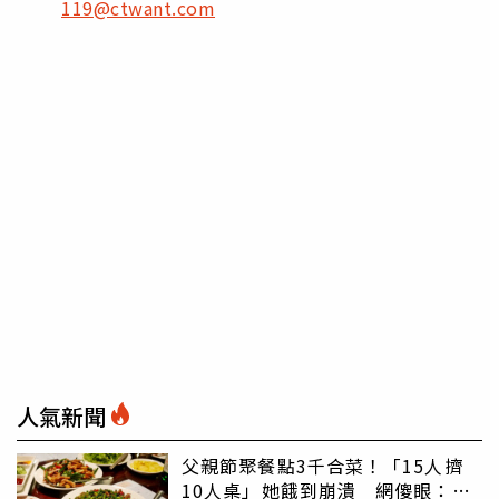
119@ctwant.com
人氣新聞
父親節聚餐點3千合菜！「15人擠
10人桌」她餓到崩潰 網傻眼：讓