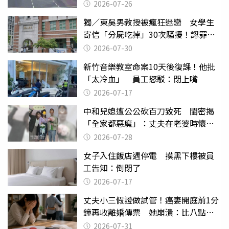
致死判9月
2026-07-26
獨／東吳男教授被瘋狂迷戀 女學生
寄信「分屍吃掉」30次騷擾！認罪免
關
2026-07-30
新竹音樂教室命案10天後復課！他批
「太冷血」 員工怒駁：閉上嘴
2026-07-17
中和兒媳遭公公砍百刀致死 閨密揭
「全家都惡魔」：丈夫在老婆時懷孕
摔東西
2026-07-28
女子入住飯店遇停電 摸黑下樓被員
工告知：倒閉了
2026-07-17
丈夫小三假證做試管！癌妻開庭前1分
鐘再收離婚傳票 她崩潰：比八點檔
還扯
2026-07-31