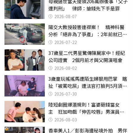
母親過世當天提領206萬辦後事「父子
遭判刑」 律師：搶錢先下手是罪
2026-08-07
陽交大教授殺害連襟案！ 精神科醫
分析「絕非為了爭產」：2年前就已言
行詭異
2026-07-22
37歲星二代男星驚傳陳屍家中！經紀
公司證實 2個月前才與父開演唱會
2026-08-02
3歲童玩搖搖馬遭陌生婦狠甩巴掌 瞎
扯「被罵吃屎」遭法官打臉判5月須入
監
2026-07-30
陸短劇圈爆潛規則！富婆砸錢當女
主 狂加吻戲「伸舌咬唇」男演員崩
潰
2026-08-03
香車美人1／彭彭海邊秘境外拍 男伴