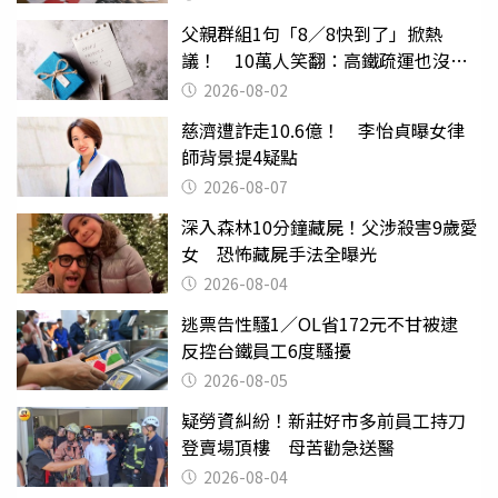
父親群組1句「8／8快到了」掀熱
議！ 10萬人笑翻：高鐵疏運也沒列
父親節
2026-08-02
慈濟遭詐走10.6億！ 李怡貞曝女律
師背景提4疑點
2026-08-07
深入森林10分鐘藏屍！父涉殺害9歲愛
女 恐怖藏屍手法全曝光
2026-08-04
逃票告性騷1／OL省172元不甘被逮
反控台鐵員工6度騷擾
2026-08-05
疑勞資糾紛！新莊好市多前員工持刀
登賣場頂樓 母苦勸急送醫
2026-08-04