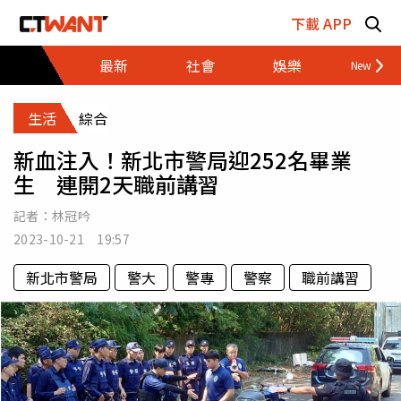
跳至主要內容區塊
下載 APP
最新
社會
娛樂
財經
生活
綜合
新血注入！新北市警局迎252名畢業
生 連開2天職前講習
記者：
林冠吟
2023-10-21 19:57
新北市警局
警大
警專
警察
職前講習