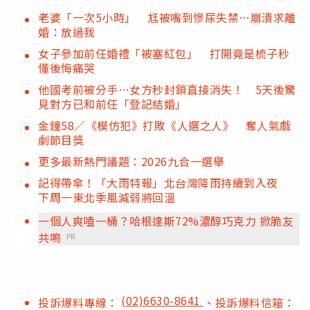
老婆「一次5小時」 尪被嘴到慘尿失禁…崩潰求離
婚：放過我
女子參加前任婚禮「被塞紅包」 打開竟是梳子秒
懂後悔痛哭
他國考前被分手…女方秒封鎖直接消失！ 5天後驚
見對方已和前任「登記結婚」
金鐘58／《模仿犯》打敗《人選之人》 奪人氣戲
劇節目獎
更多最新熱門議題：2026九合一選舉
記得帶傘！「大雨特報」北台灣降雨持續到入夜
下周一東北季風減弱將回溫
一個人爽嗑一桶？哈根達斯72%濃醇巧克力 掀脆友
共鳴
PR
(02)6630-8641
投訴爆料專線：
、投訴爆料信箱：