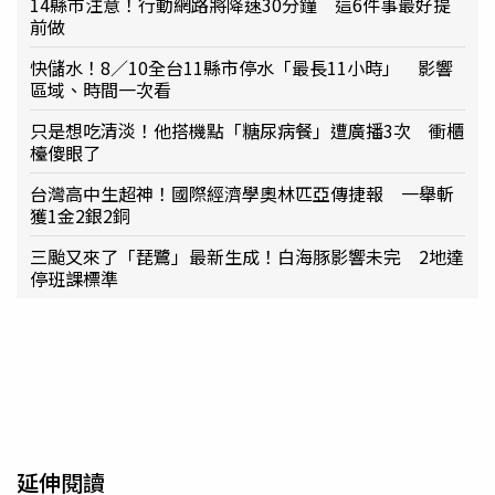
14縣市注意！行動網路將降速30分鐘 這6件事最好提
前做
快儲水！8／10全台11縣市停水「最長11小時」 影響
區域、時間一次看
只是想吃清淡！他搭機點「糖尿病餐」遭廣播3次 衝櫃
檯傻眼了
台灣高中生超神！國際經濟學奧林匹亞傳捷報 一舉斬
獲1金2銀2銅
三颱又來了「琵鷺」最新生成！白海豚影響未完 2地達
停班課標準
延伸閱讀