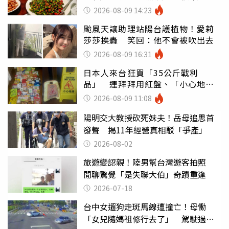
店家看笑話
2026-08-09 14:23
颱風天讓助理站陽台護植物！愛莉
莎莎挨轟 笑回：他不會被吹出去
2026-08-09 16:31
日本人來台狂買「35公斤戰利
品」 連拜拜用紅盤、「小心地
滑」告示牌也帶回家
2026-08-09 11:08
陽明交大教授砍死妹夫！岳母追思首
發聲 揭11年經營真相駁「爭產」
2026-08-02
旅遊變認親！陸男幫台灣遊客拍照
閒聊驚覺「是失聯大伯」奇蹟重逢
2026-07-18
台中女遛狗走斑馬線遭撞亡！母慟
「女兒隨媽祖修行去了」 駕駛過失