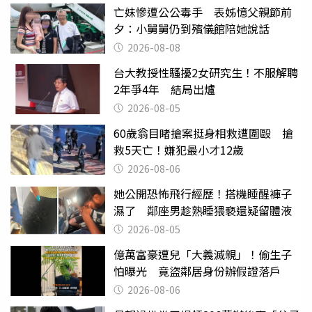
亡妹慘遭公公毒手 表姊憶父親節前
夕：小舅舅仍到殯儀館陪她說話
2026-08-08
台大教授性騷擾2女研究生！不服解聘
2年爭4年 結局出爐
2026-08-05
60歲翁目睹搶案挺身相救遭圍毆 搶
救5天亡！嫌犯最小才12歲
2026-08-06
她公開恐怖飛行經歷！搭機睡醒褲子
濕了 鄰座男趁熟睡猥褻還疑留體液
2026-08-05
億萬富豪遭兒「大義滅親」！偷生子
怕曝光 竟盜鄰居身份辦假證落戶
2026-08-06