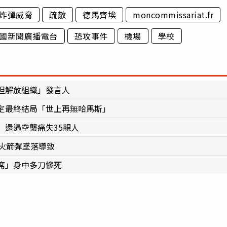
炸彈威脅
疏散
德馬齊埃
moncommissariat.fr
國新聞廣播電台
恐攻事件
機場
學校
坦解放組織」發言人
定最終結局「世上再無哈馬斯」
 還遇空襲痛失35親人
火箭彈墜落導致
席」身中多刀慘死