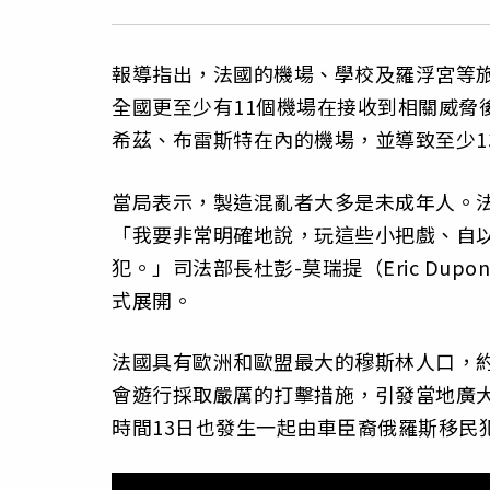
報導指出，法國的機場、學校及羅浮宮等旅
全國更至少有11個機場在接收到相關威脅
希茲、布雷斯特在內的機場，並導致至少1
當局表示，製造混亂者大多是未成年人。法國交
「我要非常明確地說，玩這些小把戲、自
犯。」司法部長杜彭-莫瑞提（Eric Dupo
式展開。
法國具有歐洲和歐盟最大的穆斯林人口，約
會遊行採取嚴厲的打擊措施，引發當地廣大
時間13日也發生一起由車臣裔俄羅斯移民