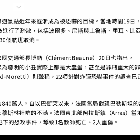
遊景點近年來逐漸成為被恐嚇的目標。當地時間19日
後進行了疏散，包括波爾多、尼斯與土魯斯、里耳、比
30個航班取消。
通部長博納（ClémentBeaune）20日也指出，
以為聰明的小丑實際上都是大蠢蛋，甚至是罪刑重大的
nd-Moretti）則聲稱，22項針對炸彈恐嚇事件的調查已
840萬人。自以巴衝突以來，法國當局對親巴勒斯坦的
穆斯林社群的不滿。法國東北部阿拉斯鎮（Arras）當
犯下的恐攻事件，導致1名教師死亡、2人重傷。