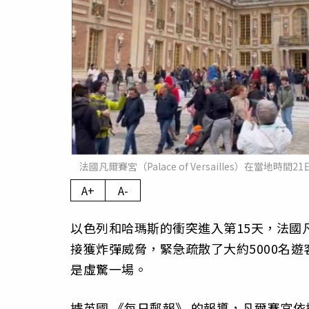
法國凡爾賽宮（Palace of Versailles）在
A+
A-
以色列和哈瑪斯的衝突進入第15天，法國凡爾賽宮（
接獲炸彈威脅，緊急疏散了大約5000名
是虛驚一場。
據英國
《每日郵報》
的報導，凡爾賽宮依據法