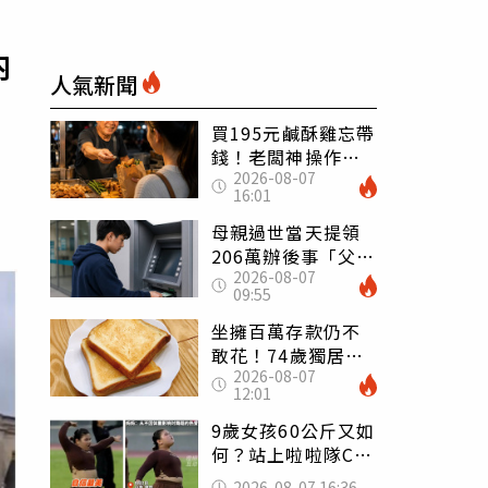
內
人氣新聞
買195元鹹酥雞忘帶
錢！老闆神操作
2026-08-07
「倒找5元」 全網
16:01
看哭：這就是台灣
母親過世當天提領
206萬辦後事「父子
2026-08-07
遭判刑」 律師：
09:55
搶錢先下手是罪
坐擁百萬存款仍不
敢花！74歲獨居翁
2026-08-07
「1餐只吃1片吐
12:01
司」 半年後暴瘦
嚇壞女兒
9歲女孩60公斤又如
何？站上啦啦隊C位
驚艷全場 千萬網
2026-08-07 16:36