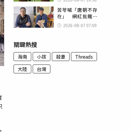
友被圈粉
苦苓喊「唐朝不存
在」 網紅批瞎編
歷史：李白、杜甫
2026-08-07 07:09
用鮮卑文寫詩？
關鍵熱搜
海南
小孩
殺妻
Threads
大陸
台灣
）
度
只
的