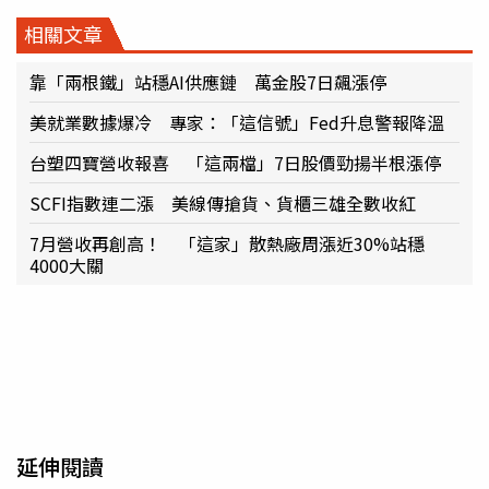
相關文章
靠「兩根鐵」站穩AI供應鏈 萬金股7日飆漲停
美就業數據爆冷 專家：「這信號」Fed升息警報降溫
台塑四寶營收報喜 「這兩檔」7日股價勁揚半根漲停
SCFI指數連二漲 美線傳搶貨、貨櫃三雄全數收紅
7月營收再創高！ 「這家」散熱廠周漲近30%站穩
4000大關
延伸閱讀