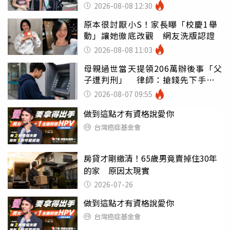
2026-08-08 12:30
原本很討厭小S！家長曝「校慶1舉
動」讓她徹底改觀 網友洗版認證
2026-08-08 11:03
母親過世當天提領206萬辦後事「父
子遭判刑」 律師：搶錢先下手是
罪
2026-08-07 09:55
做到這點才有資格說愛你
台灣癌症基金會
房貸才剛繳清！65歲男竟賣掉住30年
的家 原因太現實
2026-07-26
做到這點才有資格說愛你
台灣癌症基金會