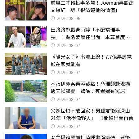
前員工才轉投李多慧！Joeman再談建
文爆紅 認「很清楚他的價值」
2026-08-06
田路路怒轟曹雨婷「不配當理事
長」！點名姜厚任出面 本尊首度回
應了
2026-08-07
《陽光女子》串流上線！7.7億票房電
影在家就能看
2026-08-07
木乃伊命案再添疑點！命理師赴現場
遇天候驟變 驚喊：死者還有冤屈
2026-08-07
父逝世也不敢回家！男殺友後躲深山
21年「活得像野人」 1關鍵出面自首
2026-08-07
女主播鏡頭前打瞌睡畫面瘋傳 背後