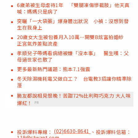
6歲弟被生母虐待1年 「雙腿凍傷慘截肢」他天真
喊：媽媽只是病了
突曬「一大袋藥」爆身體出狀況 小禎：沒想到發
生在我身上
20歲女大生被包養月入10萬…開雙B炫富拍婚紗
正宮氣炸差點流產
孝順兒子帶媽看病總被嫌「沒本事」 醫生嘆：父
母過世家也散了
更多最新熱門議題：熊本7.1強震
冬天除濕機耗電又做白工？ 台電教3招讓你精準除
溼
脆友都說相見恨晚！苦甜72%比利時巧克力 大人味
爆紅！
PR
(02)6630-8641
投訴爆料專線：
、投訴爆料信箱：
119@ctwant.com