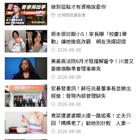
做到這點才有資格說愛你
台灣癌症基金會
原本很討厭小S！家長曝「校慶1舉
動」讓她徹底改觀 網友洗版認證
2026-08-08
美最高法院6月才阻擋解雇令！川普又
要撤換聯準會理事庫克
2026-08-08
宏碁發重訊！辭任兆基董事長並撤出
經營：發現內部管理缺失
2026-08-08
煮菜遭婆婆關火還一路追罵！丈夫只
回「媽媽老了」勸她別計較 人妻超
崩潰：我像台傭
2026-08-08