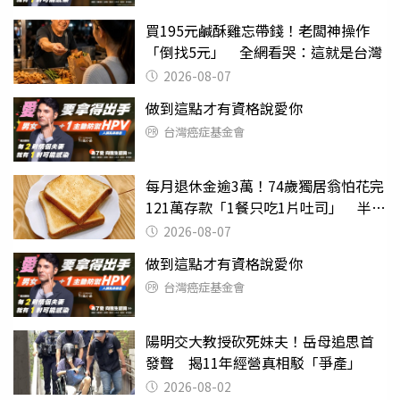
買195元鹹酥雞忘帶錢！老闆神操作
「倒找5元」 全網看哭：這就是台灣
2026-08-07
做到這點才有資格說愛你
台灣癌症基金會
每月退休金逾3萬！74歲獨居翁怕花完
121萬存款「1餐只吃1片吐司」 半年
後暴瘦嚇壞女兒
2026-08-07
做到這點才有資格說愛你
台灣癌症基金會
陽明交大教授砍死妹夫！岳母追思首
發聲 揭11年經營真相駁「爭產」
2026-08-02