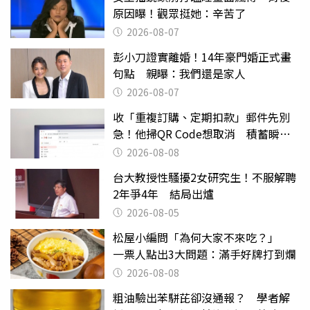
原因曝！觀眾挺她：辛苦了
2026-08-07
彭小刀證實離婚！14年豪門婚正式畫
句點 親曝：我們還是家人
2026-08-07
收「重複訂購、定期扣款」郵件先別
急！他掃QR Code想取消 積蓄瞬間
蒸發
2026-08-08
台大教授性騷擾2女研究生！不服解聘
2年爭4年 結局出爐
2026-08-05
松屋小編問「為何大家不來吃？」
一票人點出3大問題：滿手好牌打到爛
2026-08-08
粗油驗出苯駢芘卻沒通報？ 學者解