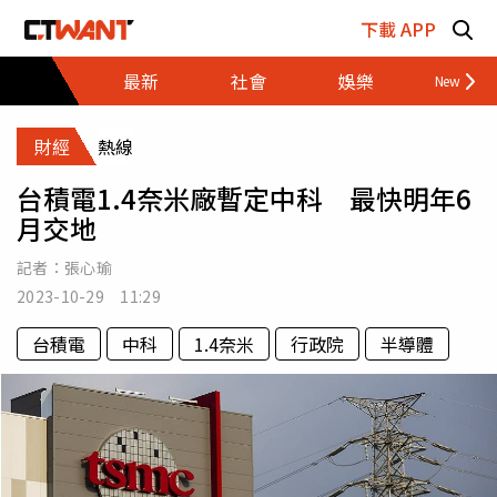
跳至主要內容區塊
下載 APP
最新
社會
娛樂
財經
財經
熱線
台積電1.4奈米廠暫定中科 最快明年6
月交地
記者：
張心瑜
2023-10-29 11:29
台積電
中科
1.4奈米
行政院
半導體