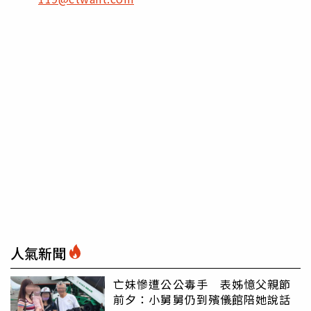
人氣新聞
亡妹慘遭公公毒手 表姊憶父親節
前夕：小舅舅仍到殯儀館陪她說話