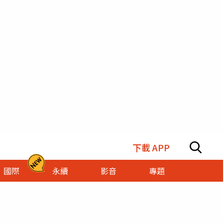
下載 APP
國際
永續
影音
專題