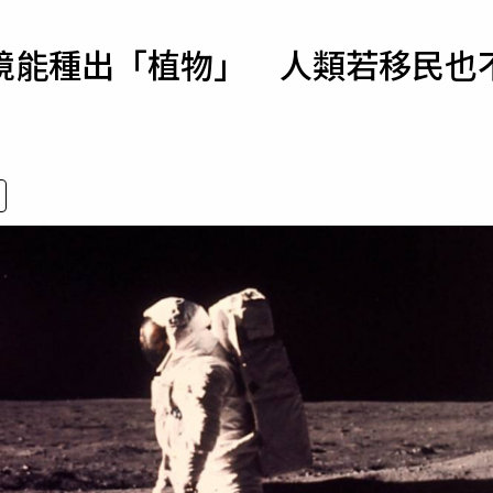
寵物
境能種出「植物」 人類若移民也
運勢
運動
梅酒