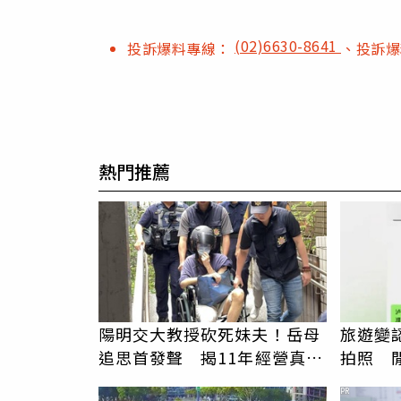
(02)6630-8641
投訴爆料專線：
、投訴
熱門推薦
陽明交大教授砍死妹夫！岳母
旅遊變
追思首發聲 揭11年經營真相
拍照 
駁「爭產」
伯」奇
PR