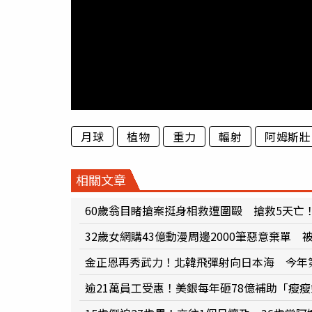
月球
植物
重力
輻射
阿姆斯壯
相關文章
60歲翁目睹搶案挺身相救遭圍毆 搶救5天亡
32歲女網購43億動漫周邊2000筆惡意棄單
金正恩再秀武力！北韓飛彈射向日本海 今年
逾21萬員工受惠！美銀每年砸78億補助「瘦