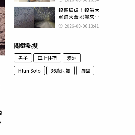
暴力男」離譜紀錄
蝗害肆虐！蝗蟲大
曝光
軍鋪天蓋地襲來宛
如末日 網驚：聖
2026-08-06 13:41
經十災
關鍵熱搜
男子
車上住宿
澳洲
Hlun Solo
36歲阿嬤
圍毆
種
致
心