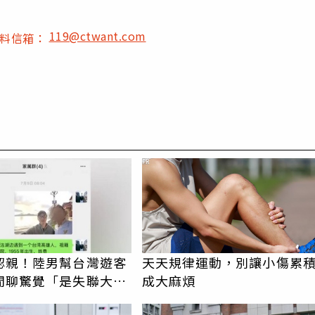
119@ctwant.com
爆料信箱：
PR
認親！陸男幫台灣遊客
天天規律運動，別讓小傷累
閒聊驚覺「是失聯大
成大麻煩
蹟重逢