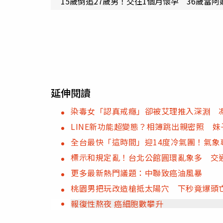
15歲倒追27歲男！交往1個月懷孕 36歲當
延伸閱讀
染毒女「認真戒癮」卻被艾理推入深淵 
LINE新功能超變態？相簿跳出親密照 
全台最快「這時間」迎14度冷氣團！氣象
標示和規定亂！台北公館圓環亂象多 交
更多最新熱門議題：中聯致癌油風暴
桃園男把玩改造槍抵太陽穴 下秒竟爆頭
報復性熬夜 癌細胞數攀升