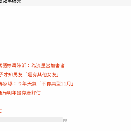
阿嬤故事曝光
馮語婷轟陳沂：為流量當加害者
妹子才知男友「還有其他女友」
專家曝：今年天氣「不像典型11月」
通局明年提存廢評估
亡
PR