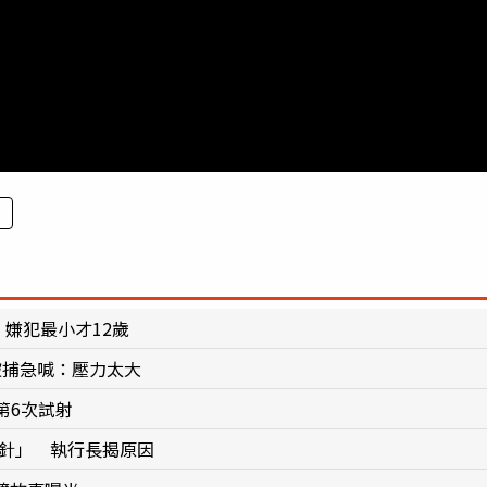
！嫌犯最小才12歲
 被捕急喊：壓力太大
第6次試射
瘦針」 執行長揭原因