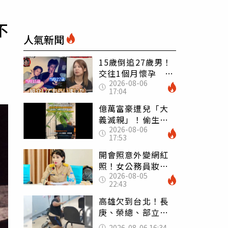
不
人氣新聞
15歲倒追27歲男！
交往1個月懷孕 36
2026-08-06
歲當阿嬤故事曝光
17:04
億萬富豪遭兒「大
義滅親」！偷生子
2026-08-06
怕曝光 竟盜鄰居
17:53
身份辦假證落戶
開會照意外變網紅
照！女公務員妝容
2026-08-05
掀2千則留言 本人
22:43
怒嗆：化妝有錯嗎
高雄欠到台北！長
庚、榮總、部立醫
院都受害 「醫療
2026-08-06 16:34