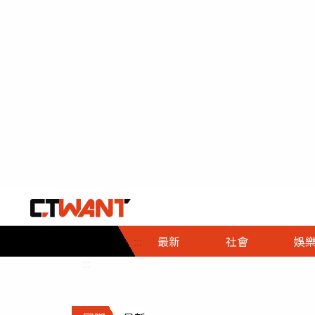
社會首頁
娛樂首頁
財經首頁
政
:::
最新
社會
娛
時事
即時
熱線
:::
直擊
大條
人物
調查
專題
３Ｃ