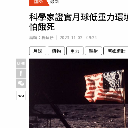
國際
最新
人物
汽車
科學家證實月球低重力環
專欄
怕餓死
房產新勢力
編輯：
楊絜伃
2023-11-02 09:24
月球
植物
重力
輻射
阿姆斯壯
Next