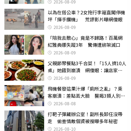
2026-08-09
以為在搭公車？2女拖行李箱直闖停機
坪「揮手攔機」 荒謬影片曝網傻眼
2026-08-09
「陪我去散心」竟是不歸路！百萬網
紅雅典娜失蹤3年 驚傳遭綁架滅口
2026-08-09
父親節聚餐點3千合菜！「15人擠10人
桌」她餓到崩潰 網傻眼：讓店家看
笑話
2026-08-09
飛機餐發這果汁爆「廁所之亂」？乘
客崩潰：差點丟大臉 醫揭3類人別亂
喝
2026-08-08
打靶子彈藏辦公室！副所長卸任沒帶
走 偷查情敵個資被搜曝多年秘密
2026-08-10