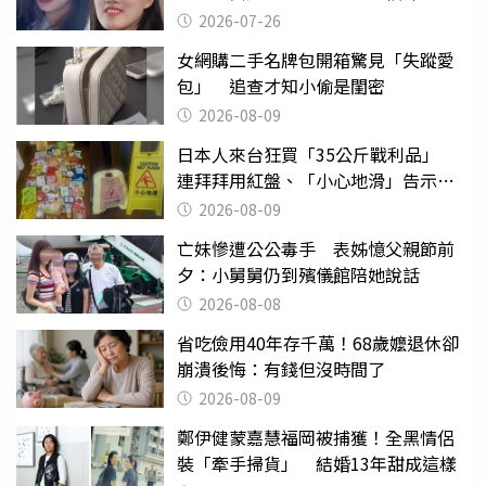
2026-07-26
女網購二手名牌包開箱驚見「失蹤愛
包」 追查才知小偷是閨密
2026-08-09
日本人來台狂買「35公斤戰利品」
連拜拜用紅盤、「小心地滑」告示牌
也帶回家
2026-08-09
亡妹慘遭公公毒手 表姊憶父親節前
夕：小舅舅仍到殯儀館陪她說話
2026-08-08
省吃儉用40年存千萬！68歲嬤退休卻
崩潰後悔：有錢但沒時間了
2026-08-09
鄭伊健蒙嘉慧福岡被捕獲！全黑情侶
裝「牽手掃貨」 結婚13年甜成這樣