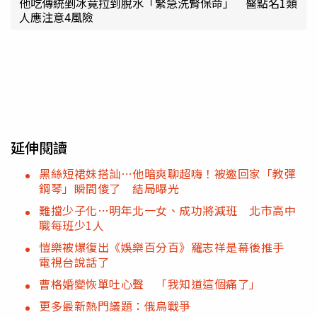
他吃傳統剉冰竟拉到脫水「緊急洗腎保命」 醫點名1類
人應注意4風險
延伸閱讀
黑絲短裙妹搭訕…他暗爽聊超嗨！被邀回家「教彈
鋼琴」瞬間傻了 結局曝光
難擋少子化…明年北一女、成功將減班 北市高中
職每班少1人
愷樂被爆復出《娛樂百分百》羅志祥是幕後推手
電視台說話了
曹格婚變恢單吐心聲 「我知道這個痛了」
更多最新熱門議題：俄烏戰爭