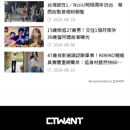
台灣感性1／NiziU時隔兩年訪台 華
西街取景吸粉朝聖
2026-08-10
15歲倒追27歲男！交往1個月懷孕
36歲當阿嬤故事曝光
2026-08-06
47歲背影被誤認剛畢業！KIMIKO親揭
真實體重網驚呆：這身材居然快60公
斤？
2026-08-10
Recommended by