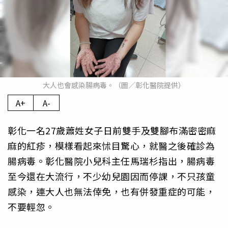
大人也會感染腸病毒。（圖／彰化醫院提供）
A+
A-
彰化一名27歲蕭姓女子日前雙手及雙腳布滿密密麻
麻的紅疹，模樣看起來怵目驚心，就醫之後確診為
腸病毒。彰化醫院小兒科主任馬瑞杉指出，腸病毒
至今還在大流行，不少幼兒園因而停課，不只孩童
感染，連大人也無法倖免，也有併發重症的可能，
不要輕忽。