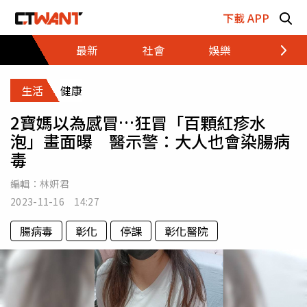
跳至主要內容區塊
下載 APP
最新
社會
娛樂
財經
生活
健康
2寶媽以為感冒…狂冒「百顆紅疹水
泡」畫面曝 醫示警：大人也會染腸病
毒
編輯：
林姸君
2023-11-16 14:27
腸病毒
彰化
停課
彰化醫院