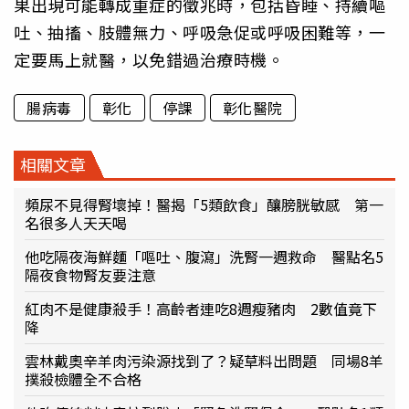
果出現可能轉成重症的徵兆時，包括昏睡、持續嘔
吐、抽搐、肢體無力、呼吸急促或呼吸困難等，一
定要馬上就醫，以免錯過治療時機。
腸病毒
彰化
停課
彰化醫院
相關文章
頻尿不見得腎壞掉！醫揭「5類飲食」釀膀胱敏感 第一
名很多人天天喝
他吃隔夜海鮮麵「嘔吐、腹瀉」洗腎一週救命 醫點名5
隔夜食物腎友要注意
紅肉不是健康殺手！高齡者連吃8週瘦豬肉 2數值竟下
降
雲林戴奧辛羊肉污染源找到了？疑草料出問題 同場8羊
撲殺檢體全不合格