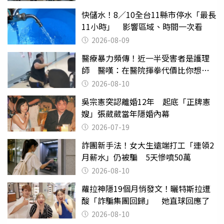
快儲水！8／10全台11縣市停水「最長
11小時」 影響區域、時間一次看
2026-08-09
醫療暴力頻傳！近一半受害者是護理
師 醫嘆：在醫院揮拳代價比你想像
的還要大
2026-08-10
吳宗憲突認離婚12年 起底「正牌憲
嫂」張葳葳當年隱婚內幕
2026-07-19
詐團新手法！女大生遠端打工「連領2
月薪水」仍被騙 5天慘噴50萬
2026-08-10
蘿拉神隱19個月悄發文！曬特斯拉遭
酸「詐騙集團回歸」 她直球回應了
2026-08-10