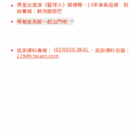
男星出道演《籃球火》模樣曝…15年後長這樣 粉
絲驚喊：鮮肉變歐巴
帶著皮克敏一起出門吧
PR
(02)6630-8641
投訴爆料專線：
、投訴爆料信箱：
119@ctwant.com