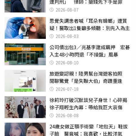
遭判刑」 律師：搶錢先下手是罪
2026-08-07
思覺失調患者喊「耳朵有蟑螂」遭質
疑！醫取出1隻籲多傾聽：別先入為主
2026-08-03
公司債出包3／兆基李建成羈押 宏碁
入主48小時閃退「不接盤」風暴
2026-08-10
旅遊變認親！陸男幫台灣遊客拍照
閒聊驚覺「是失聯大伯」奇蹟重逢
2026-07-18
徐莉玲打破沉默談兒子身世！心碎揭
徐子翔輕生內幕：帶給我巨大哀傷
2026-08-08
24歲女做正顎手術變「地包天」鞋拔
子臉 醫竟喊：我喜歡，比較洋氣