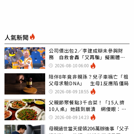
人氣新聞
公司債出包2／李建成辯未參與財
務 自救會轟「又再騙」擬團體訴
訟
2026-08-10 06:00
陪伴8年竟非親孫？兒子車禍亡「祖
父母求驗DNA」 生母1反應陷僵局
2026-08-09 18:55
父親節聚餐點3千合菜！「15人擠
10人桌」她餓到崩潰 網傻眼：讓
店家看笑話
2026-08-09 14:23
母親過世當天提領206萬辦後事「父子