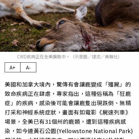
CWD疾病正在全美擴散中。（示意圖／達志／美聯社）
A+
A-
美國和加拿大境內，驚傳有會讓鹿變成「殭屍」的
致命疾病正在肆虐，專家指出，這種俗稱為「狂鹿
症」的疾病，感染後可能會讓鹿隻出現跌倒、無精
打采和神經系統症狀，畫面有如電影《屍速列車》
場景，全美已有31個州的鹿類，遭到這種疾病感
染，如今連黃石公園(Yellowstone National Park)