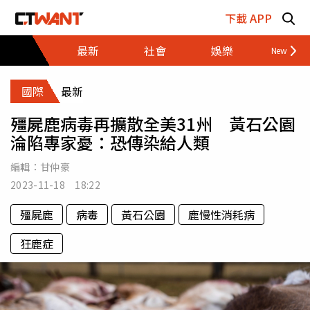
跳至主要內容區塊
下載 APP
最新
社會
娛樂
財經
國際
最新
殭屍鹿病毒再擴散全美31州 黃石公園
淪陷專家憂：恐傳染給人類
編輯：
甘仲豪
2023-11-18 18:22
殭屍鹿
病毒
黃石公園
鹿慢性消耗病
狂鹿症