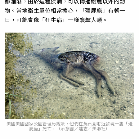
都淪陷，由於這種疾病，可以傳播給鹿以外的動
物。當地衛生單位相當擔心，「殭屍鹿」有朝一
日，可能會像「狂牛病」一樣襲擊人類。
美國美國國家公園管理局說法，他們在黃石湖附近發現一隻「殭
屍鹿」死亡。（示意圖／達志／美聯社）