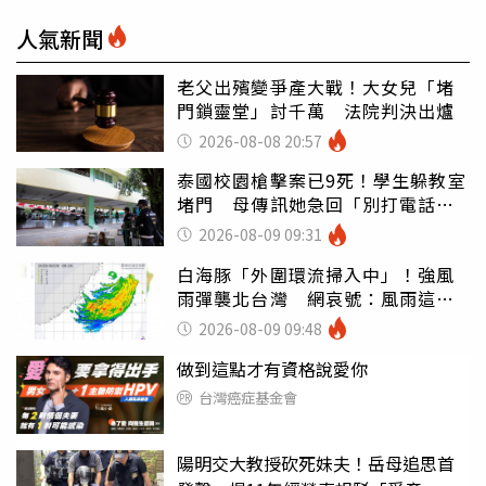
人氣新聞
老父出殯變爭產大戰！大女兒「堵
門鎖靈堂」討千萬 法院判決出爐
2026-08-08 20:57
泰國校園槍擊案已9死！學生躲教室
堵門 母傳訊她急回「別打電話怕
鈴響」
2026-08-09 09:31
白海豚「外圍環流掃入中」！強風
雨彈襲北台灣 網哀號：風雨這麼
大還不放假
2026-08-09 09:48
做到這點才有資格說愛你
台灣癌症基金會
陽明交大教授砍死妹夫！岳母追思首