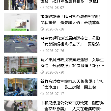
發聲 揭11年經營真相駁「爭產」
2026-08-02
旅遊變認親！陸男幫台灣遊客拍照
閒聊驚覺「是失聯大伯」奇蹟重逢
2026-07-18
台中女遛狗走斑馬線遭撞亡！母慟
「女兒隨媽祖修行去了」 駕駛過失
致死判9月
2026-07-26
獨／東吳男教授被瘋狂迷戀 女學生
寄信「分屍吃掉」30次騷擾！認罪免
關
2026-07-30
新竹音樂教室命案10天後復課！他批
「太冷血」 員工怒駁：閉上嘴
2026-07-17
中和兒媳遭公公砍百刀致死 閨密揭
「全家都惡魔」：丈夫在老婆時懷孕