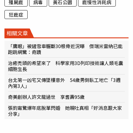
殭屍鹿
病毒
黃石公園
鹿慢性消耗病
狂鹿症
相關文章
「鷹眼」被鏟雪車輾斷30根骨近況曝 傑瑞米雷納已能
跑跳網驚：奇蹟
治癒禿頭的希望來了 科學家用3D列印技術讓人類毛囊
細胞生長
台北第一凶宅又傳墜樓意外 54歲男倒臥工地亡「3週
內第3人」
奇美創辦人許文龍過世 享耆壽95歲
張鈞甯驚爆年底脫單閃婚 她親吐真相「好消息跟大家
分享」