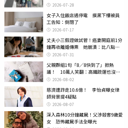
摔東西
2026-07-28
女子入住飯店遇停電 摸黑下樓被員
工告知：倒閉了
2026-07-17
丈夫小三假證做試管！癌妻開庭前1分
鐘再收離婚傳票 她崩潰：比八點檔
還扯
2026-07-31
父親群組1句「8／8快到了」掀熱
議！ 10萬人笑翻：高鐵疏運也沒列
父親節
2026-08-02
慈濟遭詐走10.6億！ 李怡貞曝女律
師背景提4疑點
2026-08-07
深入森林10分鐘藏屍！父涉殺害9歲愛
女 恐怖藏屍手法全曝光