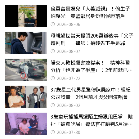
億萬富豪遭兒「大義滅親」！偷生子
怕曝光 竟盜鄰居身份辦假證落戶
2026-08-06
母親過世當天提領206萬辦後事「父子
遭判刑」 律師：搶錢先下手是罪
2026-08-07
陽交大教授殺害連襟案！ 精神科醫
分析「絕非為了爭產」：2年前就已言
行詭異
2026-07-22
37歲星二代男星驚傳陳屍家中！經紀
公司證實 2個月前才與父開演唱會
2026-08-02
3歲童玩搖搖馬遭陌生婦狠甩巴掌 瞎
扯「被罵吃屎」遭法官打臉判5月須入
監
2026-07-30