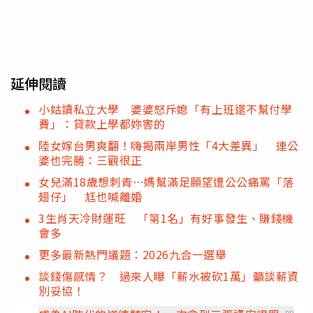
延伸閱讀
小姑讀私立大學 婆婆怒斥媳「有上班還不幫付學
費」：貸款上學都妳害的
陸女嫁台男爽翻！嗨揭兩岸男性「4大差異」 連公
婆也完勝：三觀很正
女兒滿18歲想刺青…媽幫滿足願望遭公公痛罵「落
翅仔」 尪也喊離婚
3生肖天冷財運旺 「第1名」有好事發生、賺錢機
會多
更多最新熱門議題：2026九合一選舉
談錢傷感情？ 過來人曝「薪水被砍1萬」籲談薪資
別妥協！