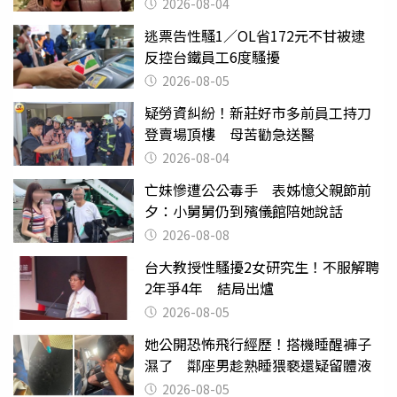
2026-08-04
逃票告性騷1／OL省172元不甘被逮
反控台鐵員工6度騷擾
2026-08-05
疑勞資糾紛！新莊好市多前員工持刀
登賣場頂樓 母苦勸急送醫
2026-08-04
亡妹慘遭公公毒手 表姊憶父親節前
夕：小舅舅仍到殯儀館陪她說話
2026-08-08
台大教授性騷擾2女研究生！不服解聘
2年爭4年 結局出爐
2026-08-05
她公開恐怖飛行經歷！搭機睡醒褲子
濕了 鄰座男趁熟睡猥褻還疑留體液
2026-08-05