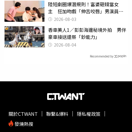
陸短劇圈爆潛規則！富婆砸錢當女
主 狂加吻戲「伸舌咬唇」男演員崩
潰
2026-08-03
香車美人1／彭彭海邊秘境外拍 男伴
豪車接送還祭「鈔能力」
2026-08-04
Recommended by
關於CTWANT
聯繫&爆料
隱私權政策
發燒熱搜