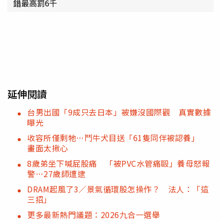
錯最高罰6千
延伸閱讀
台男出國「9成只去日本」被嫌沒國際觀 真實數據
曝光
收容所僅剩牠…鬥牛犬目送「61隻同伴被認養」
畫面太揪心
8歲弟坐下喊屁股痛 「被PVC水管痛毆」養母怒報
警…27歲師遭逮
DRAM起風了3／景氣循環股怎操作？ 法人：「這
三招」
更多最新熱門議題：2026九合一選舉