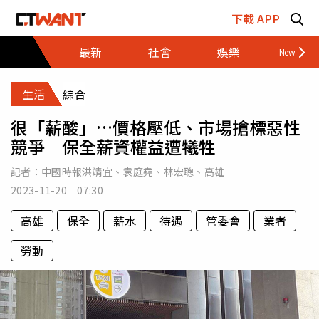
跳至主要內容區塊
下載 APP
最新
社會
娛樂
財經
生活
綜合
很「薪酸」…價格壓低、市場搶標惡性
競爭 保全薪資權益遭犧牲
記者：
中國時報洪靖宜
、
袁庭堯
、
林宏聰
、
高雄
2023-11-20 07:30
高雄
保全
薪水
待遇
管委會
業者
勞動