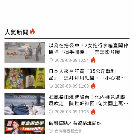
人氣新聞
以為在搭公車？2女拖行李箱直闖停
機坪「揮手攔機」 荒謬影片曝網
傻眼
2026-08-09 12:54
日本人來台狂買「35公斤戰利
品」 連拜拜用紅盤、「小心地
滑」告示牌也帶回家
2026-08-09 11:08
狂風暴雨灌進陽台！他內褲竟遭颱
風吹走 陳世軒神回1句笑翻上萬網
友
2026-08-09 13:26
做到這點才有資格說愛你
台灣癌症基金會