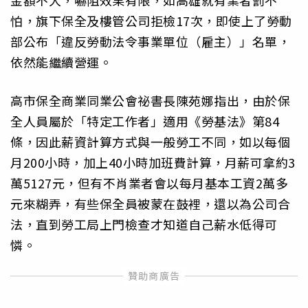
金額不大，嚇阻效果有限，如高雄就有業者罰不
怕，旗下保全及樓管公司拒檢17次，即使上了勞動
部公布「違反勞動法令事業單位（雇主）」名單，
依然能繼續營運。
高市保全商業同業公會祕書長陳苑娜指出，由於保
全人員屬於「特定工作者」適用《勞基法》第84
條，因此薪資計算方式與一般勞工不同，如以每個
月200小時，加上40小時加班費計算，月薪可拿約3
萬5127元，但有不肖業者會以每月基本工資2萬多
元來糊弄，有些保全員被蒙在鼓裡，還以為公司合
法，直到勞工局上門檢查才知道自己薪水低得可
憐。