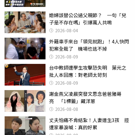
媳婦該替公公過父親節？ 一句「兒
子是不存在嗎」引爆萬人共鳴
2026-08-04
外籍車手來台「領完就跑」！4人快閃
犯案全栽了 機場也逃不掉
2026-08-09
台中教師遭學生攻擊恐失明 葉元之
批人本回應：對老師太苛刻
2026-08-09
謝金燕父凌晨突發文思念爸爸豬哥
亮 「1標籤」藏洋蔥
2026-08-08
丈夫怕痛不肯結紮！人妻連生3孩 控
遭家暴淚喊：真的好累