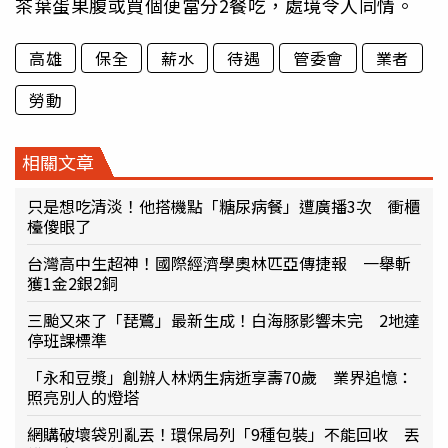
茶葉蛋果腹或買個便當分2餐吃，處境令人同情。
高雄
保全
薪水
待遇
管委會
業者
勞動
相關文章
只是想吃清淡！他搭機點「糖尿病餐」遭廣播3次 衝櫃
檯傻眼了
台灣高中生超神！國際經濟學奧林匹亞傳捷報 一舉斬
獲1金2銀2銅
三颱又來了「琵鷺」最新生成！白海豚影響未完 2地達
停班課標準
「永和豆漿」創辦人林炳生病逝享壽70歲 業界追憶：
照亮別人的燈塔
網購破壞袋別亂丟！環保局列「9種包裝」不能回收 丟