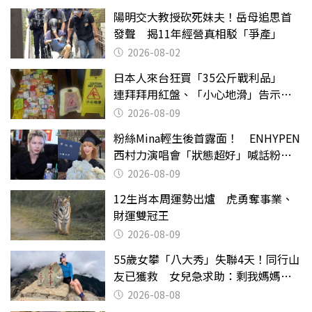
陽明交大教授砍死妹夫！岳母追思首
發聲 揭11年經營真相駁「爭產」
2026-08-02
日本人來台狂買「35公斤戰利品」
連拜拜用紅盤、「小心地滑」告示牌
也帶回家
2026-08-09
粉絲Mina輕生後首露面！ ENHYPEN
西村力演唱會「狀態超好」喊話粉
絲：我們心意相通
2026-08-09
12生肖本周運勢出爐 虎勇奪事業、
財運雙冠王
2026-08-09
55歲女攀「八大秀」失聯4天！同行山
友已獲救 女兒急求助：剩我媽媽還
沒找到
2026-08-08