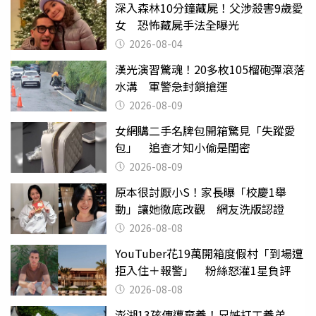
深入森林10分鐘藏屍！父涉殺害9歲愛
女 恐怖藏屍手法全曝光
2026-08-04
漢光演習驚魂！20多枚105榴砲彈滾落
水溝 軍警急封鎖搶運
2026-08-09
女網購二手名牌包開箱驚見「失蹤愛
包」 追查才知小偷是閨密
2026-08-09
原本很討厭小S！家長曝「校慶1舉
動」讓她徹底改觀 網友洗版認證
2026-08-08
YouTuber花19萬開箱度假村「到場遭
拒入住＋報警」 粉絲怒灌1星負評
2026-08-08
澎湖13孩傳遭棄養！兄姊打工養弟