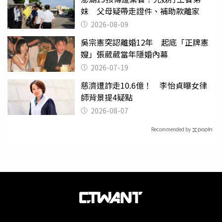
妹 父母疑帶走證件、補助款離家
2026-08-09
吳宗憲突認離婚12年 起底「正牌憲
嫂」張葳葳當年隱婚內幕
2026-07-19
慈濟遭詐走10.6億！ 李怡貞曝女律
師背景提4疑點
2026-08-07
Recommended by