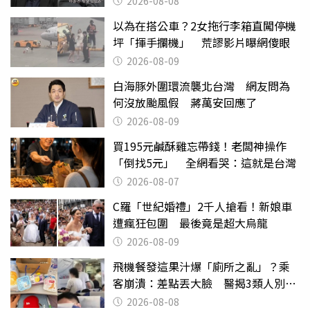
2026-08-08
以為在搭公車？2女拖行李箱直闖停機
坪「揮手攔機」 荒謬影片曝網傻眼
2026-08-09
白海豚外圍環流襲北台灣 網友問為
何沒放颱風假 蔣萬安回應了
2026-08-09
買195元鹹酥雞忘帶錢！老闆神操作
「倒找5元」 全網看哭：這就是台灣
2026-08-07
C羅「世紀婚禮」2千人搶看！新娘車
遭瘋狂包圍 最後竟是超大烏龍
2026-08-09
飛機餐發這果汁爆「廁所之亂」？乘
客崩潰：差點丟大臉 醫揭3類人別亂
喝
2026-08-08