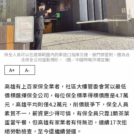
保全人員可以在建築範圍內的車道口指揮交通、做門禁管制。圖為合
法保全公司值勤情形。（圖／中國時報洪靖宜攝）
A+
A-
高雄有上百家保全業者，社區大樓管委會常以最低
價標選擇保全公司，每位保全標準得標價應是4.7萬
元，高雄平均則僅4.2萬元，削價競爭下，保全人員
素質不一，薪資更少得可憐，有保全員只靠1顆茶葉
蛋當午餐，但高雄有家業者有恃無恐，連續17次拒
絕勞動檢查，至今還繼續營運。