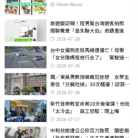
Pikmin Bloom
旅遊變認親！陸男幫台灣遊客拍照
閒聊驚覺「是失聯大伯」奇蹟重逢
2026-07-18
台中女遛狗走斑馬線遭撞亡！母慟
「女兒隨媽祖修行去了」 駕駛過失
致死判9月
2026-07-26
獨／東吳男教授被瘋狂迷戀 女學生
寄信「分屍吃掉」30次騷擾！認罪免
關
2026-07-30
新竹音樂教室命案10天後復課！他批
「太冷血」 員工怒駁：閉上嘴
2026-07-17
中和兒媳遭公公砍百刀致死 閨密揭
「全家都惡魔」：丈夫在老婆時懷孕