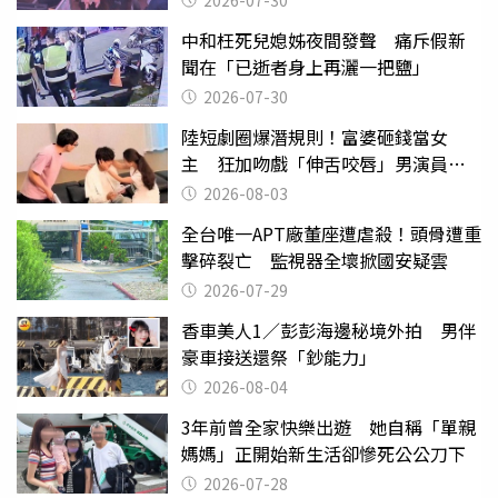
2026-07-30
中和枉死兒媳姊夜間發聲 痛斥假新
聞在「已逝者身上再灑一把鹽」
2026-07-30
陸短劇圈爆潛規則！富婆砸錢當女
主 狂加吻戲「伸舌咬唇」男演員崩
潰
2026-08-03
全台唯一APT廠董座遭虐殺！頭骨遭重
擊碎裂亡 監視器全壞掀國安疑雲
2026-07-29
香車美人1／彭彭海邊秘境外拍 男伴
豪車接送還祭「鈔能力」
2026-08-04
3年前曾全家快樂出遊 她自稱「單親
媽媽」正開始新生活卻慘死公公刀下
2026-07-28