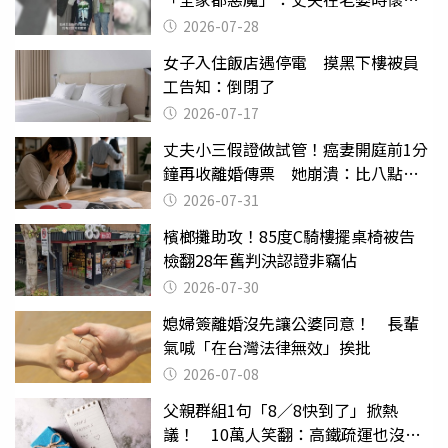
摔東西
2026-07-28
女子入住飯店遇停電 摸黑下樓被員
工告知：倒閉了
2026-07-17
丈夫小三假證做試管！癌妻開庭前1分
鐘再收離婚傳票 她崩潰：比八點檔
還扯
2026-07-31
檳榔攤助攻！85度C騎樓擺桌椅被告
檢翻28年舊判決認證非竊佔
2026-07-30
媳婦簽離婚沒先讓公婆同意！ 長輩
氣喊「在台灣法律無效」挨批
2026-07-08
父親群組1句「8／8快到了」掀熱
議！ 10萬人笑翻：高鐵疏運也沒列