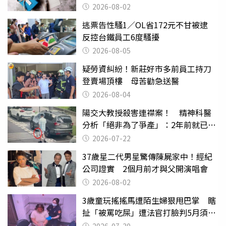
父親節
2026-08-02
逃票告性騷1／OL省172元不甘被逮
反控台鐵員工6度騷擾
2026-08-05
疑勞資糾紛！新莊好市多前員工持刀
登賣場頂樓 母苦勸急送醫
2026-08-04
陽交大教授殺害連襟案！ 精神科醫
分析「絕非為了爭產」：2年前就已言
行詭異
2026-07-22
37歲星二代男星驚傳陳屍家中！經紀
公司證實 2個月前才與父開演唱會
2026-08-02
3歲童玩搖搖馬遭陌生婦狠甩巴掌 瞎
扯「被罵吃屎」遭法官打臉判5月須入
監