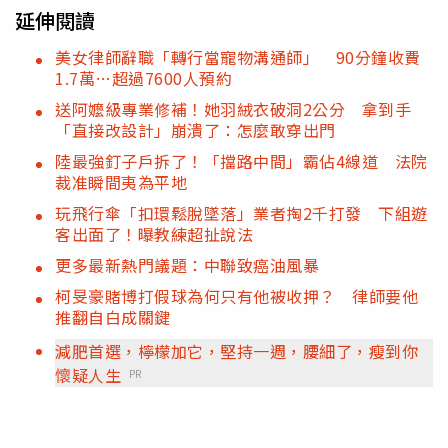
延伸閱讀
美女律師辭職「轉行當寵物溝通師」 90分鐘收費
1.7萬…超過7600人預約
送阿嬤級專業修補！她羽絨衣破洞2公分 拿到手
「直接改設計」崩潰了：怎麼敢穿出門
陸最強釘子戶拆了！「擋路中間」霸佔4線道 法院
裁准瞬間夷為平地
玩飛行傘「扣環鬆脫墜落」業者掏2千打發 下組遊
客出面了！曝教練超扯說法
更多最新熱門議題：中聯致癌油風暴
柯旻豪賭博打假球為何只有他被收押？ 律師要他
推翻自白成關鍵
減肥首選，檸檬加它，堅持一週，腰細了，瘦到你
懷疑人生
PR