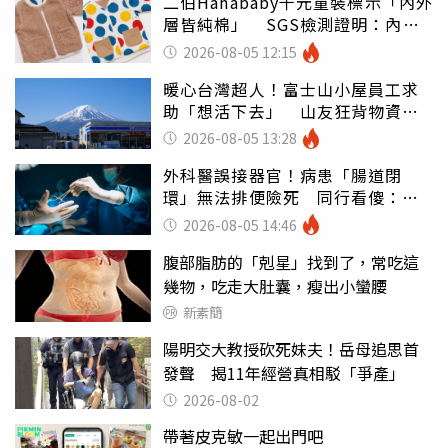
二伯Hahababy千元童裝標示「內外
層皆純棉」 SGS檢測證明：內裡
100%聚酯纖維
2026-08-05 12:15
暖心台灣超人！富士山小屋員工求
助「想活下去」 山友狂背物資上
山：台灣真的是寶島
2026-08-05 13:28
外科醫誤接器官！病患「腸道閉
環」無法排便險死 同行看傻：糟
糕至極
2026-08-05 14:46
腹部脂肪的「剋星」找到了，常吃這
幾物，吃走大肚囊，瘦出小蠻腰
新素簡
陽明交大教授砍死妹夫！岳母追思首
發聲 揭11年經營真相駁「爭產」
2026-08-02
帶著皮克敏一起出門吧