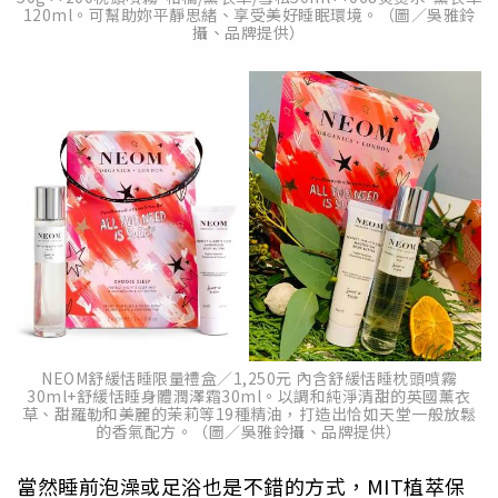
120ml。可幫助妳平靜思緒、享受美好睡眠環境。（圖／吳雅鈴
攝、品牌提供）
NEOM舒緩恬睡限量禮盒／1,250元 內含舒緩恬睡枕頭噴霧
30ml+舒緩恬睡身體潤澤霜30ml。以調和純淨清甜的英國薰衣
草、甜羅勒和美麗的茉莉等19種精油，打造出恰如天堂一般放鬆
的香氣配方。（圖／吳雅鈴攝、品牌提供）
當然睡前泡澡或足浴也是不錯的方式，MIT植萃保