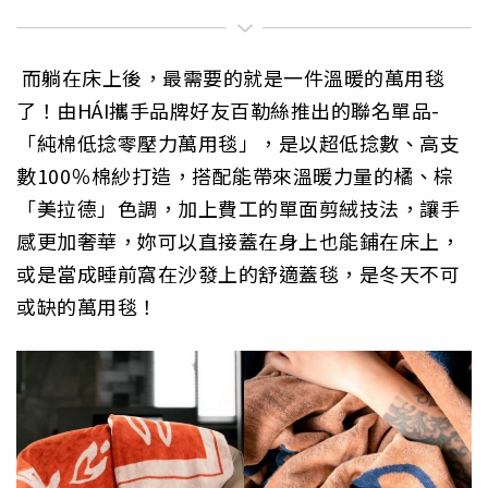
而躺在床上後，最需要的就是一件溫暖的萬用毯
了！由HÁI攜手品牌好友百勒絲推出的聯名單品-
「純棉低捻零壓力萬用毯」，是以超低捻數、高支
數100％棉紗打造，搭配能帶來溫暖力量的橘、棕
「美拉德」色調，加上費工的單面剪絨技法，讓手
感更加奢華，妳可以直接蓋在身上也能鋪在床上，
或是當成睡前窩在沙發上的舒適蓋毯，是冬天不可
或缺的萬用毯！