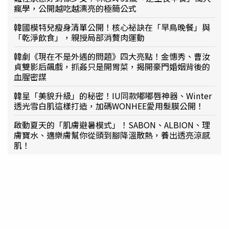
瘋學，公開越吃越漂亮的極簡公式
韓國模特兒瘦身清單公開！核心祕訣在「早鳥晚餐」與
「乾淨飲食」，親授局部消贅肉運動
韓劇《現在不是外遇的問題》四大亮點！金憓秀、曹汝
貞雙影后飆戲，抓姦只是開胃菜，揭開豪門婚姻背後的
血腥密謀
韓星「美貌升級」的秘密！IU同款嘟嘟唇神器、Winter
透光雪白肌這樣打造，加碼WONHEE愛用髮膜公開！
啟動夏天的「肌膚避暑模式」！SABON、ALBION、理
膚寶水、適樂膚幫你從頭到腳降溫散熱，養出透亮涼感
肌！