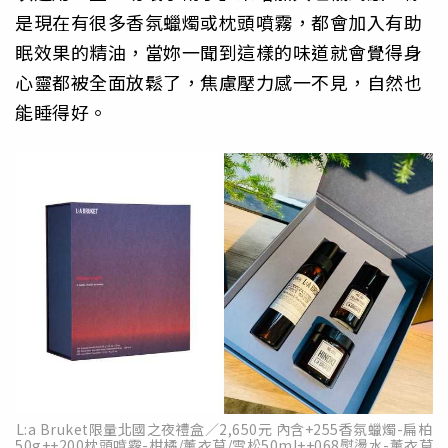
是現在有很多香氛蠟燭或枕頭噴霧，都會加入有助
眠效果的精油，當妳一聞到這樣的味道就會覺得身
心靈都被全面放鬆了，焦慮壓力感一不見，自然也
能睡得好。
L:a Bruket限量北國之夜禮盒／2,650元 內含+255香氛蠟燭-扁柏
50g++200枕頭噴霧-柑橘/薰衣草/雪松50ml++068熨燙水-薰衣草