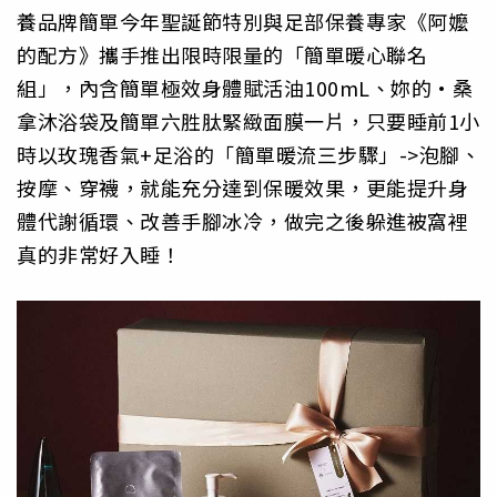
養品牌簡單今年聖誕節特別與足部保養專家《阿嬤
的配方》攜手推出限時限量的「簡單暖心聯名
組」，內含簡單極效身體賦活油100mL、妳的·桑
拿沐浴袋及簡單六胜肽緊緻面膜一片，只要睡前1小
時以玫瑰香氣+足浴的「簡單暖流三步驟」->泡腳、
按摩、穿襪，就能充分達到保暖效果，更能提升身
體代謝循環、改善手腳冰冷，做完之後躲進被窩裡
真的非常好入睡！