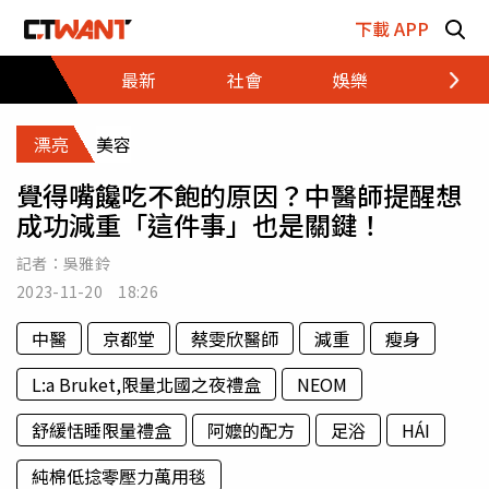
跳至主要內容區塊
下載 APP
最新
社會
娛樂
財經
漂亮
美容
覺得嘴饞吃不飽的原因？中醫師提醒想
成功減重「這件事」也是關鍵！
記者：
吳雅鈴
2023-11-20 18:26
中醫
京都堂
蔡雯欣醫師
減重
瘦身
L:a Bruket,限量北國之夜禮盒
NEOM
舒緩恬睡限量禮盒
阿嬤的配方
足浴
HÁI
純棉低捻零壓力萬用毯