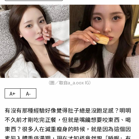
（圖／取自a_a.oox IG）
A+
A-
有沒有那種經驗好像覺得肚子總是沒飽足感？明明
不久前才剛吃完正餐，但就是嘴饞想要咬東西、喝
東西？很多人在減重瘦身的時候，就是因為這個因
素陷入體重停滯期，現在才知道竟然跟「睡眠」有