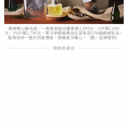
簡單暖心聯名組／一般會員組合優惠價2,990元、VIP價2,890
元、VVIP價2,790元。寒冷季節最適合在家享受SPA級療癒足浴，
能夠消除一整天的疲憊感，既暖身又暖心。（圖／品牌提供）