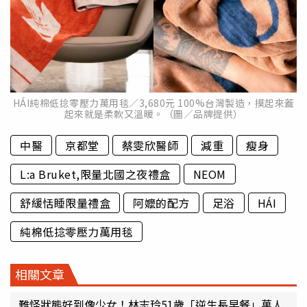
HÁI純棉低捻零壓力萬用毯／3,680元 100%台灣製造，摸起來蓋
起來就是柔軟又溫暖。（圖／品牌提供）
中醫
京都堂
蔡雯欣醫師
減重
瘦身
L:a Bruket,限量北國之夜禮盒
NEOM
舒緩恬睡限量禮盒
阿嬤的配方
足浴
HÁI
純棉低捻零壓力萬用毯
相關文章
難怪狀態好到像少女！林志玲51歲「逆生長早餐」萬人