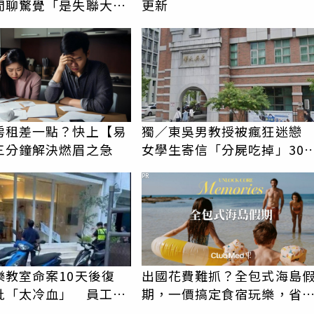
閒聊驚覺「是失聯大
更新
蹟重逢
房租差一點？快上【易
獨／東吳男教授被瘋狂迷
三分鐘解決燃眉之急
女學生寄信「分屍吃掉」30
騷擾！認罪免關
PR
樂教室命案10天後復
出國花費難抓？全包式海島
批「太冷血」 員工怒
期，一價搞定食宿玩樂，省
上嘴
更省心！