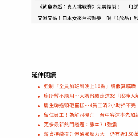
《魷魚遊戲：真人挑戰賽》完美複製！ 「1
又濕又黏！日本女來台被熱哭 喝「1飲品」
延伸閱讀
強制「全員加班到晚上10點」請假算曠
廁所暫不能用…大媽飛機走道怒「脫褲大
慶生嗨過頭砸蛋糕…4員工清2小時掃不完
留住員工！為解司機荒 台中客運率先加薪
更多最新熱門議題：熊本7.1強震
薪資持續提升但通膨壓力大 仍有近150