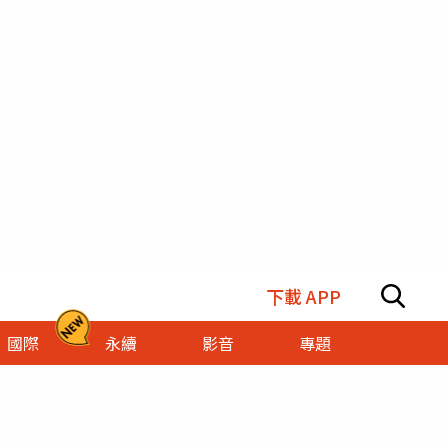
下載 APP
國際
永續
影音
專題