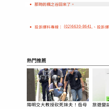
那時的楓之谷回來了。
(02)6630-8641
投訴爆料專線：
、投訴
熱門推薦
陽明交大教授砍死妹夫！岳母
旅遊變