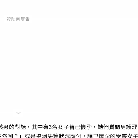
與該男的對話，其中有3名女子皆已懷孕，她們質問男護理
不然咧？」或是搞消失等狀況應付，讓已懷孕的受害女