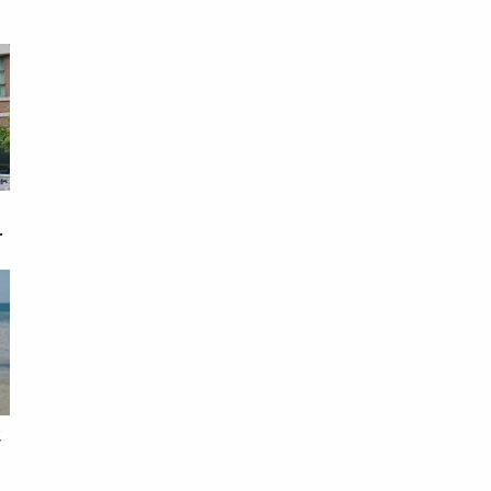
戀
次
假
錢