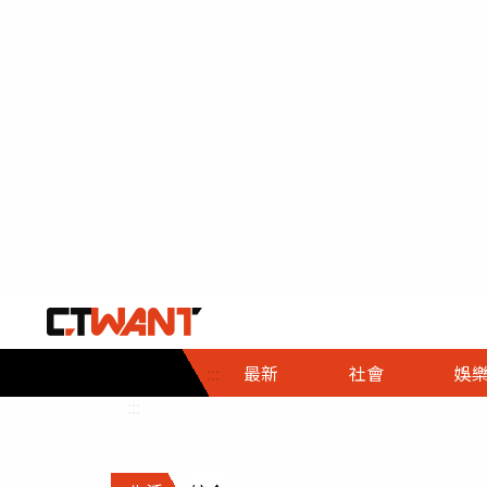
社會首頁
娛樂首頁
財經首頁
政
:::
最新
社會
娛
時事
即時
熱線
:::
直擊
大條
人物
調查
專題
３Ｃ