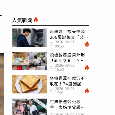
一
人氣新聞
母親過世當天提領
206萬辦後事「父子
2026-08-07
遭判刑」 律師：
09:55
搶錢先下手是罪
飛機餐發這果汁爆
「廁所之亂」？乘
2026-08-08
客崩潰：差點丟大
15:53
臉 醫揭3類人別亂
喝
坐擁百萬存款仍不
敢花！74歲獨居翁
2026-08-07
「1餐只吃1片吐
12:01
司」 半年後暴瘦
嚇壞女兒
亡妹慘遭公公毒
手 表姊憶父親節
前夕：小舅舅仍到
2026-08-08 12:30