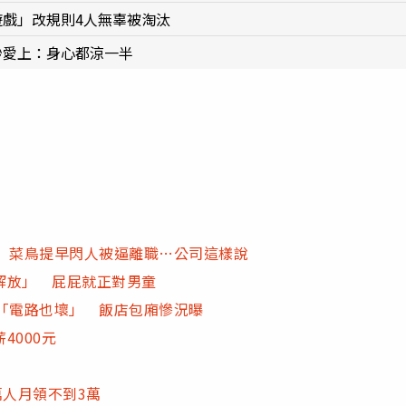
遊戲」改規則4人無辜被淘汰
秒愛上：身心都涼一半
職 菜鳥提早閃人被逼離職…公司這樣說
解放」 屁屁就正對男童
「電路也壞」 飯店包廂慘況曝
4000元
萬人月領不到3萬