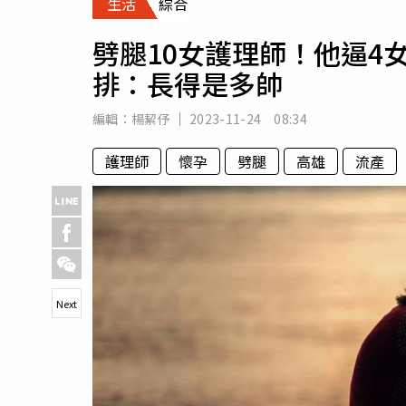
生活
綜合
人物
汽車
劈腿10女護理師！他逼4
專欄
排：長得是多帥
房產新勢力
編輯：
楊絜伃
2023-11-24 08:34
護理師
懷孕
劈腿
高雄
流產
Next