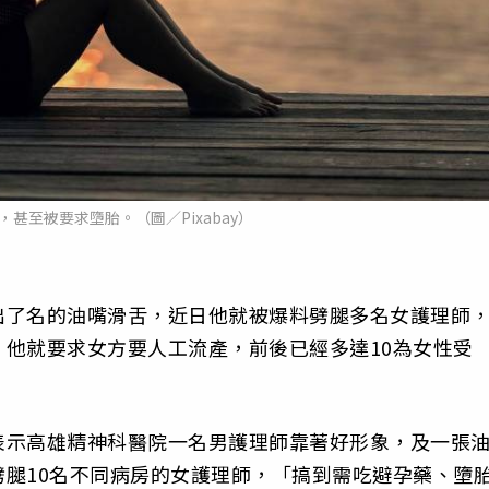
甚至被要求墮胎。（圖／Pixabay）
出了名的油嘴滑舌，近日他就被爆料劈腿多名女護理師
他就要求女方要人工流產，前後已經多達10為女性受
表示高雄精神科醫院一名男護理師靠著好形象，及一張
腿10名不同病房的女護理師，「搞到需吃避孕藥、墮