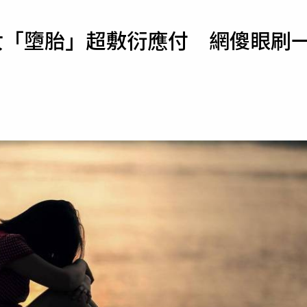
寵物
女「墮胎」超敷衍應付 網傻眼刷
運勢
運動
梅酒