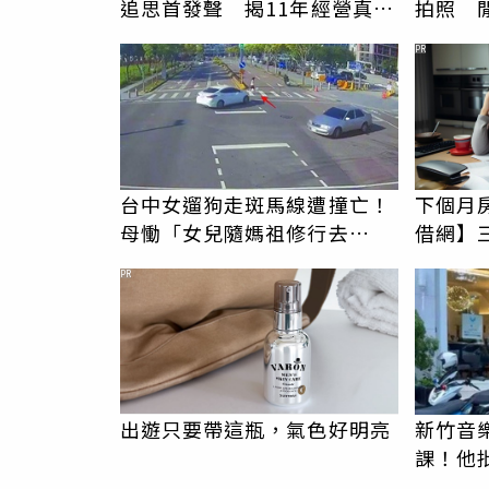
追思首發聲 揭11年經營真相
拍照 
駁「爭產」
伯」奇
PR
台中女遛狗走斑馬線遭撞亡！
下個月
母慟「女兒隨媽祖修行去
借網】
了」 駕駛過失致死判9月
PR
出遊只要帶這瓶，氣色好明亮
新竹音
課！他
駁：閉