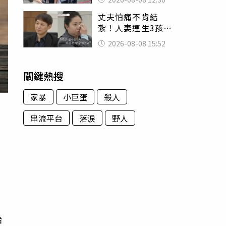
殯儀館陪她說話
丈夫怕痛不肯結
紮！人妻連生3孩
控遭家暴淚喊：真
2026-08-08 15:52
的好累
關鍵熱搜
家暴
小巨蛋
殺人
串流平台
落淚
野人
，
油
胎