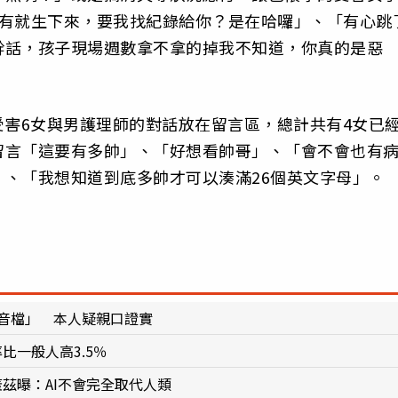
說有就生下來，要我找紀錄給你？是在哈囉」、「有心跳
幹話，孩子現場週數拿不拿的掉我不知道，你真的是惡
受害6女與男護理師的對話放在留言區，總計共有4女已
留言「這要有多帥」、「好想看帥哥」、「會不會也有
、「我想知道到底多帥才可以湊滿26個英文字母」。
錄音檔」 本人疑親口證實
比一般人高3.5％
茲曝：AI不會完全取代人類