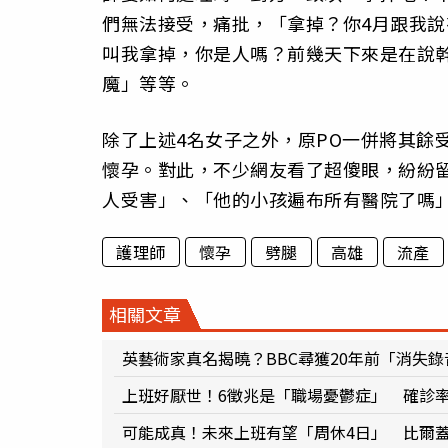
們無法接受，痛批，「拿掉？你4月跟我
叫我拿掉，你是人嗎？前幾天下來是在說
魔」等等。
除了上述4名女子之外，原PO一併將其餘
懷孕。對此，不少網友看了超傻眼，紛紛
人受害」、「他的小孩遍布所有醫院了嗎」
護理師
懷孕
劈腿
高雄
流產
相關文章
英藝術家真名揭曉？BBC尋獲20年前「消失
上班好厭世！6徵兆是「職場憂鬱症」 確診率
可能成真！未來上班有望「周休4日」 比爾蓋